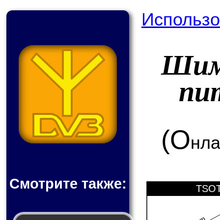
Использо
Шим
пи
(О
нла
Смотрите также:
TSOT