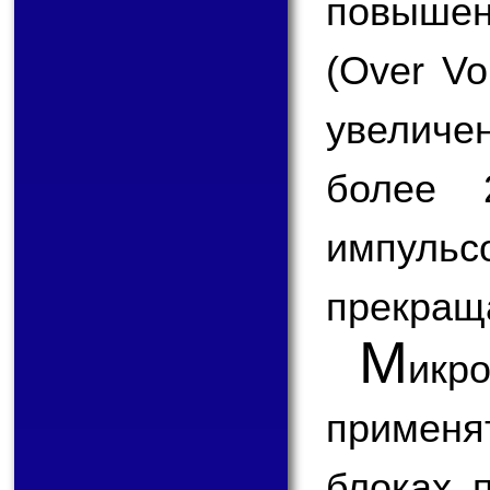
повыше
(Over Vo
увеличе
более 
импул
прекращ
М
икр
применят
блоках 