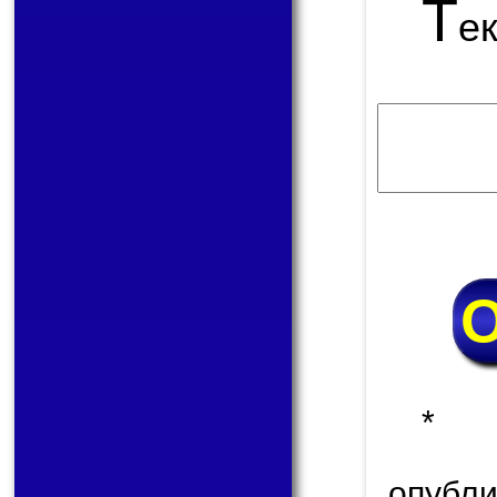
Т
е
* 
опуб