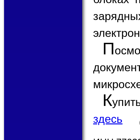
зарядн
электрон
П
ос
докум
микросх
К
упит
здесь