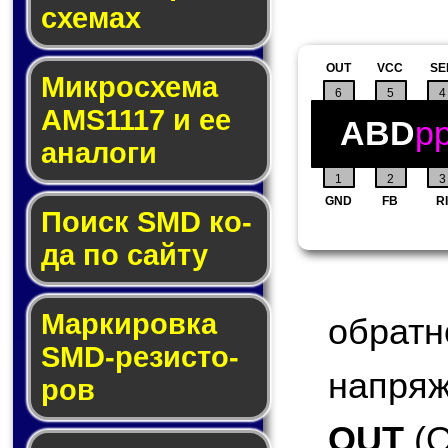
схе­мах
OUT
VCC
SE
Микросхема
6
5
4
AMS1117 и ее
ABD
p
ана­ло­ги
1
2
3
GND
FB
RI
Поиск SMD ко­
да по сай­ту
Маркировка
обра
SMD-ре­зис­то­
напряж
ров
OUT
(O