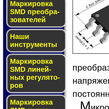
2.8±0.3mm
Мар­ки­ров­ка
SMD пре­об­ра­
зо­ва­те­лей
Наши
2 x 0.95mm
инструменты
Маркировка
преоб
SMD ли­ней­
ных ре­гу­ля­то­
напряж
ров
постоянн
Маркировка
М
икр