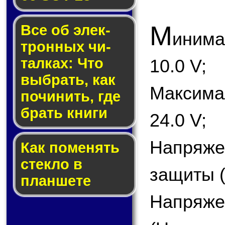
М
Все об элек­
иним
трон­ных чи­
тал­ках: Что
10.0 V;
выб­рать, как
Максим
по­чи­нить, где
брать кни­ги
24.0 V;
Напряж
Как по­ме­нять
стек­ло в
защиты (
планшете
Напряже