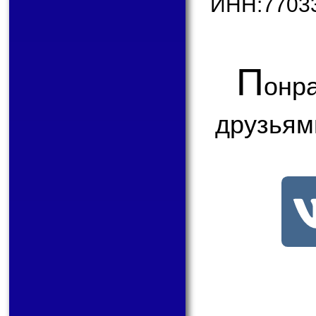
ИНН:7703
П
онр
друзьям