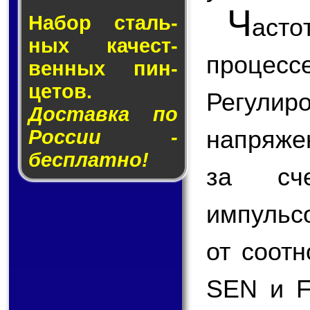
Ч
Набор сталь­
аст
ных ка­чест­
процес
вен­ных пин­
це­тов.
Регулир
Доставка по
напряже
России -
бесплатно!
за сче
импульс
от соот
SEN и F