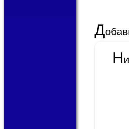
Д
обав
Н