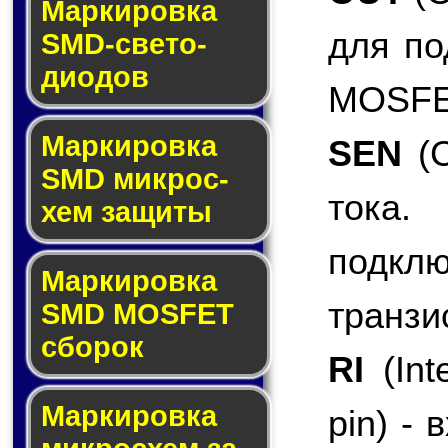
Маркировка
для по
SMD-све­то­
дио­дов
MOSFET
Мар­ки­ров­ка
SEN
(C
SMD мик­рос­
тока.
хем защиты
подкл
Мар­ки­ров­ка
транзи
SMD MOSFET
сбо­рок
RI
(Inte
Мар­ки­ров­ка
pin) -