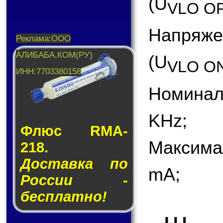
(U
VLO O
Напряж
(U
VLO O
Номинал
KHz;
Флюс RMA-
Максима
218.
Доставка по
mA;
России -
бесплатно!