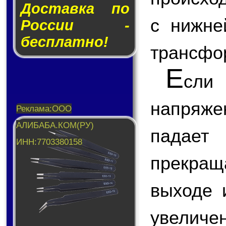
Доставка по
с нижне
России -
бесплатно!
трансфо
Е
сли
напряж
падает
прекращ
выходе 
увеличен