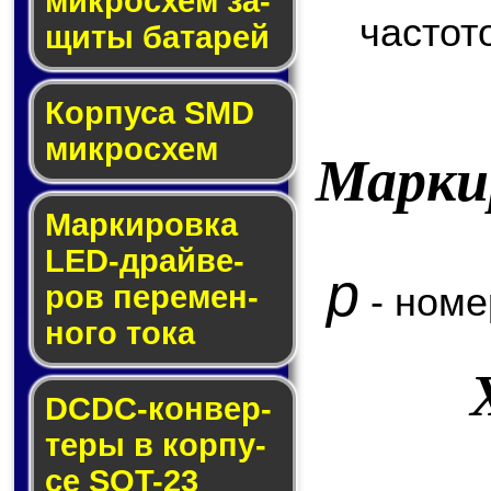
мик­ро­схем за­
частот
щи­ты ба­та­рей
Корпуса SMD
мик­ро­схем
Марки
Маркировка
LED-драй­ве­
p
- номе
ров пе­ре­мен­
но­го то­ка
DCDC-кон­вер­
те­ры в кор­пу­
се SOT-23