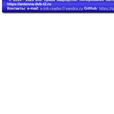
https://antenna-dvb-t2.ru
Контакты: e-mail:
e-ink-reader@yandex.ru
GitHub:
https:/