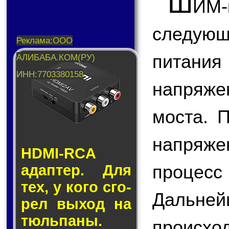
Ш
ИМ
следую
питани
напряже
моста. 
напряже
HDMI-RCA
процес
адап­тер. Для
тех, у кого сго­
Дальн
рел вы­ход на
тюль­па­ны.
происхо