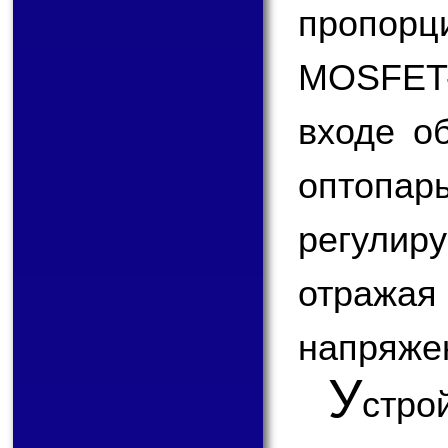
пропорци
MOSFET-
входе о
оптопа
регулир
отраж
напряже
У
стр