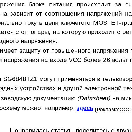
ряжения блока питания происходит за с
на зависит от соотношения напряжений на
нально току в цепи ключегого MOSFET-тра
ется с оптопары, на которую приходит с ре
одного напряжения.
имеет защиту от повышенного напряжения пи
и напряжения на входе VCC более 26 вольт
 SG6848TZ1 могут применяться в телевизора
ядных устройствах и другой электронной те
 заводскую документацию
(Datasheet)
на ми
росхему можно, например,
здесь
(Реклама:ООО
П
онравилась статья - поделитесь с друз