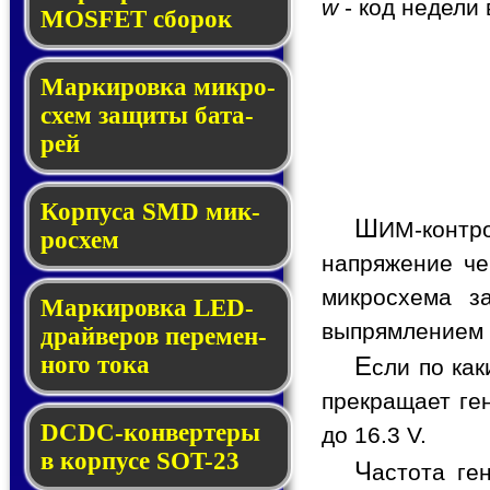
w
- код недели 
MOSFET сбо­рок
Мар­ки­ров­ка мик­ро­
схем за­щи­ты ба­та­
рей
Корпуса SMD мик­
Ш
ИМ-контр
ро­схем
напряжение че
микросхема з
Маркировка LED-
выпрямлением 
драй­ве­ров пе­ре­мен­
но­го то­ка
Е
сли по ка
прекращает ге
DCDC-кон­вер­те­ры
до 16.3 V.
в кор­пу­се SOT-23
Ч
астота ге