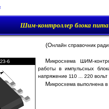
e
Шим-контроллер блока пита
(О
нлайн справочник рад
М
икросхема ШИМ-контр
23-6
работы в импульсных блок
напряжение 110 ... 220 вольт
М
икросхема выполнена в 