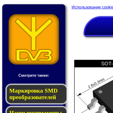
Использование cooki
SOT-
Смотрите также:
2.8±0.3mm
Мар­ки­ров­ка SMD
пре­об­ра­зо­ва­те­лей
Наши инструменты