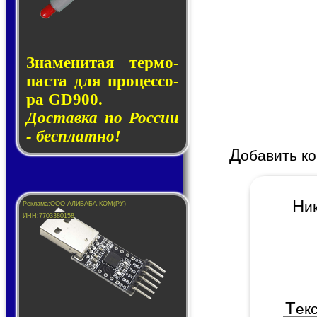
Знаменитая тер­мо­
пас­та для про­цес­со­
ра GD900.
Доставка по России
- бесплатно!
Д
обавить к
Н
Т
ек