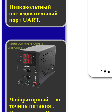
Низковольтный
последовательный
порт UART.
* Ва
Лаборатор­ный ис­
точ­ник пи­та­ния .