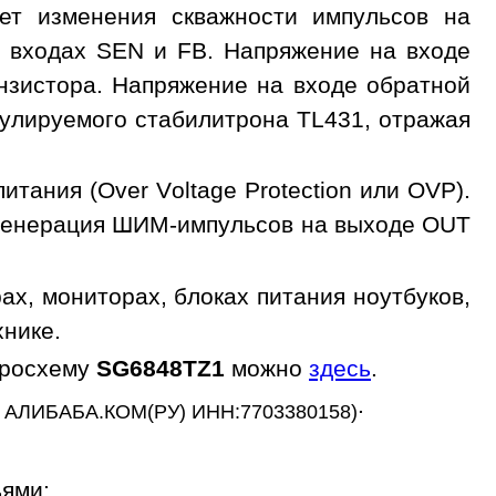
чет изменения скважности импульсов на
 входах SEN и FB. Напряжение на входе
нзистора. Напряжение на входе обратной
гулируемого стабилитрона TL431, отражая
тания (Over Voltage Protection или OVP).
 генерация ШИМ-импульсов на выходе OUT
х, мониторах, блоках питания ноутбуков,
хнике.
кросхему
SG6848TZ1
можно
здесь
.
.
 АЛИБАБА.КОМ(РУ) ИНН:7703380158)
ьями: