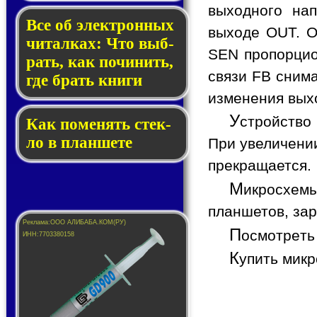
выходного нап
Все об элек­трон­ных
выходе OUT. О
чи­тал­ках: Что выб­
SEN пропорцио
рать, как по­чи­нить,
связи FB снима
где брать кни­ги
изменения вых
У
стройство 
Как по­ме­нять стек­
ло в планшете
При увеличени
прекращается.
М
икросхемы
планшетов, зар
П
осмотреть
К
упить мик