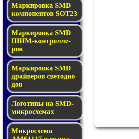
Маркировка SMD
ком­по­нен­тов SOT23
Маркировка SMD
ШИМ-кон­трол­ле­
ров
Маркировка SMD
драй­ве­ров све­то­ди­о­
дов
Логотипы на SMD-
мик­ро­схе­мах
Микросхема
AMS1117 и ее ана­