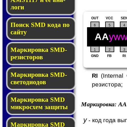
ло­ги
OUT
VCC
SE
Поиск SMD ко­да по
6
5
4
сай­ту
AA
yw
Маркировка SMD-
1
2
3
ре­зис­то­ров
GND
FB
RI
Маркировка SMD-
RI
(Internal
све­то­дио­дов
резистора;
Мар­ки­ров­ка SMD
Маркировка:
AA
мик­рос­хем защиты
y
- код года вы
Мар­ки­ров­ка SMD