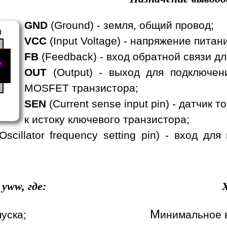
GND
(Ground) - земля, общий провод;
N
VCC
(Input Voltage) - напряжение питан
FB
(Feedback) - вход обратной связи д
w
OUT
(Output) - выход для подключен
MOSFET транзистора;
SEN
(Current sense input pin) - датчик
к истоку ключевого транзистора;
 Oscillator frequency setting pin) - вход 
yww, где:
М
пуска;
инимальное 