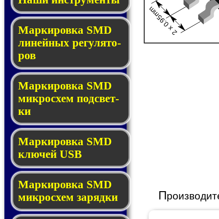
2 x 0.95mm
Маркировка SMD
ли­ней­ных ре­гу­ля­то­
ров
Маркировка SMD
мик­ро­схем под­свет­
ки
Маркировка SMD
клю­чей USB
Маркировка SMD
П
роизводит
мик­рос­хем за­ряд­ки