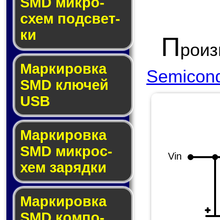
SMD мик­ро­
схем под­свет­
ки
П
рои
Маркировка
Semicond
SMD клю­чей
USB
Маркировка
SMD мик­рос­
Vin
хем за­ряд­ки
Маркировка
SMD ком­по­