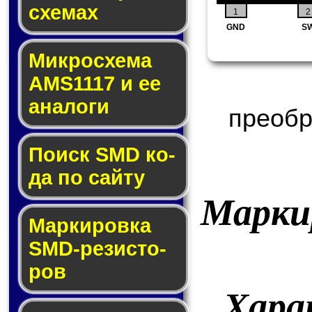
схе­мах
1
2
GND
S
Микросхема
AMS1117 и ее
ана­ло­ги
преобр
Поиск SMD ко­
да по сай­ту
Марки
Маркировка
SMD-ре­зис­то­
ров
Хара