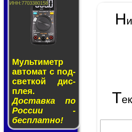
Н
Муль­ти­метр
ав­то­мат с под­
свет­кой дис­
плея.
Т
е
Доставка по
России -
бесплатно!