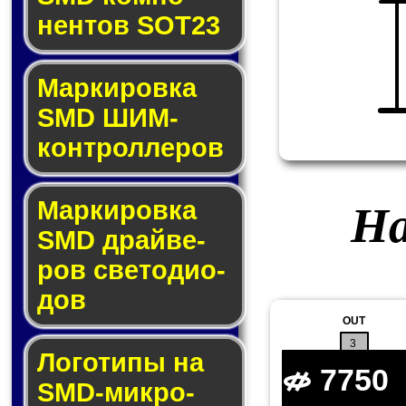
нен­тов SOT23
Маркировка
SMD ШИМ-
кон­трол­ле­ров
Маркировка
На
SMD драй­ве­
ров све­то­ди­о­
дов
OUT
3
Логотипы на
7750
SMD-мик­ро­