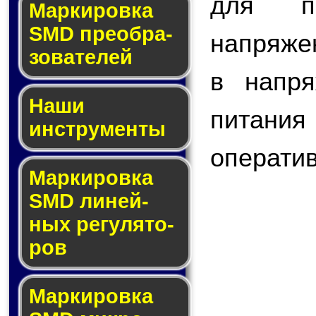
для пр
Мар­ки­ров­ка
SMD пре­об­ра­
напряже
зо­ва­те­лей
в напря
Наши
питани
инструменты
оператив
Маркировка
SMD ли­ней­
ных ре­гу­ля­то­
ров
Маркировка