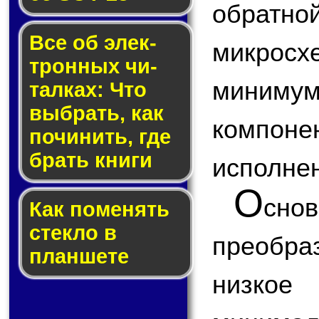
обратн
Все об элек­
микросх
трон­ных чи­
минимум
тал­ках: Что
выб­рать, как
компо
по­чи­нить, где
брать кни­ги
исполнен
О
сн
Как по­ме­нять
стек­ло в
преобраз
планшете
низкое