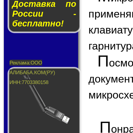
Доставка по
приме
России -
бесплатно!
клавиа
гарнитура
П
ос
докум
микросх
П
онр