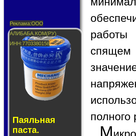
миним
обеспе
работы 
спящем
значен
напря
использ
полного 
Паяльная
М
паста.
ик