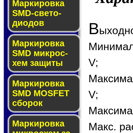
Маркировка
SMD-све­то­
дио­дов
В
ыходно
Мар­ки­ров­ка
Минимал
SMD мик­рос­
V;
хем защиты
Максима
Мар­ки­ров­ка
SMD MOSFET
V;
сбо­рок
Максимал
Мар­ки­ров­ка
Макс. ра