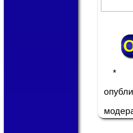
* 
опуб
модер