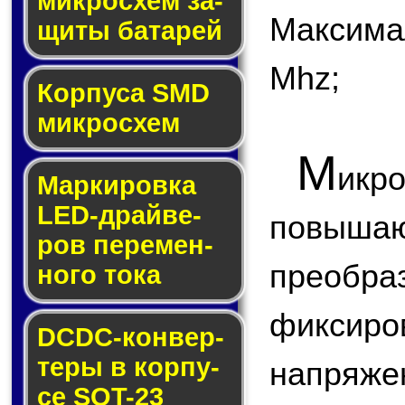
мик­ро­схем за­
Максима
щи­ты ба­та­рей
Mhz;
Корпуса SMD
мик­ро­схем
М
икр
Маркировка
LED-драй­ве­
повы
ров пе­ре­мен­
преобр
но­го то­ка
фикс
DCDC-кон­вер­
те­ры в кор­пу­
напряжен
се SOT-23