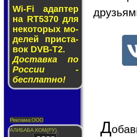
Wi-Fi адап­тер
друзьям
на RT5370 для
не­ко­то­рых мо­
де­лей прис­та­
вок DVB-T2.
Доставка по
России -
бесплатно!
Д
обав