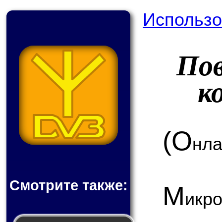
Использо
По
к
(О
нла
Смотрите также:
М
икр