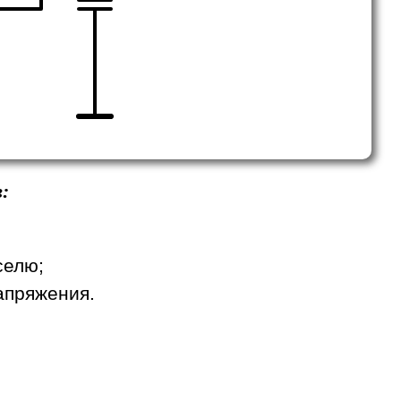
:
селю;
апряжения.