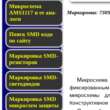
Микросхема
Маркировка:
730
AMS1117 и ее ана­
ло­ги
Поиск SMD ко­да
по сай­ту
Маркировка SMD-
ре­зис­то­ров
Маркировка SMD-
М
икросхема
све­то­дио­дов
фиксированным 
микросхемы д
Мар­ки­ров­ка SMD
Конструктивное 
мик­рос­хем защиты