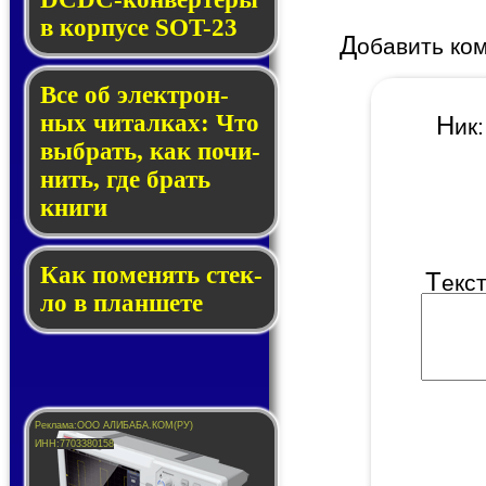
в кор­пу­се SOT-23
Д
обавить ко
Все об элек­трон­
ных чи­тал­ках: Что
Н
и
выб­рать, как по­чи­
нить, где брать
кни­ги
Как по­ме­нять стек­
Т
екс
ло в планшете