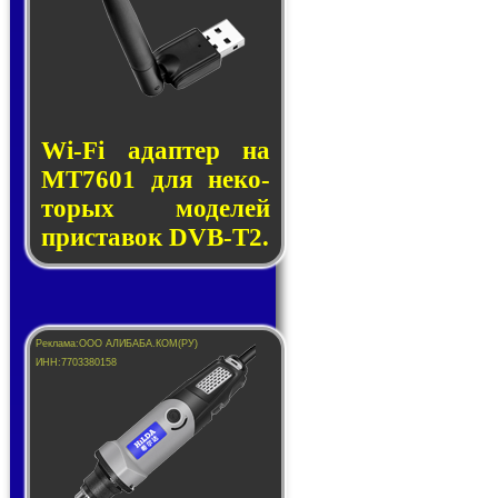
Wi-Fi адап­тер на
MT7601 для не­ко­
то­рых мо­де­лей
прис­та­вок DVB-T2.