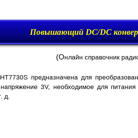
Повышающий DC/DC конвер
(О
нлайн справочник ради
 HT7730S предназначена для преобразован
 напряжение 3V, необходимое для питания
. д.