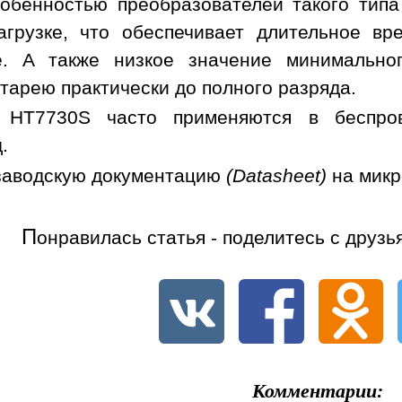
обенностью преобразователей такого типа
грузке, что обеспечивает длительное вр
. А также низкое значение минимальног
тарею практически до полного разряда.
 HT7730S часто применяются в беcпрово
.
заводскую документацию
(Datasheet)
на мик
П
онравилась статья - поделитесь с друзь
Комментарии: