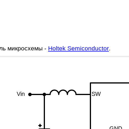
ль микросхемы -
Holtek Semiconductor
.
Vin
SW
GND