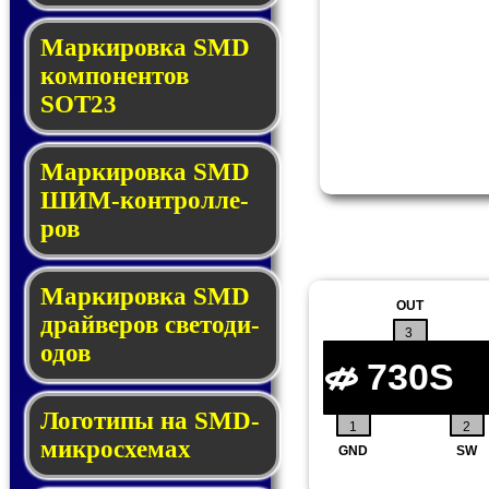
Маркировка SMD
ком­по­нен­тов
SOT23
Маркировка SMD
ШИМ-кон­трол­ле­
ров
Маркировка SMD
OUT
драй­ве­ров све­то­ди­
3
о­дов
730S
Логотипы на SMD-
1
2
мик­ро­схе­мах
GND
SW