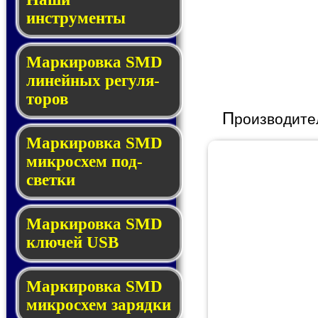
инструменты
Маркировка SMD
ли­ней­ных ре­гу­ля­
то­ров
П
роизводите
Маркировка SMD
мик­ро­схем под­
свет­ки
Маркировка SMD
клю­чей USB
Маркировка SMD
мик­рос­хем за­ряд­ки