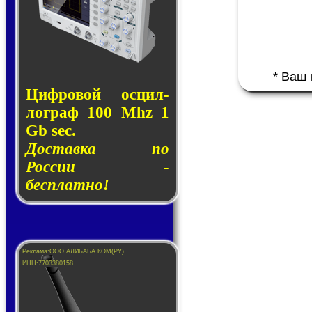
* Ваш
Циф­ро­вой ос­цил­
лог­раф 100 Mhz 1
Gb sec.
Доставка по
России -
бесплатно!