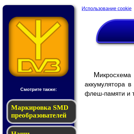
Использование cookie
М
икросхема
аккумулятора в
Смотрите также:
флеш-памяти и т
Мар­ки­ров­ка SMD
пре­об­ра­зо­ва­те­лей
Наши