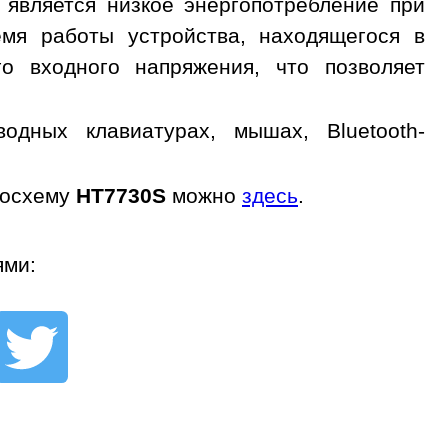
 является низкое энергопотребление при
емя работы устройства, находящегося в
о входного напряжения, что позволяет
дных клавиатурах, мышах, Bluetooth-
росхему
HT7730S
можно
здесь
.
ями: