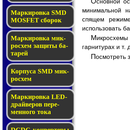
О
сновной ос
минимальной на
Мар­ки­ров­ка SMD
спящем режиме
MOSFET сбо­рок
использовать ба
М
Мар­ки­ров­ка мик­
икросхемы
ро­схем за­щи­ты ба­
гарнитурах и т. д
та­рей
П
осмотреть 
Корпуса SMD мик­
ро­схем
Маркировка LED-
драй­ве­ров пе­ре­
мен­но­го то­ка
DCDC-кон­вер­те­ры