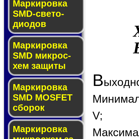
Маркировка
SMD-све­то­
дио­дов
Мар­ки­ров­ка
SMD мик­рос­
хем защиты
В
ыходно
Мар­ки­ров­ка
SMD MOSFET
Минимал
сбо­рок
V;
Мар­ки­ров­ка
Максима