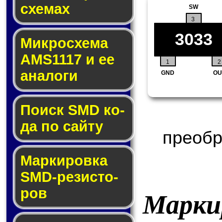
схе­мах
SW
3
3033
Микросхема
AMS1117 и ее
1
2
ана­ло­ги
GND
OU
Поиск SMD ко­
да по сай­ту
преобр
Маркировка
SMD-ре­зис­то­
ров
Марки