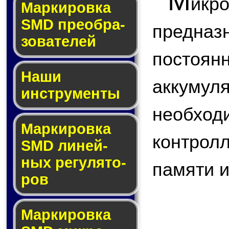
М
ик
Мар­ки­ров­ка
SMD пре­об­ра­
предназ
зо­ва­те­лей
постоян
Наши
аккуму
инструменты
необход
Маркировка
контрол
SMD ли­ней­
ных ре­гу­ля­то­
памяти и 
ров
Маркировка