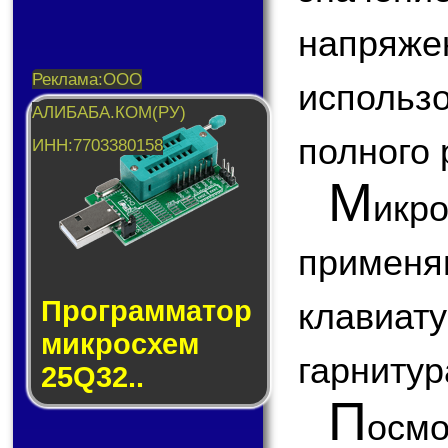
напря
использ
полного 
М
икр
приме
Прог­рам­ма­тор
клавиа
мик­ро­схем
гарнитура
25Q32..
П
ос