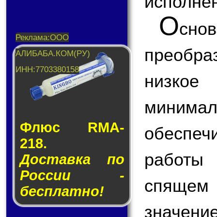
исполнен
О
сн
преобраз
низкое
миним
Флюс RMA-
обеспе
218.
работы 
Доставка по
России -
спящем
бесплатно!
значен