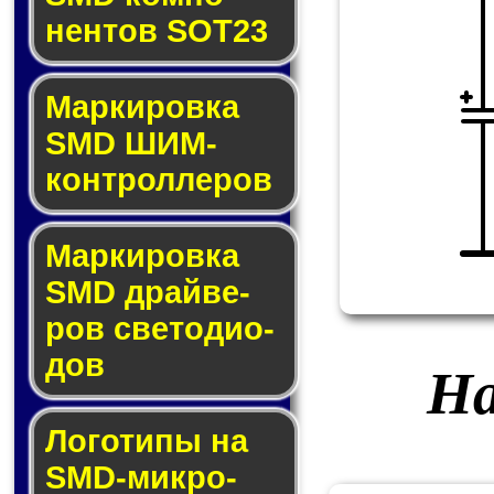
нен­тов SOT23
Маркировка
SMD ШИМ-
кон­трол­ле­ров
Маркировка
SMD драй­ве­
ров све­то­ди­о­
дов
На
Логотипы на
SMD-мик­ро­