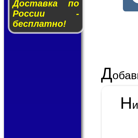
Доставка по
России -
бесплатно!
Д
обав
Н