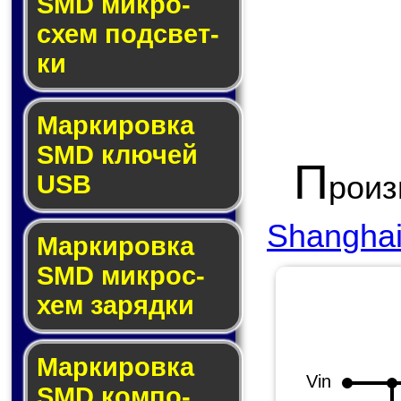
SMD мик­ро­
схем под­свет­
ки
Маркировка
SMD клю­чей
П
рои
USB
Shanghai 
Маркировка
SMD мик­рос­
хем за­ряд­ки
Маркировка
Vin
SMD ком­по­