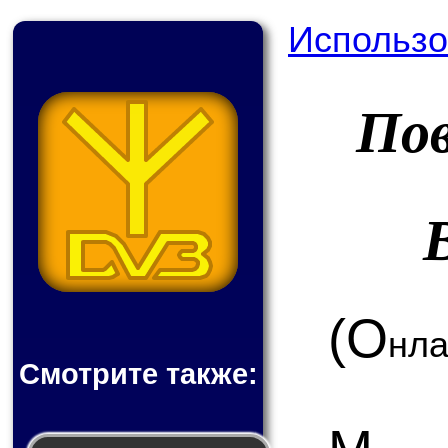
Использо
По
(О
нла
Смотрите также: