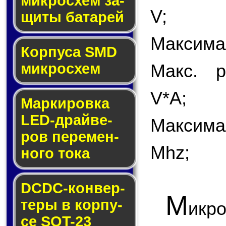
мик­ро­схем за­
V;
щи­ты ба­та­рей
Максимал
Корпуса SMD
мик­ро­схем
Макс. р
V*A;
Маркировка
LED-драй­ве­
Максима
ров пе­ре­мен­
Mhz;
но­го то­ка
DCDC-кон­вер­
М
те­ры в кор­пу­
икр
се SOT-23