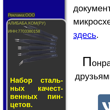
докум
микрос
здесь
.
П
онр
друзьям
Набор сталь­
ных ка­чест­
вен­ных пин­
це­тов.