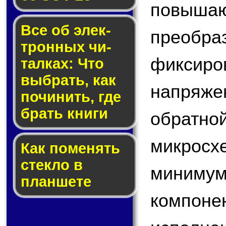
повы
Все об элек­
преобр
трон­ных чи­
фикс
тал­ках: Что
выб­рать, как
напряжен
по­чи­нить, где
брать кни­ги
обратн
микросх
Как по­ме­нять
стек­ло в
минимум
планшете
компо