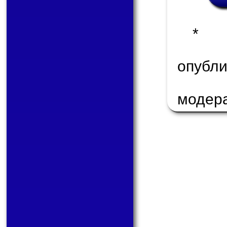
* 
опуб
модер