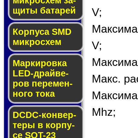
мик­ро­схем за­
щи­ты ба­та­рей
V;
Максима
Корпуса SMD
мик­ро­схем
V;
Максима
Маркировка
LED-драй­ве­
Макс. ра
ров пе­ре­мен­
но­го то­ка
Максима
Mhz;
DCDC-кон­вер­
те­ры в кор­пу­
се SOT-23