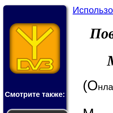
Использо
По
(О
нла
Смотрите также: