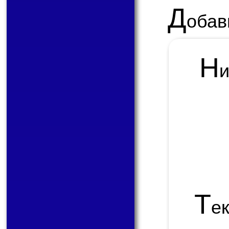
Д
обав
Н
Т
е