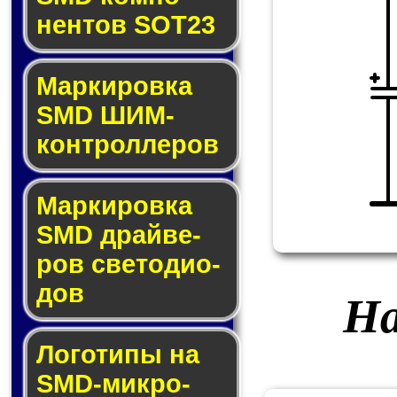
нен­тов SOT23
Маркировка
SMD ШИМ-
кон­трол­ле­ров
Маркировка
SMD драй­ве­
ров све­то­ди­о­
дов
На
Логотипы на
SMD-мик­ро­