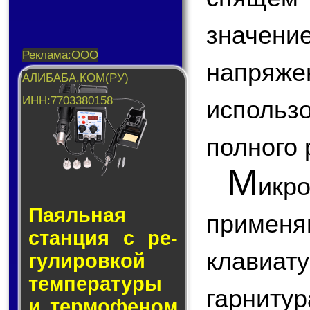
значен
напря
использ
полного 
М
икр
Паяльная
приме
стан­ция с ре­
клавиа
гу­ли­ров­кой
тем­пе­ра­ту­ры
гарнитура
и тер­мо­фе­ном