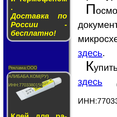
П
.
ос
Доставка по
докум
России -
бесплатно!
микрос
здесь
.
К
упит
здесь
ИНН:7703
Клей для ра­