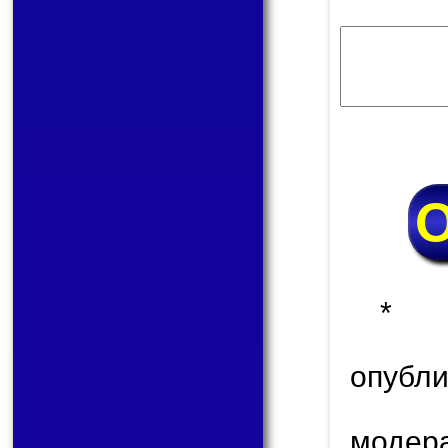
* 
опуб
модер