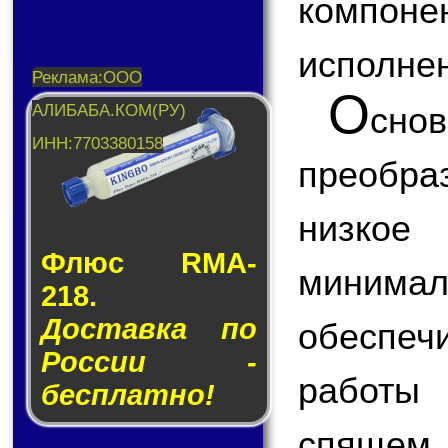
компо
исполнен
О
сн
преобраз
низкое
Флюс RMA-
миним
218.
Доставка по
обеспе
России -
работы 
бесплатно!
спящем