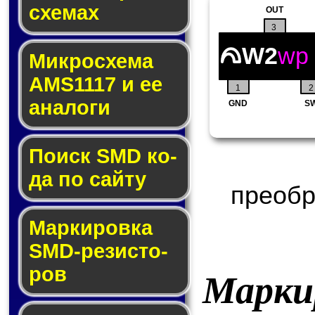
схе­мах
OUT
3
W2
wp
Микросхема
AMS1117 и ее
1
2
ана­ло­ги
GND
S
Поиск SMD ко­
да по сай­ту
преобр
Маркировка
SMD-ре­зис­то­
ров
Марки