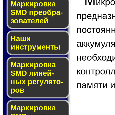
М
ик
Мар­ки­ров­ка
SMD пре­об­ра­
предназ
зо­ва­те­лей
постоян
Наши
аккуму
инструменты
необход
Маркировка
контрол
SMD ли­ней­
ных ре­гу­ля­то­
памяти и 
ров
Маркировка