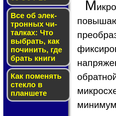
М
икр
Все об элек­
повы
трон­ных чи­
тал­ках: Что
преобр
выб­рать, как
фикс
по­чи­нить, где
брать кни­ги
напряжен
обратн
Как по­ме­нять
стек­ло в
микросх
планшете
минимум