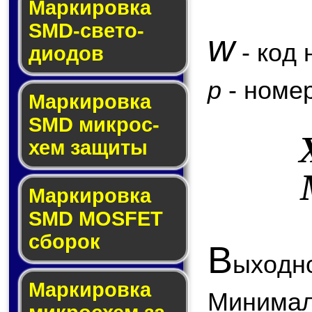
Маркировка
SMD-све­то­
w
- код 
дио­дов
p
- номер
Мар­ки­ров­ка
SMD мик­рос­
хем защиты
Мар­ки­ров­ка
SMD MOSFET
сбо­рок
В
ыходно
Мар­ки­ров­ка
Минимал