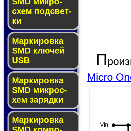
SMD мик­ро­
схем под­свет­
ки
Маркировка
SMD клю­чей
П
роиз
USB
Micro One
Маркировка
SMD мик­рос­
хем за­ряд­ки
Маркировка
Vin
SMD ком­по­