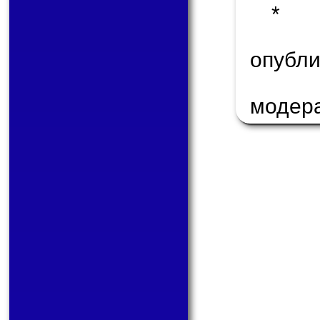
* 
опуб
модер