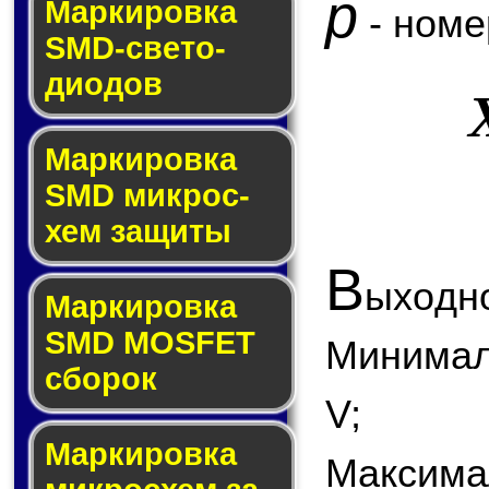
p
Маркировка
- номе
SMD-све­то­
дио­дов
Мар­ки­ров­ка
SMD мик­рос­
хем защиты
В
ыходно
Мар­ки­ров­ка
SMD MOSFET
Минимал
сбо­рок
V;
Мар­ки­ров­ка
Максима