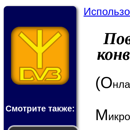
Использо
По
кон
(О
нла
Смотрите также:
М
ик