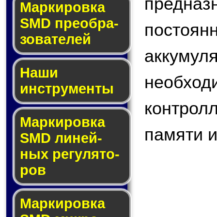
предназ
Мар­ки­ров­ка
SMD пре­об­ра­
постоян
зо­ва­те­лей
аккуму
Наши
необход
инструменты
контрол
Маркировка
памяти и 
SMD ли­ней­
ных ре­гу­ля­то­
ров
Маркировка