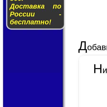
Доставка по
России -
бесплатно!
Д
обав
Н