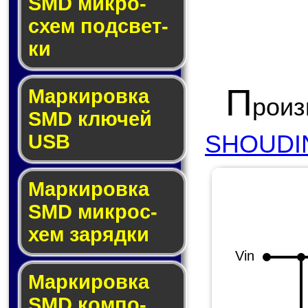
SMD мик­ро­
схем под­свет­
ки
П
Маркировка
рои
SMD клю­чей
SHOUDIN
USB
Маркировка
SMD мик­рос­
хем за­ряд­ки
Vin
Маркировка
SMD ком­по­