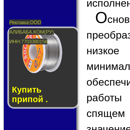
исполнен
О
сн
преобраз
низкое
миним
обеспе
Купить
работы 
припой .
спящем
значен