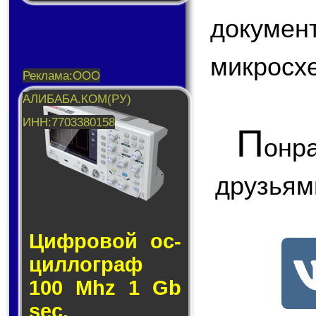
докум
микросх
П
онр
друзьям
Циф­ро­вой ос­
цил­лог­раф
100 Mhz 1 Gb
sec.