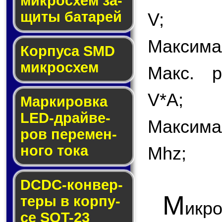
мик­ро­схем за­
щи­ты ба­та­рей
V;
Максимал
Корпуса SMD
мик­ро­схем
Макс. р
V*A;
Маркировка
LED-драй­ве­
Максима
ров пе­ре­мен­
но­го то­ка
Mhz;
DCDC-кон­вер­
М
те­ры в кор­пу­
икр
се SOT-23