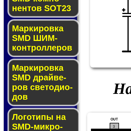
нен­тов SOT23
Маркировка
SMD ШИМ-
кон­трол­ле­ров
Маркировка
SMD драй­ве­
На
ров све­то­ди­о­
дов
Логотипы на
OUT
SMD-мик­ро­
3