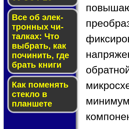
повы
Все об элек­
преобр
трон­ных чи­
тал­ках: Что
фикс
выб­рать, как
напряжен
по­чи­нить, где
брать кни­ги
обратн
микросх
Как по­ме­нять
стек­ло в
минимум
планшете
компо