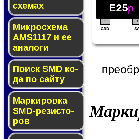
схе­мах
E25
p
1
2
Микросхема
GND
S
AMS1117 и ее
ана­ло­ги
преобр
Поиск SMD ко­
да по сай­ту
Маркировка
Марки
SMD-ре­зис­то­
ров