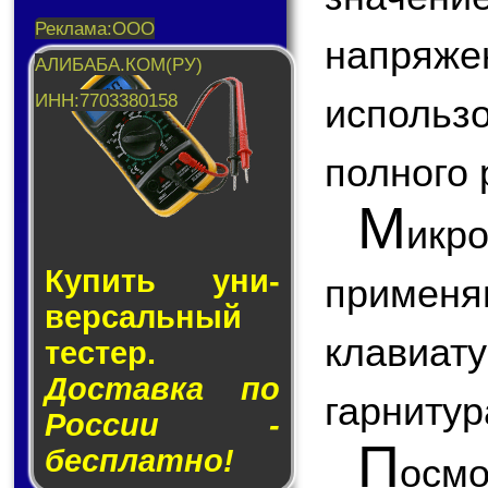
напря
использ
полного 
М
икр
Купить уни­
приме
вер­саль­ный
клавиа
тес­тер.
Доставка по
гарнитура
России -
П
бесплатно!
ос