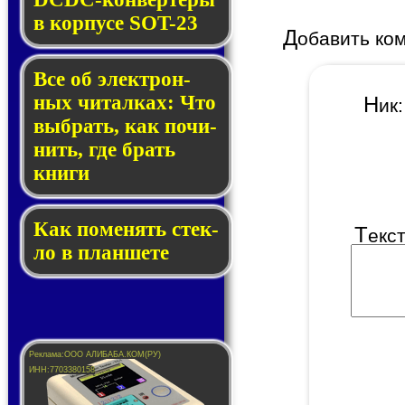
в кор­пу­се SOT-23
Д
обавить ко
Все об элек­трон­
ных чи­тал­ках: Что
Н
и
выб­рать, как по­чи­
нить, где брать
кни­ги
Как по­ме­нять стек­
Т
екс
ло в планшете