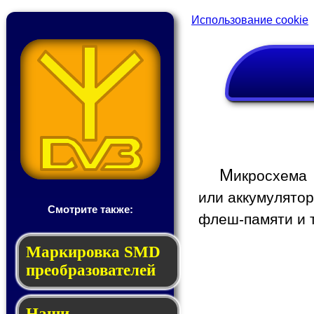
Использование cookie
М
икросхема
или аккумулятор
Смотрите также:
флеш-памяти и т
Мар­ки­ров­ка SMD
пре­об­ра­зо­ва­те­лей
Наши