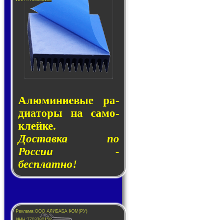
Алюминие­вые ра­
ди­а­то­ры на са­мо­
клей­ке.
Доставка по
России -
бесплатно!