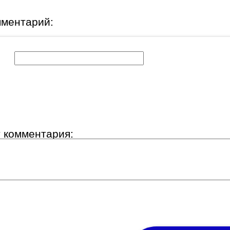
мментарий:
к:
т комментария: