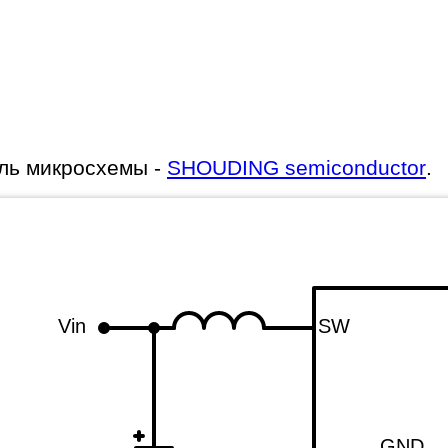
ль микросхемы -
SHOUDING semiconductor
.
Vin
SW
GND