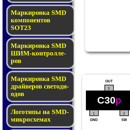
Маркировка SMD
ком­по­нен­тов
SOT23
Маркировка SMD
ШИМ-кон­трол­ле­
ров
Маркировка SMD
OUT
драй­ве­ров све­то­ди­
3
о­дов
C30
p
Логотипы на SMD-
1
2
мик­ро­схе­мах
GND
SW