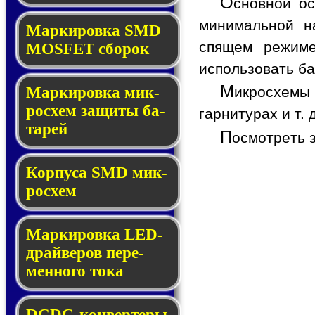
О
сновной ос
минимальной на
Мар­ки­ров­ка SMD
спящем режиме
MOSFET сбо­рок
использовать ба
М
Мар­ки­ров­ка мик­
икросхемы
ро­схем за­щи­ты ба­
гарнитурах и т. д
та­рей
П
осмотреть 
Корпуса SMD мик­
ро­схем
Маркировка LED-
драй­ве­ров пе­ре­
мен­но­го то­ка
DCDC-кон­вер­те­ры