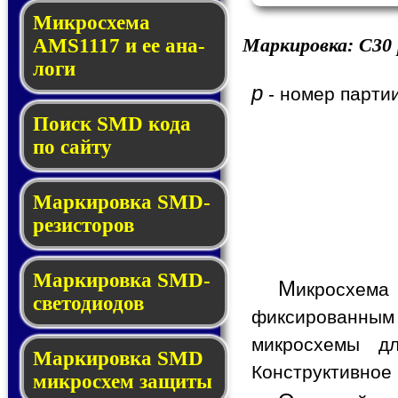
Микросхема
Маркировка:
C30
AMS1117 и ее ана­
ло­ги
p
- номер партии
Поиск SMD ко­да
по сай­ту
Маркировка SMD-
ре­зис­то­ров
Маркировка SMD-
М
икросхема
све­то­дио­дов
фиксированным 
микросхемы д
Мар­ки­ров­ка SMD
Конструктивное 
мик­рос­хем защиты