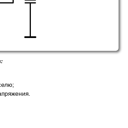
:
селю;
апряжения.