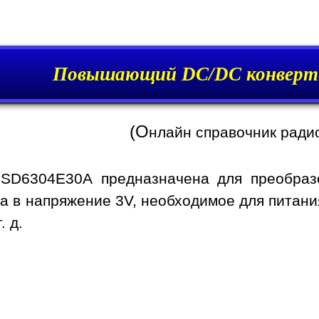
Повышающий DC/DC конверт
(О
нлайн справочник ради
 SD6304E30A предназначена для преобраз
а в напряжение 3V, необходимое для питани
. д.