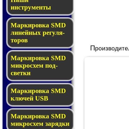
инструменты
Маркировка SMD
ли­ней­ных ре­гу­ля­
то­ров
П
роизводите
Маркировка SMD
мик­ро­схем под­
свет­ки
Маркировка SMD
клю­чей USB
Маркировка SMD
мик­рос­хем за­ряд­ки