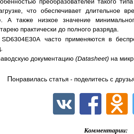
обенностью преобразователей такого типа
грузке, что обеспечивает длительное вр
. А также низкое значение минимальног
тарею практически до полного разряда.
 SD6304E30A часто применяются в беcпро
.
заводскую документацию
(Datasheet)
на мик
П
онравилась статья - поделитесь с друзь
Комментарии: