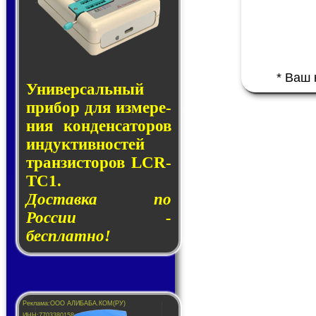
* Ваш
Универсальный
при­бор для из­ме­ре­
ния кон­ден­са­то­ров
ин­дук­тив­нос­тей
тран­зис­то­ров LCR-
TC1.
Доставка по
России -
бесплатно!