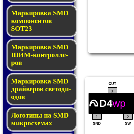
Маркировка SMD
ком­по­нен­тов
SOT23
Маркировка SMD
ШИМ-кон­трол­ле­
ров
Маркировка SMD
OUT
драй­ве­ров све­то­ди­
3
о­дов
D4
wp
Логотипы на SMD-
1
2
мик­ро­схе­мах
GND
SW