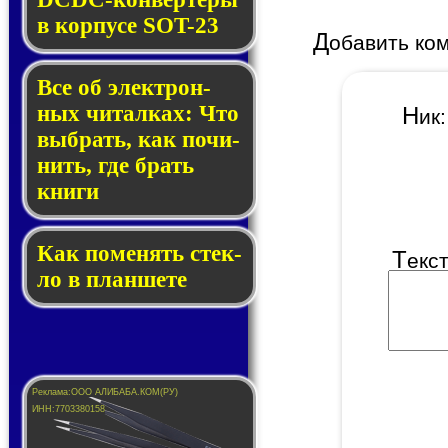
в кор­пу­се SOT-23
Д
обавить ко
Все об элек­трон­
ных чи­тал­ках: Что
Н
и
выб­рать, как по­чи­
нить, где брать
кни­ги
Как по­ме­нять стек­
Т
екс
ло в планшете