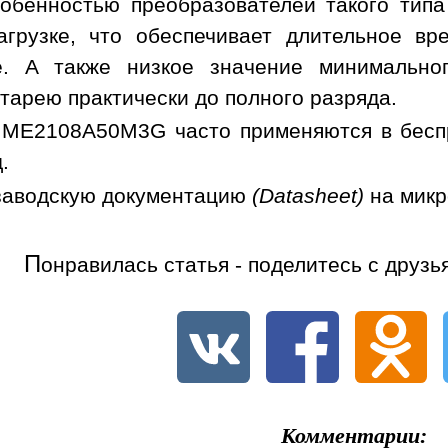
обенностью преобразователей такого типа
грузке, что обеспечивает длительное вр
. А также низкое значение минимальног
тарею практически до полного разряда.
ME2108A50M3G часто применяются в беcпро
.
заводскую документацию
(Datasheet)
на мик
П
онравилась статья - поделитесь с друзь
Комментарии: