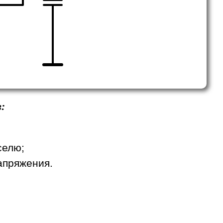
:
селю;
апряжения.