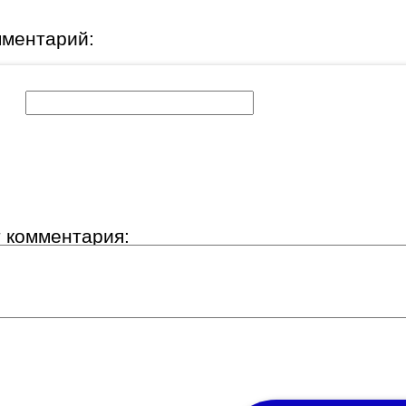
мментарий:
к:
т комментария: