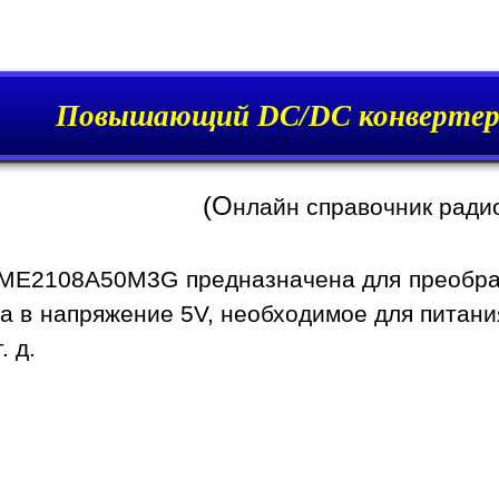
Повышающий DC/DC конверте
(О
нлайн справочник ради
ME2108A50M3G предназначена для преобраз
а в напряжение 5V, необходимое для питани
. д.