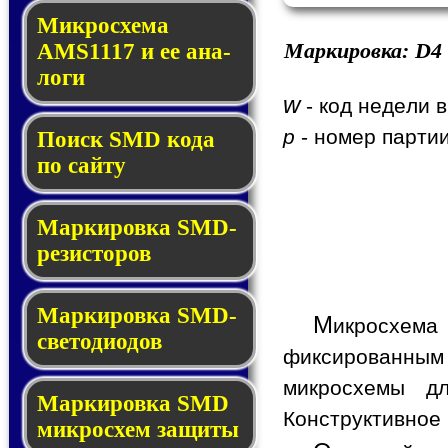
Микросхема
Маркировка:
D4
AMS1117 и ее ана­
ло­ги
w
- код недели в
p
- номер партии
Поиск SMD ко­да
по сай­ту
Маркировка SMD-
ре­зис­то­ров
Маркировка SMD-
М
икросхема
све­то­дио­дов
фиксированным 
микросхемы д
Мар­ки­ров­ка SMD
Конструктивное 
мик­рос­хем защиты