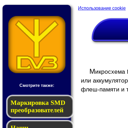
Использование cookie
М
икросхема 
или аккумулятор
Смотрите также:
флеш-памяти и т
Мар­ки­ров­ка SMD
пре­об­ра­зо­ва­те­лей
Наши