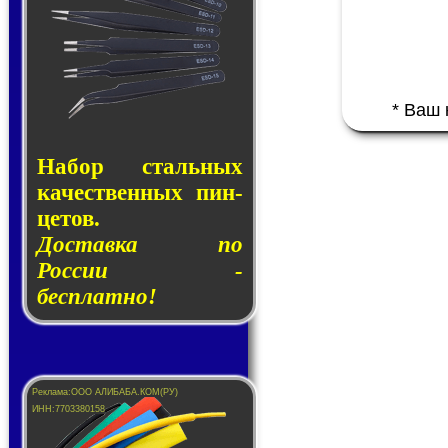
* Ваш
Набор сталь­ных
ка­чест­вен­ных пин­
це­тов.
Доставка по
России -
бесплатно!