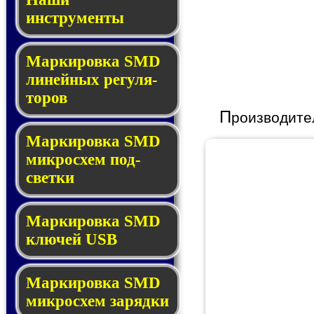
инструменты
Маркировка SMD
ли­ней­ных ре­гу­ля­
то­ров
П
роизводите
Маркировка SMD
мик­ро­схем под­
свет­ки
Маркировка SMD
клю­чей USB
Маркировка SMD
мик­рос­хем за­ряд­ки