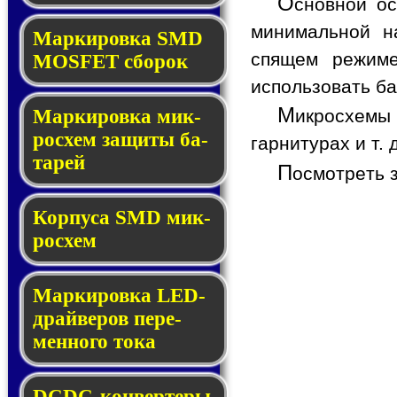
О
сновной ос
минимальной на
Мар­ки­ров­ка SMD
спящем режиме
MOSFET сбо­рок
использовать ба
М
Мар­ки­ров­ка мик­
икросхемы 
ро­схем за­щи­ты ба­
гарнитурах и т. д
та­рей
П
осмотреть 
Корпуса SMD мик­
ро­схем
Маркировка LED-
драй­ве­ров пе­ре­
мен­но­го то­ка
DCDC-кон­вер­те­ры