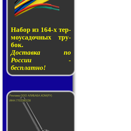
Набор из 164-х тер­
мо­у­са­доч­ных тру­
бок.
Доставка по
России -
бесплатно!