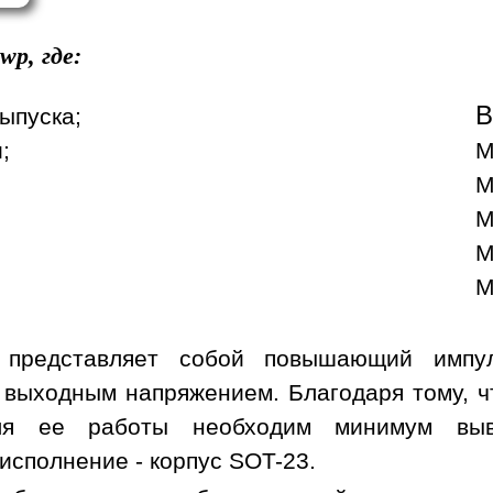
wp, где:
В
ыпуска;
;
М
М
М
М
М
 представляет собой повышающий импул
выходным напряжением. Благодаря тому, чт
ля ее работы необходим минимум выво
исполнение - корпус SOT-23.