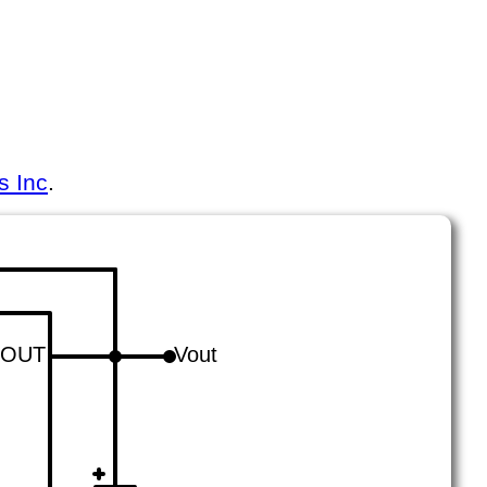
s Inc
.
OUT
Vout