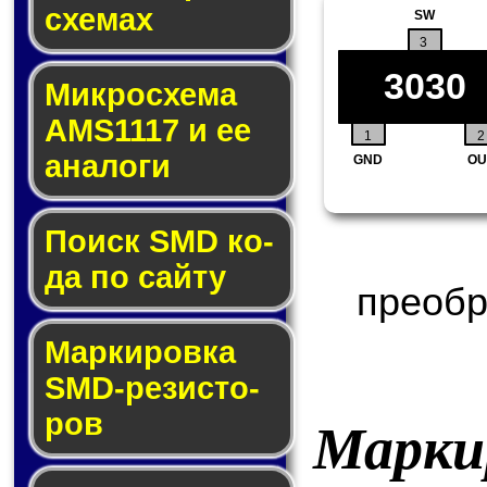
схе­мах
SW
3
3030
Микросхема
AMS1117 и ее
1
2
ана­ло­ги
GND
OU
Поиск SMD ко­
да по сай­ту
преобр
Маркировка
SMD-ре­зис­то­
ров
Марки