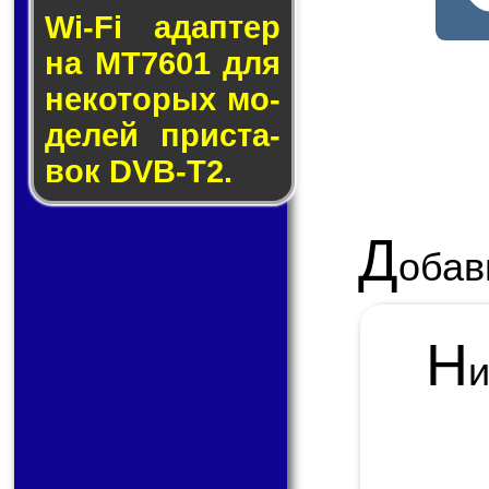
Wi-Fi адап­тер
на MT7601 для
не­ко­то­рых мо­
де­лей прис­та­
вок DVB-T2.
Д
обав
Н