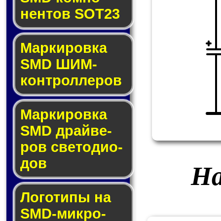
нен­тов SOT23
Маркировка
SMD ШИМ-
кон­трол­ле­ров
Маркировка
SMD драй­ве­
ров све­то­ди­о­
дов
На
Логотипы на
SMD-мик­ро­