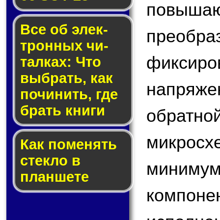
повы
Все об элек­
преобр
трон­ных чи­
фикс
тал­ках: Что
выб­рать, как
напряжен
по­чи­нить, где
брать кни­ги
обратн
микросх
Как по­ме­нять
стек­ло в
минимум
планшете
компо