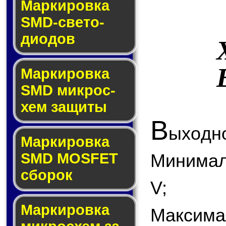
Маркировка
SMD-све­то­
дио­дов
Мар­ки­ров­ка
SMD мик­рос­
хем защиты
В
ыходно
Мар­ки­ров­ка
SMD MOSFET
Минимал
сбо­рок
V;
Мар­ки­ров­ка
Максима