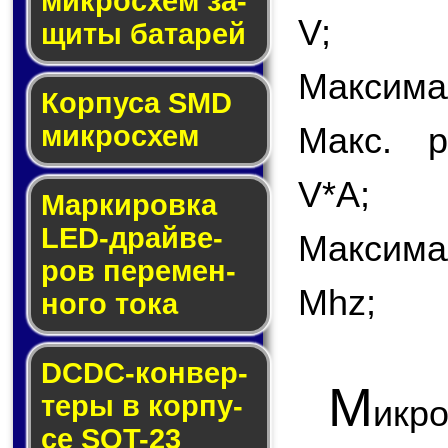
мик­ро­схем за­
V;
щи­ты ба­та­рей
Максимал
Корпуса SMD
мик­ро­схем
Макс. р
V*A;
Маркировка
LED-драй­ве­
Максима
ров пе­ре­мен­
Mhz;
но­го то­ка
DCDC-кон­вер­
М
те­ры в кор­пу­
икр
се SOT-23