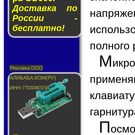
Доставка по
напря
России -
бесплатно!
использ
полного 
М
икр
приме
клавиа
гарнитура
П
ос