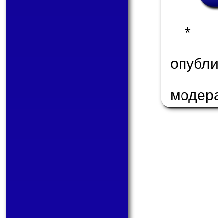
* 
опуб
модер