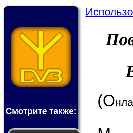
Использо
По
(О
нла
Смотрите также: