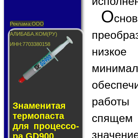
исполнен
О
сн
преобраз
низкое
миним
обеспе
работы 
Знаменитая
тер­мо­пас­та
спящем
для про­цес­со­
значен
ра GD900.