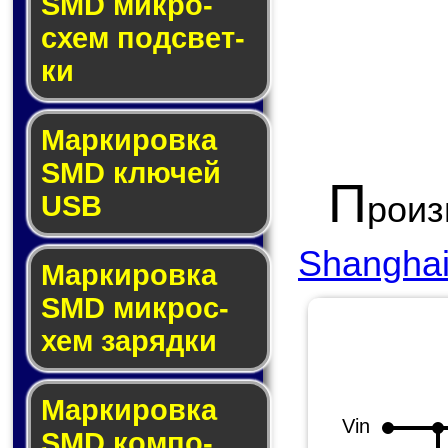
SMD мик­ро­
схем под­свет­
ки
Маркировка
SMD клю­чей
П
рои
USB
Shanghai 
Маркировка
SMD мик­рос­
хем за­ряд­ки
Маркировка
Vin
SMD ком­по­