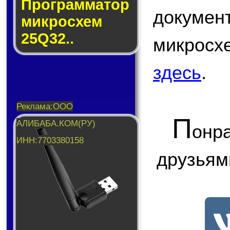
Прог­рам­ма­тор
докум
мик­ро­схем
25Q32..
микрос
здесь
.
П
онр
друзьям