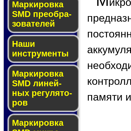
М
ик
Мар­ки­ров­ка
SMD пре­об­ра­
предназ
зо­ва­те­лей
постоян
Наши
аккуму
инструменты
необход
Маркировка
контрол
SMD ли­ней­
ных ре­гу­ля­то­
памяти и 
ров
Маркировка