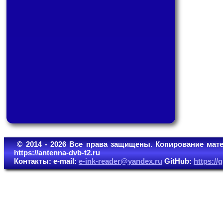
© 2014 - 2026 Все права защищены. Копирование мате
https://antenna-dvb-t2.ru
Контакты: e-mail:
e-ink-reader@yandex.ru
GitHub:
https:/