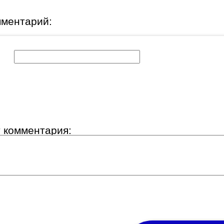
мментарий:
к:
т комментария: