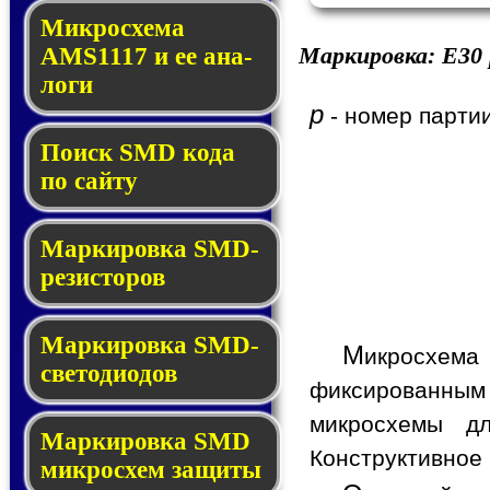
Микросхема
Маркировка:
E30
AMS1117 и ее ана­
ло­ги
p
- номер партии
Поиск SMD ко­да
по сай­ту
Маркировка SMD-
ре­зис­то­ров
Маркировка SMD-
М
икросхема
све­то­дио­дов
фиксированным 
микросхемы д
Мар­ки­ров­ка SMD
Конструктивное 
мик­рос­хем защиты