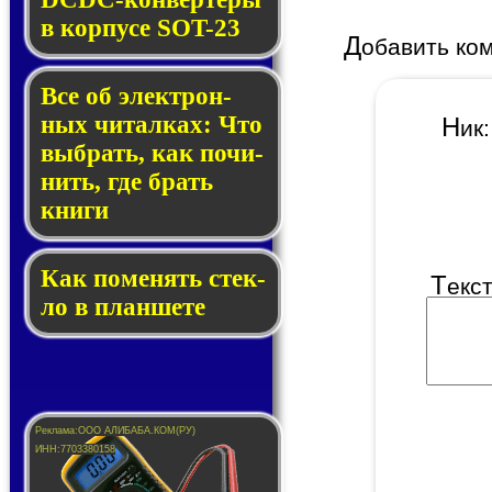
в кор­пу­се SOT-23
Д
обавить ко
Все об элек­трон­
ных чи­тал­ках: Что
Н
и
выб­рать, как по­чи­
нить, где брать
кни­ги
Как по­ме­нять стек­
Т
екс
ло в планшете