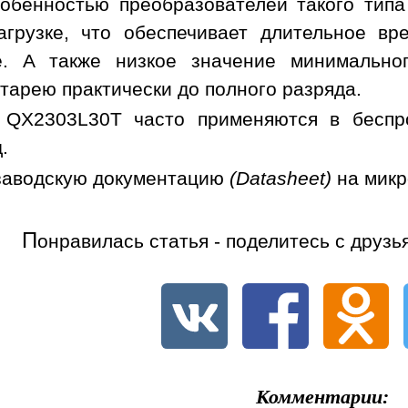
обенностью преобразователей такого типа
грузке, что обеспечивает длительное вр
. А также низкое значение минимальног
тарею практически до полного разряда.
 QX2303L30T часто применяются в беcпро
.
заводскую документацию
(Datasheet)
на мик
П
онравилась статья - поделитесь с друзь
Комментарии: