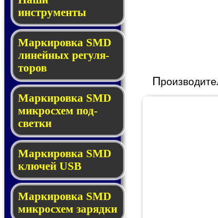
инструменты
Маркировка SMD
ли­ней­ных ре­гу­ля­
то­ров
П
роизводите
Маркировка SMD
мик­ро­схем под­
свет­ки
Маркировка SMD
клю­чей USB
Маркировка SMD
мик­рос­хем за­ряд­ки