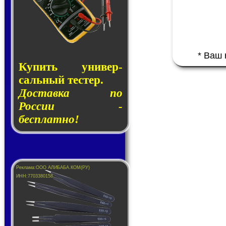
* Ваш
Купить уни­вер­
саль­ный тес­тер.
Доставка по
России -
бесплатно!