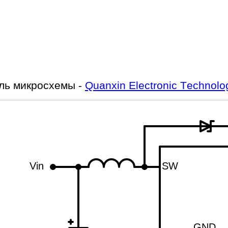
ль микросхемы -
Quanxin Electronic Technolo
Vin
SW
GND