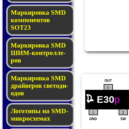
Маркировка SMD
ком­по­нен­тов
SOT23
Маркировка SMD
ШИМ-кон­трол­ле­
ров
Маркировка SMD
OUT
драй­ве­ров све­то­ди­
3
о­дов
E30
p
Логотипы на SMD-
1
2
мик­ро­схе­мах
GND
SW