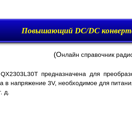
Повышающий DC/DC конверт
(О
нлайн справочник ради
 QX2303L30T предназначена для преобраз
а в напряжение 3V, необходимое для питани
. д.