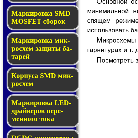
О
сновной ос
минимальной на
Мар­ки­ров­ка SMD
спящем режиме
MOSFET сбо­рок
использовать ба
М
Мар­ки­ров­ка мик­
икросхемы
ро­схем за­щи­ты ба­
гарнитурах и т. д
та­рей
П
осмотреть 
Корпуса SMD мик­
ро­схем
Маркировка LED-
драй­ве­ров пе­ре­
мен­но­го то­ка
DCDC-кон­вер­те­ры