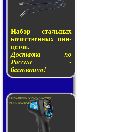
Набор сталь­ных
ка­чест­вен­ных пин­
це­тов.
Доставка по
России -
бесплатно!