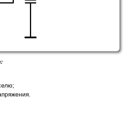
:
селю;
апряжения.