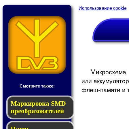
Использование cookie
М
икросхема
или аккумулятор
Смотрите также:
флеш-памяти и т
Мар­ки­ров­ка SMD
пре­об­ра­зо­ва­те­лей
Наши