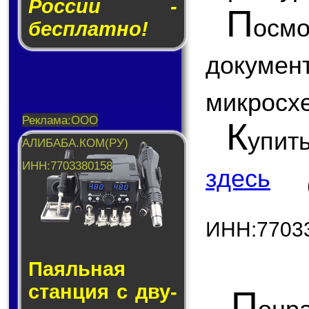
России -
П
ос
бесплатно!
докум
микросх
К
упит
здесь
ИНН:7703
Паяльная
стан­ция с дву­
П