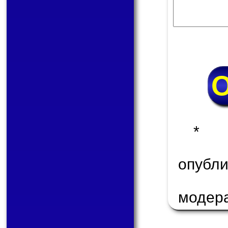
* 
опуб
модер