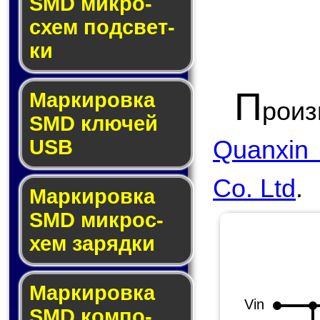
SMD мик­ро­
схем под­свет­
ки
П
Маркировка
рои
SMD клю­чей
Quanxin 
USB
Co. Ltd
.
Маркировка
SMD мик­рос­
хем за­ряд­ки
Маркировка
Vin
SMD ком­по­