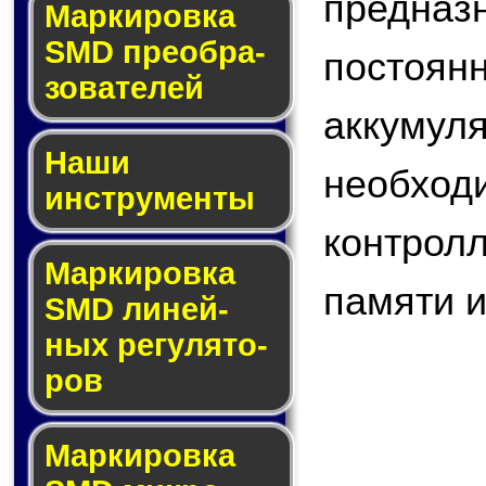
предназ
Мар­ки­ров­ка
SMD пре­об­ра­
постоян
зо­ва­те­лей
аккуму
Наши
необход
инструменты
контрол
Маркировка
памяти и 
SMD ли­ней­
ных ре­гу­ля­то­
ров
Маркировка