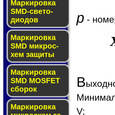
Маркировка
SMD-све­то­
p
- номе
дио­дов
Мар­ки­ров­ка
SMD мик­рос­
хем защиты
Мар­ки­ров­ка
В
SMD MOSFET
ыходно
сбо­рок
Минимал
Мар­ки­ров­ка
V;