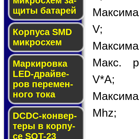
мик­ро­схем за­
щи­ты ба­та­рей
Максима
V;
Корпуса SMD
мик­ро­схем
Максимал
Макс. р
Маркировка
LED-драй­ве­
V*A;
ров пе­ре­мен­
но­го то­ка
Максима
Mhz;
DCDC-кон­вер­
те­ры в кор­пу­
се SOT-23