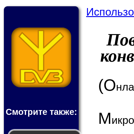
Использо
По
кон
(О
нла
Смотрите также:
М
ик