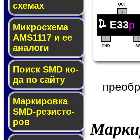
схе­мах
OUT
3
E33
p
Микросхема
AMS1117 и ее
1
2
ана­ло­ги
GND
S
Поиск SMD ко­
да по сай­ту
преобр
Маркировка
SMD-ре­зис­то­
ров
Марки