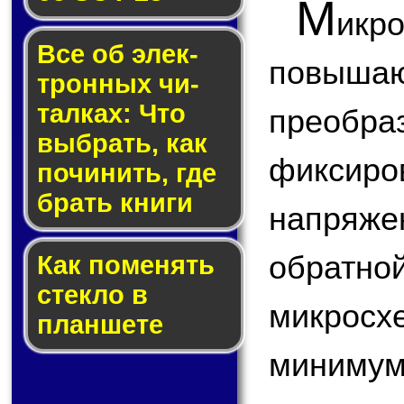
М
икр
Все об элек­
повы
трон­ных чи­
тал­ках: Что
преобр
выб­рать, как
фикс
по­чи­нить, где
брать кни­ги
напряжен
обратн
Как по­ме­нять
стек­ло в
микросх
планшете
минимум