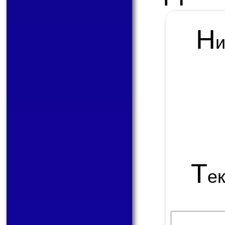
Н
Т
е