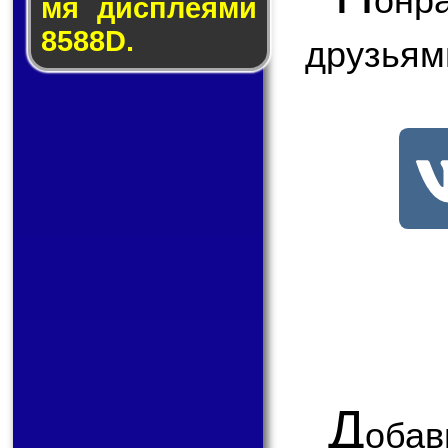
онр
мя дис­пле­я­ми
8588D.
друзьям
Д
обав