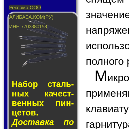
значен
напря
использ
полного 
М
икр
Набор сталь­
приме
ных ка­чест­
вен­ных пин­
клавиа
це­тов.
Доставка по
гарнитура