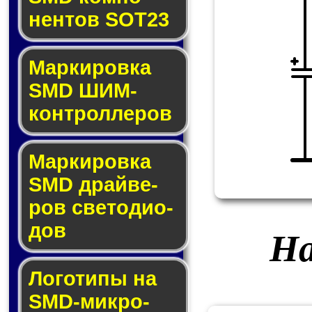
нен­тов SOT23
Маркировка
SMD ШИМ-
кон­трол­ле­ров
Маркировка
SMD драй­ве­
ров све­то­ди­о­
дов
На
Логотипы на
SMD-мик­ро­