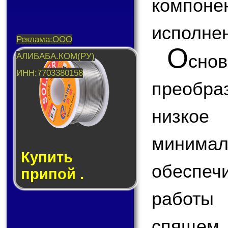
компо
исполнен
О
сн
преобраз
низкое
миним
Купить
обеспе
припой .
работы 
спящем