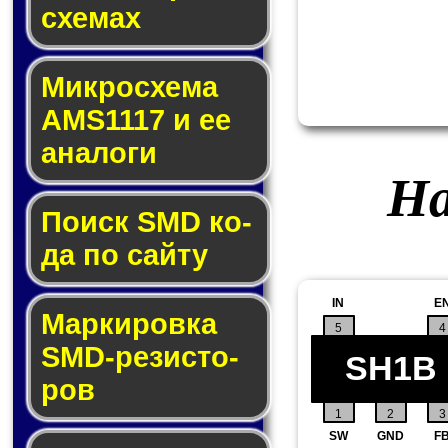
схе­мах
Микросхема
AMS1117 и ее
ана­ло­ги
На
Поиск SMD ко­
да по сай­ту
IN
E
Маркировка
5
4
SMD-ре­зис­то­
SH1B
ров
1
2
3
SW
GND
F