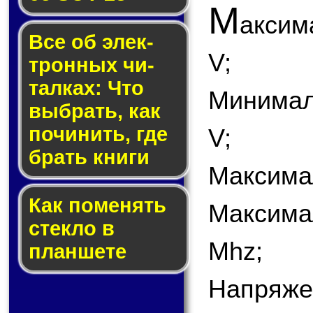
М
аксим
Все об элек­
V;
трон­ных чи­
тал­ках: Что
Минимал
выб­рать, как
по­чи­нить, где
V;
брать кни­ги
Максимал
Как по­ме­нять
Максима
стек­ло в
Mhz;
планшете
Напряже