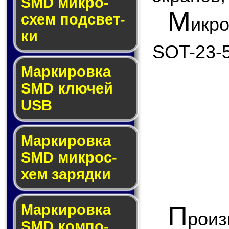
SMD мик­ро­
М
схем под­свет­
икр
ки
SOT-23-5
Маркировка
SMD клю­чей
USB
Маркировка
SMD мик­рос­
хем за­ряд­ки
П
Маркировка
рои
SMD ком­по­