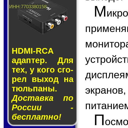
М
икр
применя
монитор
HDMI-RCA
устройст
адап­тер. Для
тех, у кого сго­
диспле
рел вы­ход на
тюль­па­ны.
экранов
Доставка по
питание
России -
П
бесплатно!
ос