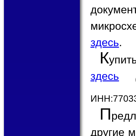
докум
микро
здесь
.
К
упит
здесь
ИНН:7703
П
ред
другие 