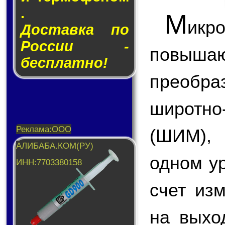
.
М
икр
Доставка по
России -
повы
бесплатно!
преобр
широтн
(ШИМ),
одном у
счет из
на вых