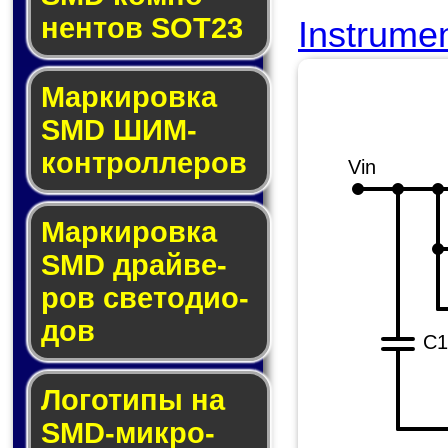
нен­тов SOT23
Instrume
Маркировка
SMD ШИМ-
кон­трол­ле­ров
Vin
Маркировка
SMD драй­ве­
ров све­то­ди­о­
дов
C1
Логотипы на
SMD-мик­ро­