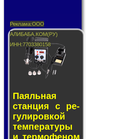
Паяльная
стан­ция с ре­
гу­ли­ров­кой
тем­пе­ра­ту­ры
и тер­мо­фе­ном