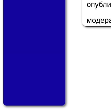
опуб
модер