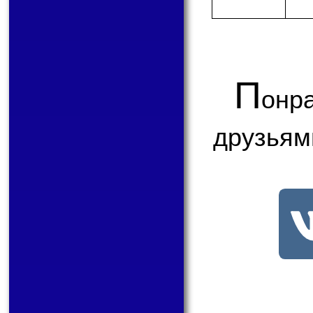
П
онр
друзьям