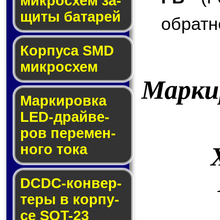
мик­ро­схем за­
щи­ты ба­та­рей
обратн
Корпуса SMD
мик­ро­схем
Марки
Маркировка
LED-драй­ве­
ров пе­ре­мен­
но­го то­ка
DCDC-кон­вер­
те­ры в кор­пу­
се SOT-23