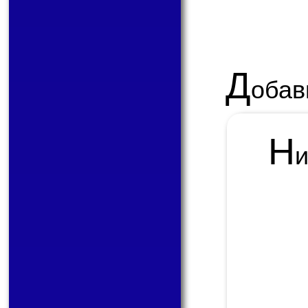
Д
обав
Н