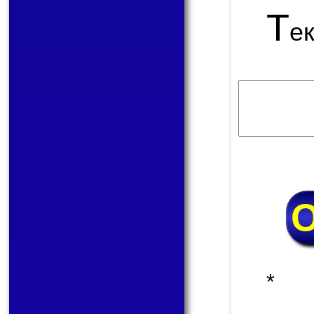
Т
е
* 