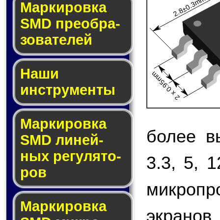
2.8±0.3mm
Мар­ки­ров­ка
SMD пре­об­ра­
зо­ва­те­лей
Наши
2 x 0.95mm
инструменты
Маркировка
более в
SMD ли­ней­
ных ре­гу­ля­то­
3.3, 5, 
ров
микропр
Маркировка
экранов,