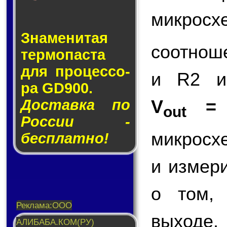
микросх
Знаменитая
соотнош
тер­мо­пас­та
для про­цес­со­
и R2 и
ра GD900.
V
=
Доставка по
out
России -
микросх
бесплатно!
и измер
о том,
выходе.