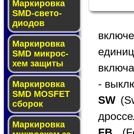
Маркировка
SMD-све­то­
дио­дов
включ
Мар­ки­ров­ка
едини
SMD мик­рос­
хем защиты
включа
- выкл
Мар­ки­ров­ка
SMD MOSFET
SW
(Sw
сбо­рок
дроссе
Мар­ки­ров­ка
FB
(Fe