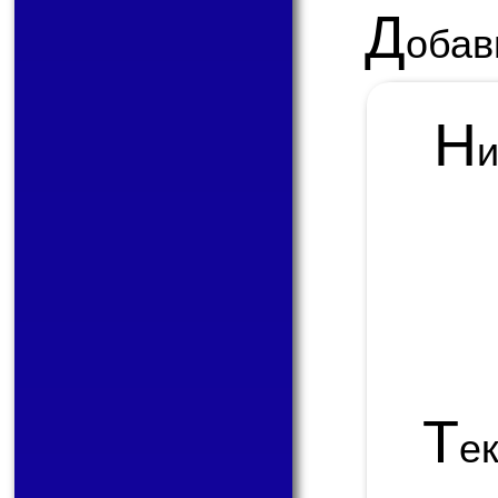
Д
обав
Н
Т
е