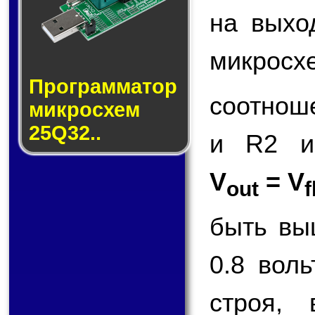
на вых
микросх
Прог­рам­ма­тор
соотнош
мик­ро­схем
25Q32..
и R2 и
V
= V
out
f
быть вы
0.8 вол
строя,