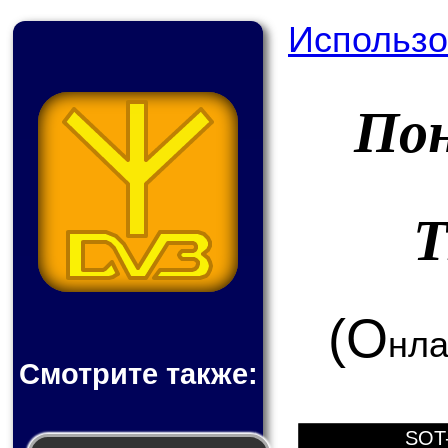
Использо
По
T
(О
нла
Смотрите также:
SOT-