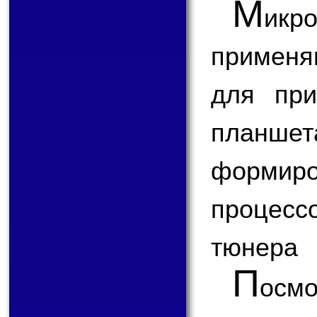
М
икр
применя
для при
планш
формир
процесс
тюнера
П
ос