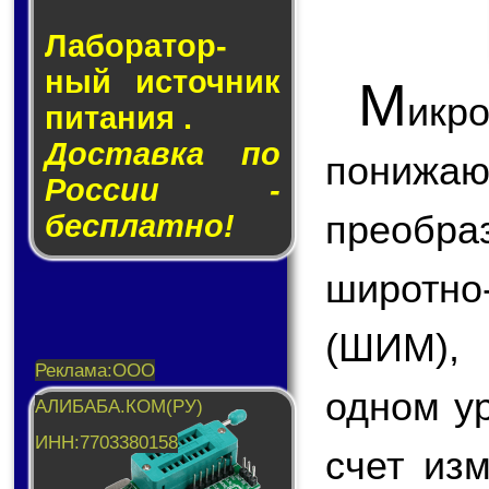
Лаборатор­
ный ис­точ­ник
М
икр
пи­та­ния .
Доставка по
пони
России -
преобр
бесплатно!
широтн
(ШИМ),
одном у
счет из