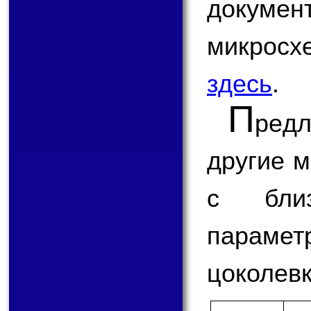
докум
микрос
здесь
.
П
ред
другие 
с бли
парам
цоколевк