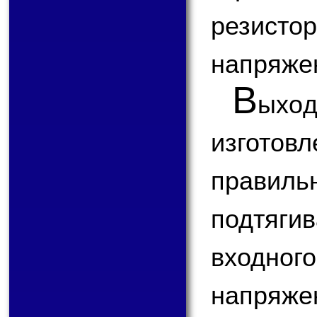
резисто
напряже
В
ыхо
изготов
правил
подтяг
входн
напряже