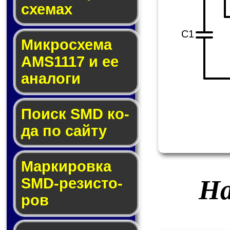
схе­мах
C1
Микросхема
AMS1117 и ее
ана­ло­ги
Поиск SMD ко­
да по сай­ту
Маркировка
На
SMD-ре­зис­то­
ров