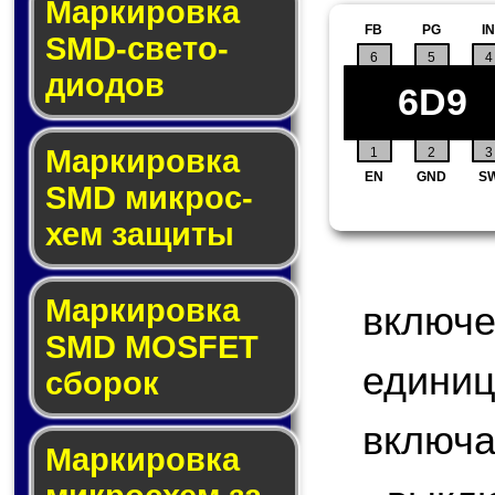
Маркировка
FB
PG
IN
SMD-све­то­
6
5
4
дио­дов
6D9
Мар­ки­ров­ка
1
2
3
EN
GND
S
SMD мик­рос­
хем защиты
Мар­ки­ров­ка
включ
SMD MOSFET
едини
сбо­рок
включа
Мар­ки­ров­ка