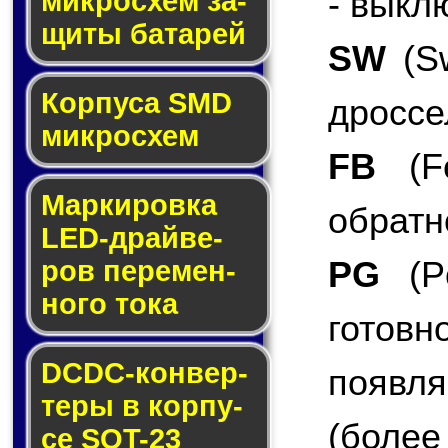
- выкл
мик­ро­схем за­
щи­ты ба­та­рей
SW
(Sw
Корпуса SMD
дроссе
мик­ро­схем
FB
(Fe
Маркировка
обратн
LED-драй­ве­
PG
(Po
ров пе­ре­мен­
но­го то­ка
гото
DCDC-кон­вер­
появл
те­ры в кор­пу­
(боле
се SOT-23