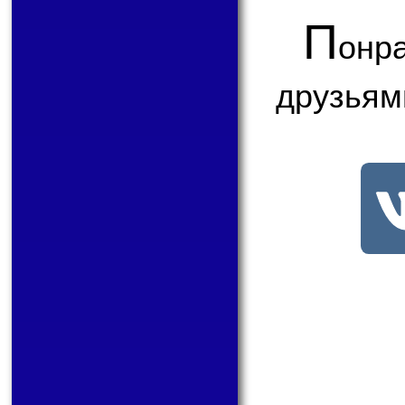
П
онр
друзьям