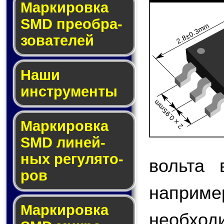
Мар­ки­ров­ка
SMD пре­об­ра­
2.8±0.3mm
зо­ва­те­лей
Наши
инструменты
2 x 0.95mm
Маркировка
SMD ли­ней­
ных ре­гу­ля­то­
вольта 
ров
наприме
Маркировка
необход