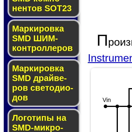
нен­тов SOT23
Маркировка
П
SMD ШИМ-
рои
кон­трол­ле­ров
Instrume
Маркировка
SMD драй­ве­
ров све­то­ди­о­
дов
Vin
Логотипы на
SMD-мик­ро­