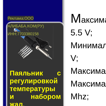
М
акси
5.5 V;
Минимал
V;
Максима
Паяльник с
ре­гу­ли­ров­кой
Максима
тем­пе­ра­ту­ры
Mhz;
и на­бо­ром
жал.