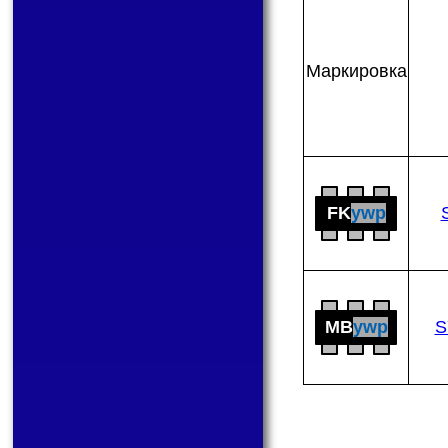
Мар­ки­ров­ка
FK
ywp
MB
ywp
S