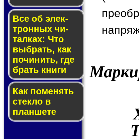
преоб
Все об элек­
напряж
трон­ных чи­
тал­ках: Что
выб­рать, как
по­чи­нить, где
Марки
брать кни­ги
Как по­ме­нять
стек­ло в
планшете