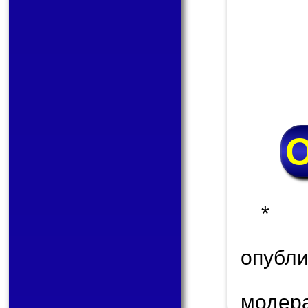
* 
опуб
модер