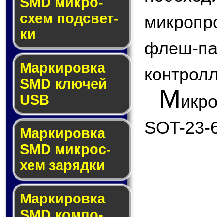
SMD мик­ро­
схем под­свет­
микроп
ки
флеш
Маркировка
контролл
SMD клю­чей
М
икр
USB
SOT-23-6
Маркировка
SMD мик­рос­
хем за­ряд­ки
Маркировка
SMD ком­по­