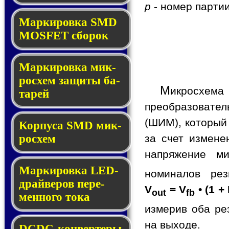
p
- номер партии
Мар­ки­ров­ка SMD
MOSFET сбо­рок
Мар­ки­ров­ка мик­
ро­схем за­щи­ты ба­
М
икросхем
та­рей
преобразовате
(ШИМ), который
Корпуса SMD мик­
за счет измене
ро­схем
напряжение ми
Маркировка LED-
номиналов ре
драй­ве­ров пе­ре­
V
= V
• (1 +
out
fb
мен­но­го то­ка
измерив оба ре
на выходе.
DCDC-кон­вер­те­ры