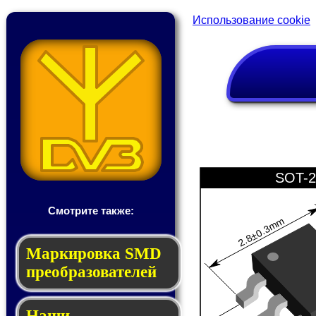
Использование cookie
SOT-2
Смотрите также:
2.8±0.3mm
Мар­ки­ров­ка SMD
пре­об­ра­зо­ва­те­лей
Наши