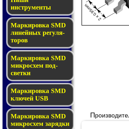
2 x 0.95mm
инструменты
Маркировка SMD
ли­ней­ных ре­гу­ля­
то­ров
Маркировка SMD
мик­ро­схем под­
свет­ки
Маркировка SMD
клю­чей USB
П
роизводите
Маркировка SMD
мик­рос­хем за­ряд­ки