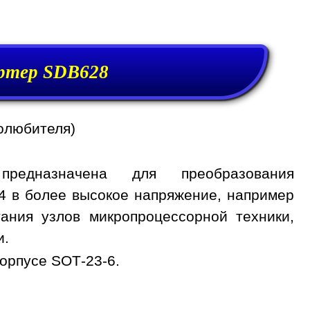
ртер SDB628
олюбителя)
редназначена для преобразования
24 в более высокое напряжение, например
тания узлов микропроцессорной техники,
и.
орпусе SOT-23-6.