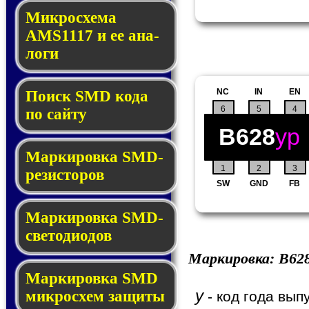
Микросхема
AMS1117 и ее ана­
ло­ги
NC
IN
EN
Поиск SMD ко­да
6
5
4
по сай­ту
B628
yp
Маркировка SMD-
1
2
3
ре­зис­то­ров
SW
GND
FB
Маркировка SMD-
све­то­дио­дов
Маркировка:
B62
Мар­ки­ров­ка SMD
y
мик­рос­хем защиты
- код года вып