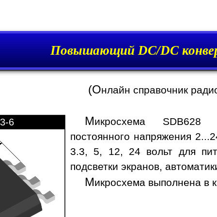
Повышающий DC/DC конве
(О
нлайн справочник ради
М
икросхема SDB628 п
3-6
постоянного напряжения 2...
3.3, 5, 12, 24 вольт для пи
подсветки экранов, автоматик
М
икросхема выполнена в к