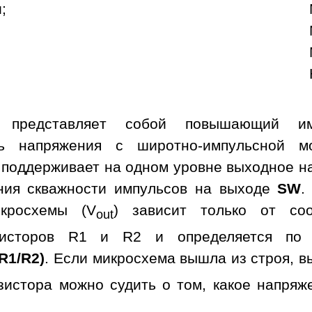
;
а представляет собой повышающий им
ль напряжения с широтно-импульсной м
 поддерживает на одном уровне выходное н
ния скважности импульсов на выходе
SW
.
кросхемы (V
) зависит только от со
out
зисторов R1 и R2 и определяется по 
 R1/R2)
. Если микросхема вышла из строя, в
зистора можно судить о том, какое напряж