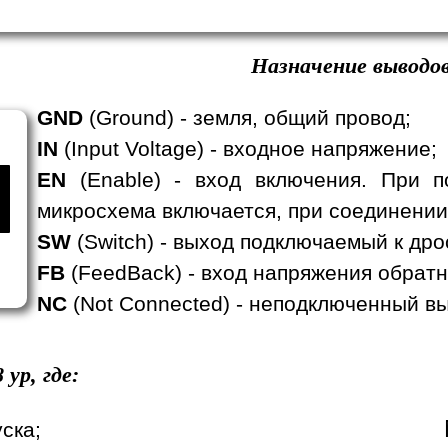
Назначение выводов
GND
(Ground) - земля, общий провод;
IN
(Input Voltage) - входное напряжение;
EN
(Enable) - вход включения. При п
микросхема включается, при соединении
SW
(Switch) - выход подключаемый к дро
FB
(FeedBack) - вход напряжения обратн
NC
(Not Connected) - неподключенный вы
8
yp, где:
уска;