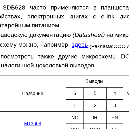
 SDB628 часто применяются в планшетах
ойствах, электронных книгах с e-ink ди
батарейным питанием.
заводскую документацию
(Datasheet)
на мик
осхему можно, например,
здесь
(Реклама:ООО 
 посмотреть также другие микросхемы D
аналогичной цоколевкой выводов:
Выводы
Наз­ва­ние
6
5
4
в
1
2
3
NC
IN
EN
MT3608