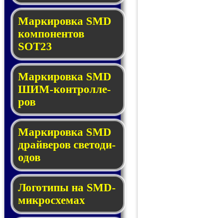
Маркировка SMD
ком­по­нен­тов
SOT23
Маркировка SMD
ШИМ-кон­трол­ле­
ров
Маркировка SMD
драй­ве­ров све­то­ди­
о­дов
Логотипы на SMD-
мик­ро­схе­мах