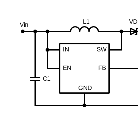
L1
VD
Vin
IN
SW
EN
FB
C1
GND