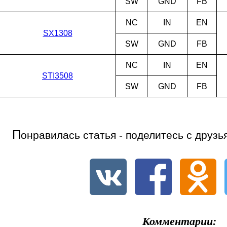
SW
GND
FB
NC
IN
EN
SX1308
SW
GND
FB
NC
IN
EN
STI3508
SW
GND
FB
П
онравилась статья - поделитесь с друзь
Комментарии: