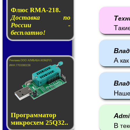
Флюс RMA-218.
Доставка по
Т
ехн
России -
Т
аки
бесплатно!
В
ла
А
как
В
ла
Н
аше
Прог­рам­ма­тор
A
dm
мик­ро­схем 25Q32..
В
тек