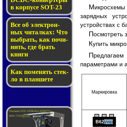
М
в кор­пу­се SOT-23
икросхемы
зарядных устр
Все об элек­трон­
устройствах с 
ных чи­тал­ках: Что
П
осмотреть 
выб­рать, как по­чи­
К
упить микр
нить, где брать
кни­ги
П
редлагаем
параметрами и 
Как по­ме­нять стек­
ло в планшете
Мар­ки­ров­ка
B62
ywp