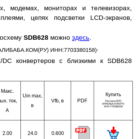
, модемах, мониторах и телевизорах,
сплеями, цепях подсветки LCD-экранов,
росхему
SDB628
можно
здесь
.
.
АЛИБАБА.КОМ(РУ) ИНН:7703380158)
C/DC конвертеров с близкими к SDB628
Макс.
Ку­пить
Uin max,
ых. ток,
Vfb, в
PDF
в
A
2.00
24.0
0.600