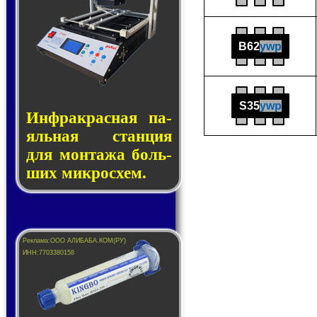
B62
ywp
S35
ywp
Инфракрасная па­
яль­ная стан­ция
для мон­та­жа боль­
ших ми­кро­схем.