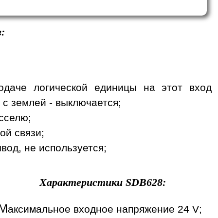
:
одаче логической единицы на этот вход
 с землей - выключается;
сселю;
ой связи;
вод, не используется;
Характеристики
SDB628
:
М
аксимальное входное напряжение 24 V;