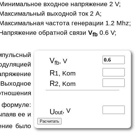
Минимальное входное напряжение 2 V;
Максимальный выходной ток 2 A;
Максимальная частота генерации 1.2 Mhz;
Напряжение обратной связи
V
0.6 V;
fb
пульсный
V
, V
fb
одуляцией
R
1, Kom
апряжение
R
 Выходное
2, Kom
отношения
формуле:
, V
U
out
ыпаяв ее и
ение было