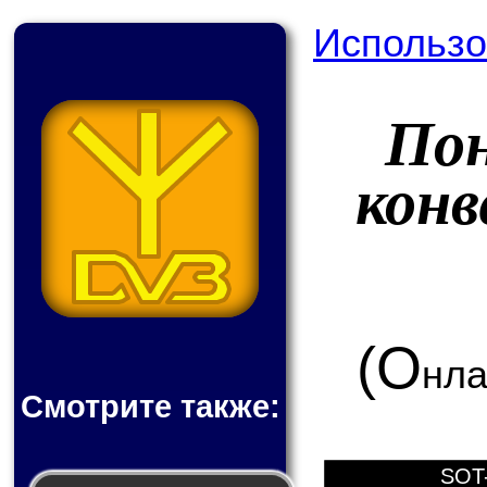
Использо
По
конв
(О
нла
Смотрите также:
SOT-