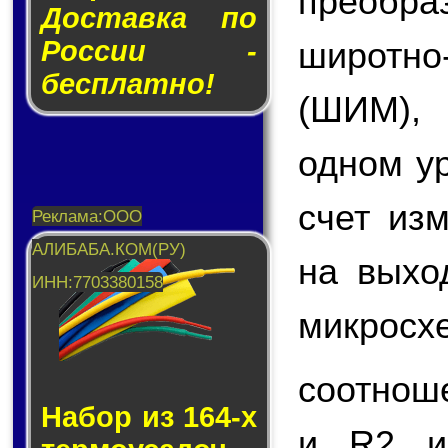
преобр
Доставка по
широтн
России -
бесплатно!
(ШИМ),
одном у
счет из
на вых
микросх
соотнош
Набор из 164-х
и R2 и