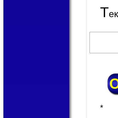
Т
е
* 