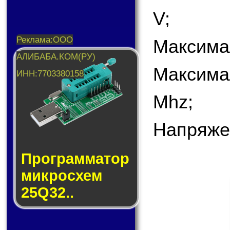
V;
Максима
Максима
Mhz;
Напряже
Прог­рам­ма­тор
мик­ро­схем
25Q32..