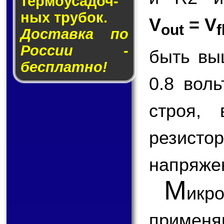
тер­мо­у­са­доч­
ных тру­бок.
V
= V
out
f
Доставка по
России -
быть вы
бесплатно!
0.8 вол
строя,
резисто
напряже
М
икр
применя