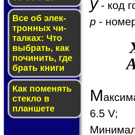
y
- код г
Все об элек­
p
- номер
трон­ных чи­
тал­ках: Что
выб­рать, как
по­чи­нить, где
брать кни­ги
Как по­ме­нять
М
акси
стек­ло в
планшете
6.5 V;
Минимал