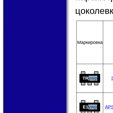
цоколевк
Мар­ки­ров­ка
TR
ywp
E1
ywp
AP