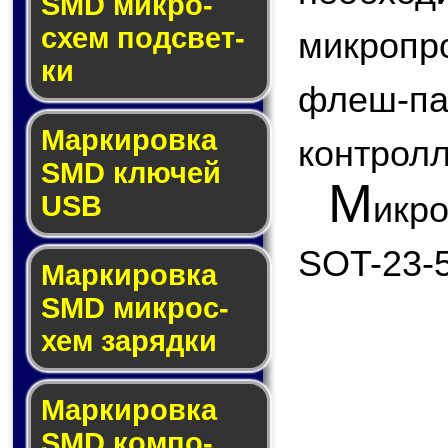
SMD мик­ро­
схем под­свет­
микроп
ки
флеш
Маркировка
контролл
SMD клю­чей
М
икр
USB
SOT-23-5
Маркировка
SMD мик­рос­
хем за­ряд­ки
Маркировка
SMD ком­по­