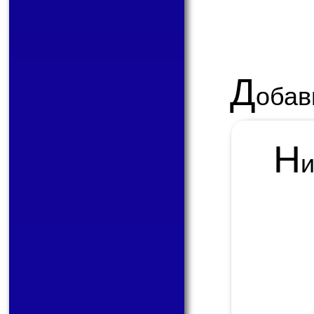
Д
обав
Н