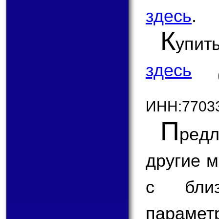
здесь
.
К
упит
здесь
ИНН:7703
П
ред
другие 
с бли
парам