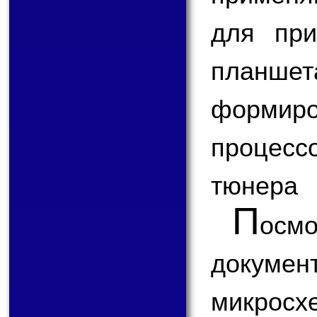
для при
планш
формир
процесс
тюнера
П
ос
докум
микрос