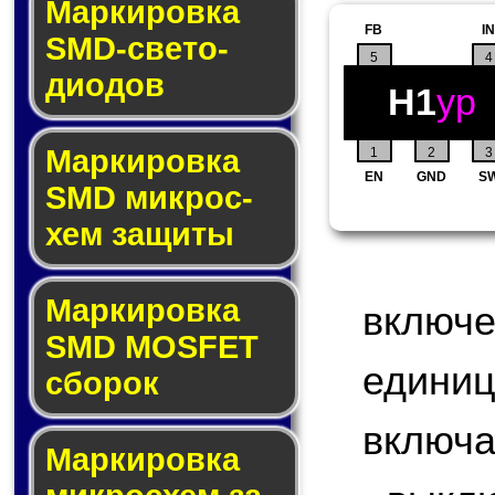
Маркировка
FB
IN
SMD-све­то­
5
4
дио­дов
H1
yp
Мар­ки­ров­ка
1
2
3
EN
GND
S
SMD мик­рос­
хем защиты
Мар­ки­ров­ка
включ
SMD MOSFET
едини
сбо­рок
включа
Мар­ки­ров­ка