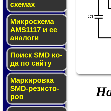
схе­мах
C1
Микросхема
AMS1117 и ее
ана­ло­ги
Поиск SMD ко­
да по сай­ту
Маркировка
На
SMD-ре­зис­то­
ров