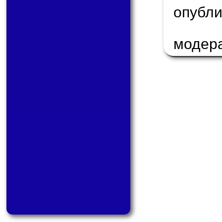
опуб
модер