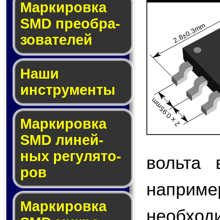
Мар­ки­ров­ка
SMD пре­об­ра­
2.8±0.3mm
зо­ва­те­лей
Наши
инструменты
2 x 0.95mm
Маркировка
SMD ли­ней­
ных ре­гу­ля­то­
вольта 
ров
наприме
Маркировка
необход