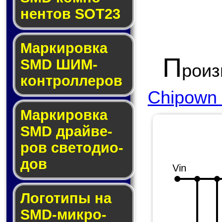
нен­тов SOT23
Маркировка
П
SMD ШИМ-
рои
кон­трол­ле­ров
Chipown M
Маркировка
SMD драй­ве­
ров све­то­ди­о­
дов
Vin
Логотипы на
SMD-мик­ро­