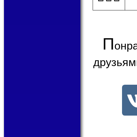
П
онр
друзьям