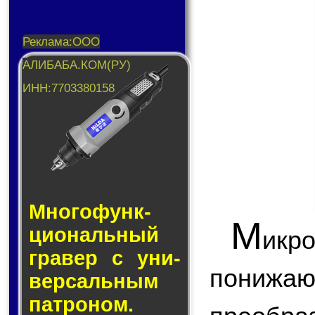
Много­функ­
М
цио­наль­ный
икр
гра­вер с уни­
пони
вер­саль­ным
пат­ро­ном.