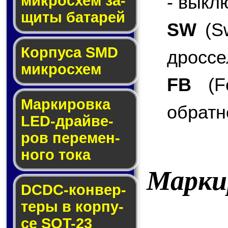
- выкл
мик­ро­схем за­
щи­ты ба­та­рей
SW
(Sw
Корпуса SMD
дроссе
мик­ро­схем
FB
(Fe
Маркировка
обратн
LED-драй­ве­
ров пе­ре­мен­
но­го то­ка
Марки
DCDC-кон­вер­
те­ры в кор­пу­
се SOT-23