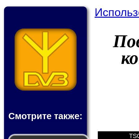
Использ
По
к
Смотрите также:
TS