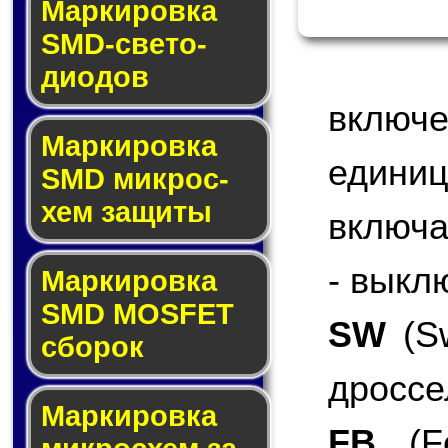
Маркировка
SMD-све­то­
дио­дов
включ
Мар­ки­ров­ка
едини
SMD мик­рос­
хем защиты
включа
- выкл
Мар­ки­ров­ка
SMD MOSFET
SW
(Sw
сбо­рок
дроссе
Мар­ки­ров­ка
FB
(Fe