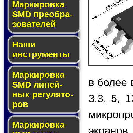
2.8±0.3mm
Мар­ки­ров­ка
SMD пре­об­ра­
зо­ва­те­лей
Наши
2 x 0.95mm
инструменты
Маркировка
в более
SMD ли­ней­
ных ре­гу­ля­то­
3.3, 5, 
ров
микропр
Маркировка
экранов,