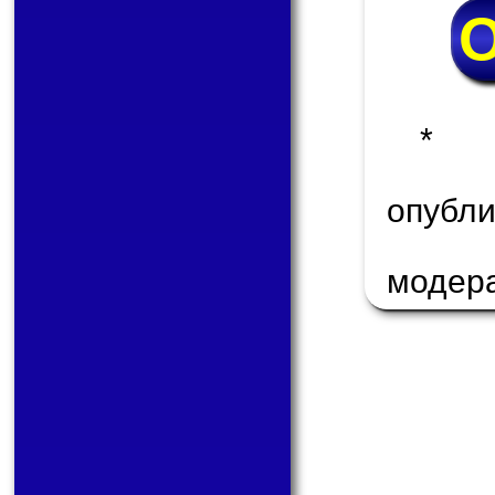
* 
опуб
модер