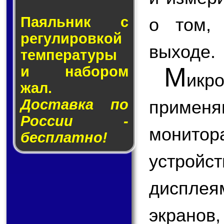
Паяльник с
о том,
ре­гу­ли­ров­кой
выходе.
тем­пе­ра­ту­ры
М
и на­бо­ром
ик
жал.
Доставка по
применя
России -
монитор
бесплатно!
устройст
диспле
экранов