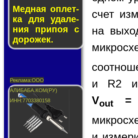
Медная оп­лет­
счет из
ка для уда­ле­
на вых
ния при­поя с
до­ро­жек.
микросх
соотнош
и R2 и
V
=
out
микросх
и измер