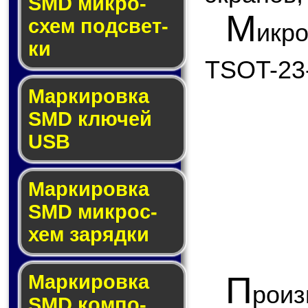
SMD мик­ро­
М
схем под­свет­
икр
ки
TSOT-23
Маркировка
SMD клю­чей
USB
Маркировка
SMD мик­рос­
хем за­ряд­ки
П
Маркировка
рои
SMD ком­по­