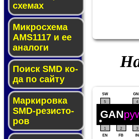
схе­мах
Микросхема
AMS1117 и ее
ана­ло­ги
На
Поиск SMD ко­
да по сай­ту
SW
GN
Маркировка
5
4
SMD-ре­зис­то­
GAN
py
ров
1
2
3
EN
FB
IN