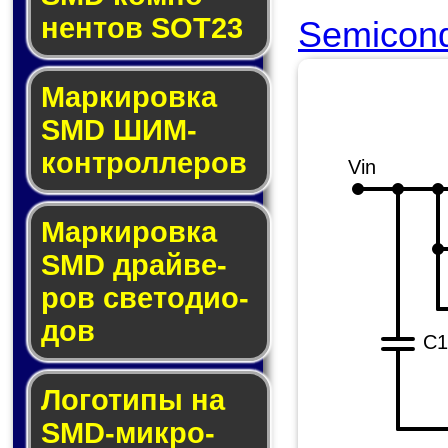
нен­тов SOT23
Semicond
Маркировка
SMD ШИМ-
кон­трол­ле­ров
Vin
Маркировка
SMD драй­ве­
ров све­то­ди­о­
дов
C1
Логотипы на
SMD-мик­ро­