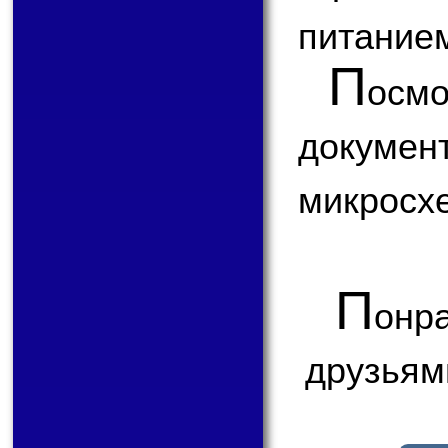
питание
П
ос
докум
микросх
П
онр
друзьям