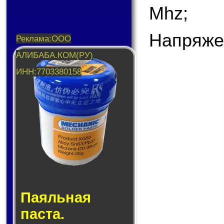
Mhz;
Напряже
Паяльная
паста.