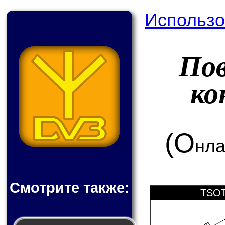
Использо
По
ко
(О
нла
Смотрите также:
TSOT