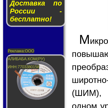
Доставка по
России -
бесплатно!
М
икр
повы
преобр
широтн
(ШИМ),
одном у