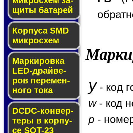
мик­ро­схем за­
щи­ты ба­та­рей
обратн
Корпуса SMD
мик­ро­схем
Марки
Маркировка
LED-драй­ве­
ров пе­ре­мен­
y
- код г
но­го то­ка
w
- код 
DCDC-кон­вер­
p
- номер
те­ры в кор­пу­
се SOT-23