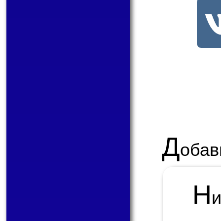
Д
обав
Н