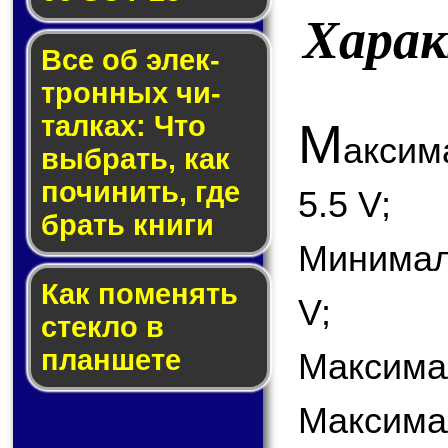
Хара
Все об элек­
трон­ных чи­
тал­ках: Что
М
акси
выб­рать, как
по­чи­нить, где
5.5 V;
брать кни­ги
Минимал
Как по­ме­нять
V;
стек­ло в
планшете
Максимал
Максима