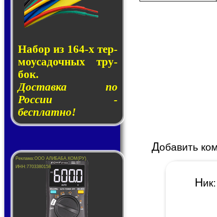
Набор из 164-х тер­
мо­у­са­доч­ных тру­
бок.
Доставка по
России -
бесплатно!
Д
обавить ко
Н
и