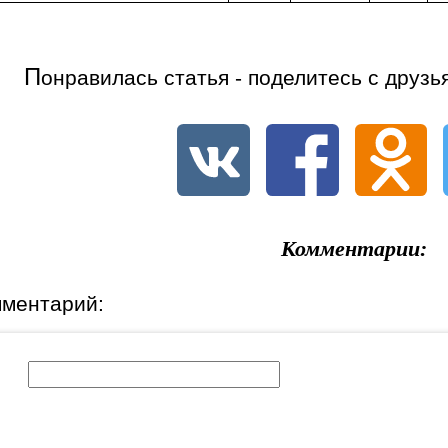
П
онравилась статья - поделитесь с друзь
Комментарии:
мментарий:
к: