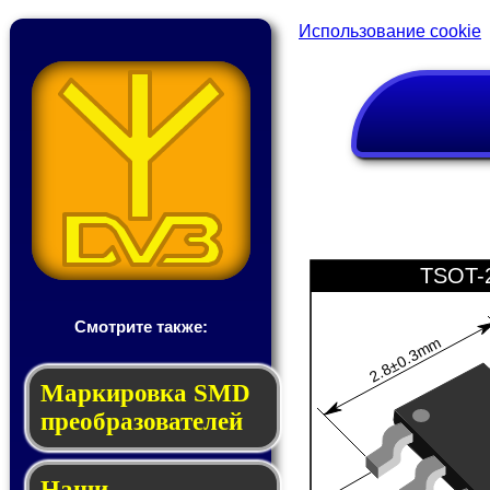
Использование cookie
TSOT-
Смотрите также:
2.8±0.3mm
Мар­ки­ров­ка SMD
пре­об­ра­зо­ва­те­лей
Наши