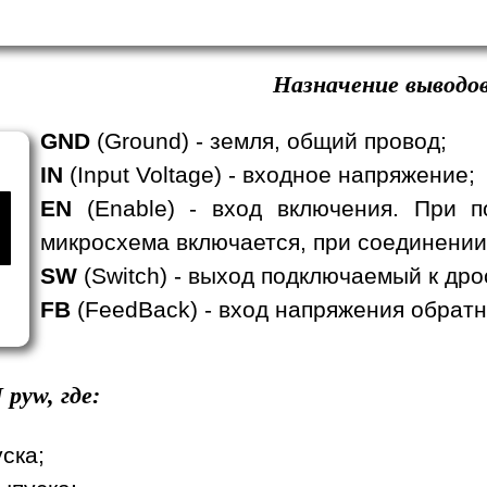
Назначение выводов
GND
(Ground) - земля, общий провод;
IN
(Input Voltage) - входное напряжение;
EN
(Enable) - вход включения. При п
микросхема включается, при соединении
SW
(Switch) - выход подключаемый к дро
FB
(FeedBack) - вход напряжения обратн
N
pyw, где:
уска;