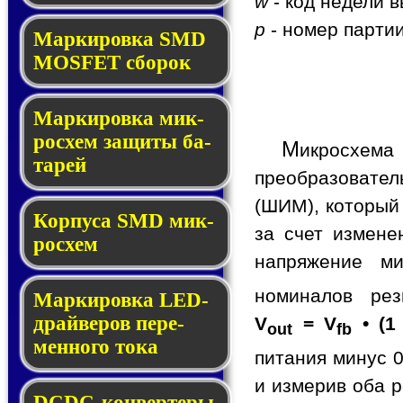
w
- код недели в
p
- номер партии
Мар­ки­ров­ка SMD
MOSFET сбо­рок
Мар­ки­ров­ка мик­
ро­схем за­щи­ты ба­
М
икросхем
та­рей
преобразовате
(ШИМ), который
Корпуса SMD мик­
за счет измене
ро­схем
напряжение ми
номиналов ре
Маркировка LED-
драй­ве­ров пе­ре­
V
= V
• (1
out
fb
мен­но­го то­ка
питания минус 0
и измерив оба р
DCDC-кон­вер­те­ры