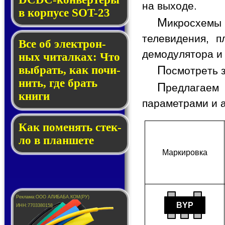
на выходе.
в кор­пу­се SOT-23
М
икросхемы
телевидения, п
Все об элек­трон­
демодулятора и
ных чи­тал­ках: Что
П
выб­рать, как по­чи­
осмотреть 
нить, где брать
П
редлагаем 
кни­ги
параметрами и 
Как по­ме­нять стек­
ло в планшете
Мар­ки­ров­ка
BYP