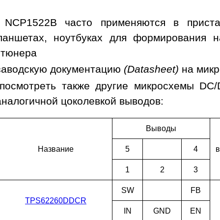
 NCP1522B часто применяются в приста
ланшетах, ноутбуках для формирования н
 тюнера
заводскую документацию
(Datasheet)
на мик
посмотреть также другие микросхемы DC
аналогичной цоколевкой выводов:
Выводы
Наз­ва­ние
5
4
в
1
2
3
SW
FB
TPS62260DDCR
IN
GND
EN