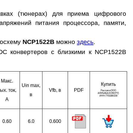
вках (тюнерах) для приема цифрового
апряжений питания процессора, памяти,
росхему
NCP1522B
можно
здесь
.
/DC конвертеров с близкими к NCP1522B
Макс.
Ку­пить
Uin max,
ых. ток,
Vfb, в
PDF
в
A
0.60
6.0
0.600