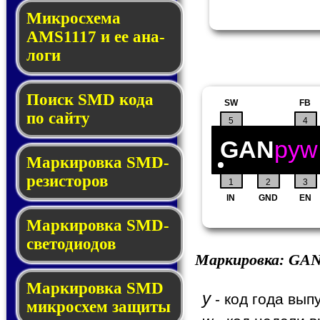
Микросхема
AMS1117 и ее ана­
ло­ги
Поиск SMD ко­да
SW
FB
по сай­ту
5
4
GAN
pyw
Маркировка SMD-
ре­зис­то­ров
1
2
3
IN
GND
EN
Маркировка SMD-
све­то­дио­дов
Маркировка:
GA
Мар­ки­ров­ка SMD
y
- код года вып
мик­рос­хем защиты