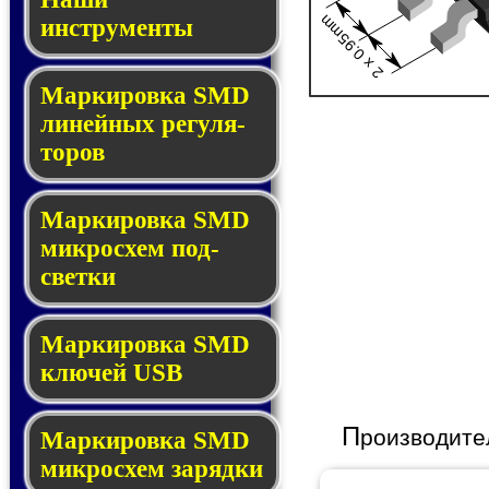
2 x 0.95mm
инструменты
Маркировка SMD
ли­ней­ных ре­гу­ля­
то­ров
Маркировка SMD
мик­ро­схем под­
свет­ки
Маркировка SMD
клю­чей USB
П
роизводите
Маркировка SMD
мик­рос­хем за­ряд­ки