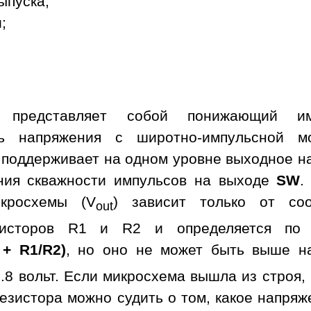
ыпуска;
;
а представляет собой понижающий им
ль напряжения с широтно-импульсной м
 поддерживает на одном уровне выходное н
ния скважности импульсов на выходе
SW
.
кросхемы (V
) зависит только от со
out
зисторов R1 и R2 и определяется по 
 + R1/R2)
, но оно не может быть выше н
.8 вольт. Если микросхема вышла из строя,
езистора можно судить о том, какое напря