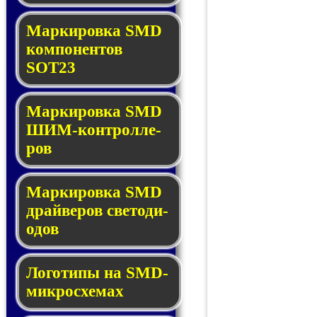
Маркировка SMD
ком­по­нен­тов
SOT23
Маркировка SMD
ШИМ-кон­трол­ле­
ров
Маркировка SMD
драй­ве­ров све­то­ди­
о­дов
Логотипы на SMD-
мик­ро­схе­мах