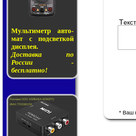
Т
екс
Муль­ти­метр ав­то­
мат с под­свет­кой
дис­плея.
Доставка по
России -
бесплатно!
* Ваш