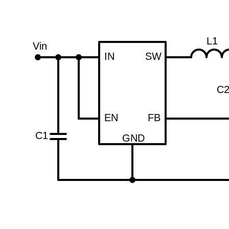
L1
Vin
IN
SW
C
EN
FB
C1
GND