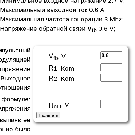
Минимальное входное напряжение 2.7 V;
Максимальный выходной ток 0.6 A;
Максимальная частота генерации 3 Mhz;
Напряжение обратной связи
V
0.6 V;
fb
пульсный
V
, V
fb
одуляцией
R
1, Kom
апряжение
R
 Выходное
2, Kom
отношения
формуле:
, V
U
out
апряжения
 выпаяв ее
жение было