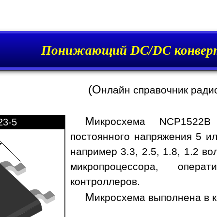
Понижающий DC/DC конвер
(О
нлайн справочник ради
М
икросхема NCP1522B 
23-5
постоянного напряжения 5 ил
например 3.3, 2.5, 1.8, 1.2 
микропроцессора, опера
контроллеров.
М
икросхема выполнена в к