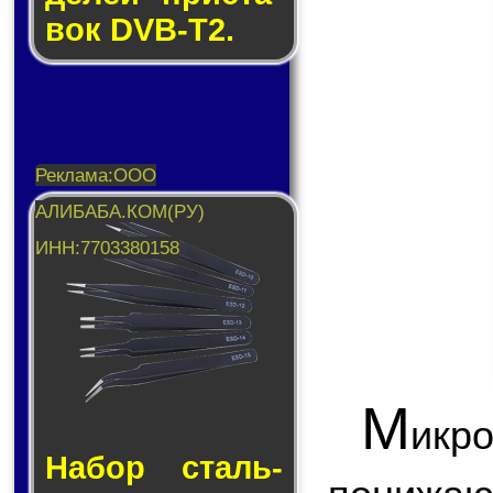
вок DVB-T2.
М
икр
Набор сталь­