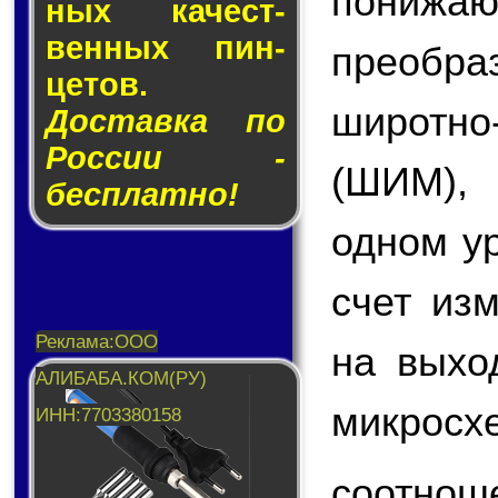
пони
ных ка­чест­
вен­ных пин­
преобр
це­тов.
широтн
Доставка по
России -
(ШИМ),
бесплатно!
одном у
счет из
на вых
микросх
соотнош