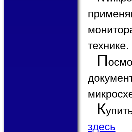
приме
монитор
технике.
П
ос
докум
микросх
К
упит
здесь