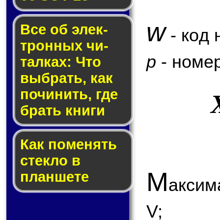
w
Все об элек­
- код 
трон­ных чи­
p
- номер
тал­ках: Что
выб­рать, как
по­чи­нить, где
брать кни­ги
Как по­ме­нять
стек­ло в
М
планшете
аксим
V;