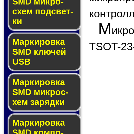
SMD мик­ро­
схем под­свет­
контролл
ки
М
икр
Маркировка
TSOT-23
SMD клю­чей
USB
Маркировка
SMD мик­рос­
хем за­ряд­ки
Маркировка
SMD ком­по­