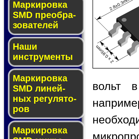
2.8±0.3mm
Мар­ки­ров­ка
SMD пре­об­ра­
зо­ва­те­лей
Наши
2 x 0.95mm
инструменты
Маркировка
вольт в
SMD ли­ней­
ных ре­гу­ля­то­
напри
ров
необход
Маркировка
микро