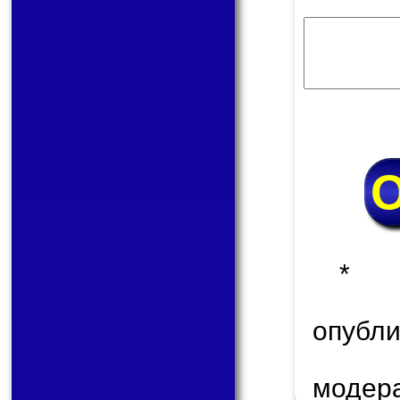
* 
опуб
модер