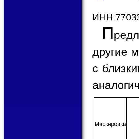
ИНН:7703
П
ред
другие 
с близк
аналогич
Мар­ки­ров­ка