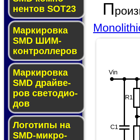
П
нен­тов SOT23
рои
Monolith
Маркировка
SMD ШИМ-
кон­трол­ле­ров
Маркировка
Vin
SMD драй­ве­
ров све­то­ди­о­
R1
дов
Логотипы на
C1
SMD-мик­ро­