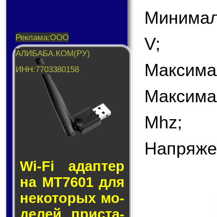
Минимал
V;
Максима
Максима
Mhz;
Напряже
Wi-Fi адап­тер
на MT7601 для
не­ко­то­рых мо­
де­лей прис­та­