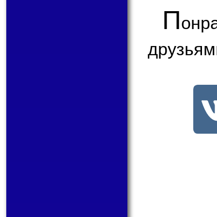
П
онр
друзьям