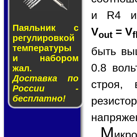
и R4 и
Паяльник с
V
= V
out
f
ре­гу­ли­ров­кой
тем­пе­ра­ту­ры
быть вы
и на­бо­ром
0.8 вол
жал.
Доставка по
строя,
России -
бесплатно!
резисто
напряже
М
ик