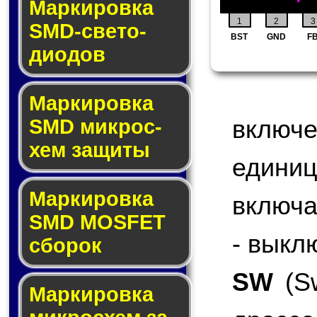
Маркировка
1
2
3
SMD-све­то­
BST
GND
F
дио­дов
Мар­ки­ров­ка
включ
SMD мик­рос­
хем защиты
едини
Мар­ки­ров­ка
включа
SMD MOSFET
- выкл
сбо­рок
SW
(Sw
Мар­ки­ров­ка