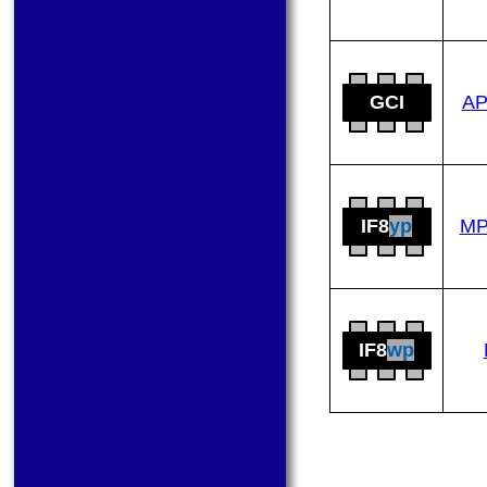
GCI
AP
IF8
yp
MP
IF8
wp