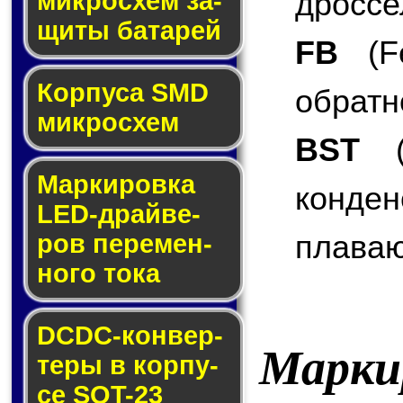
дроссе
мик­ро­схем за­
щи­ты ба­та­рей
FB
(Fe
Корпуса SMD
обратн
мик­ро­схем
BST
(B
Маркировка
конде
LED-драй­ве­
плаваю
ров пе­ре­мен­
но­го то­ка
DCDC-кон­вер­
Марки
те­ры в кор­пу­
се SOT-23