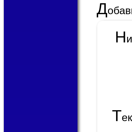
Д
обав
Н
Т
е