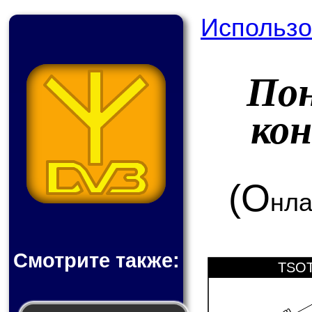
Использо
По
ко
(О
нла
Смотрите также:
TSOT