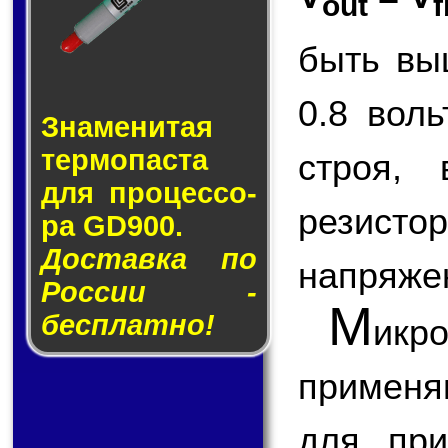
out
f
быть вы
0.8 вол
Знаменитая
тер­мо­пас­та
строя,
для про­цес­со­
резисто
ра GD900.
Доставка по
напряже
России -
М
бесплатно!
ик
применя
для при