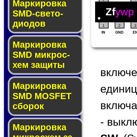
Маркировка
Zf
ywp
SMD-све­то­
дио­дов
1
2
3
IN
GND
E
Мар­ки­ров­ка
SMD мик­рос­
хем защиты
включ
Мар­ки­ров­ка
едини
SMD MOSFET
включа
сбо­рок
- выкл
Мар­ки­ров­ка