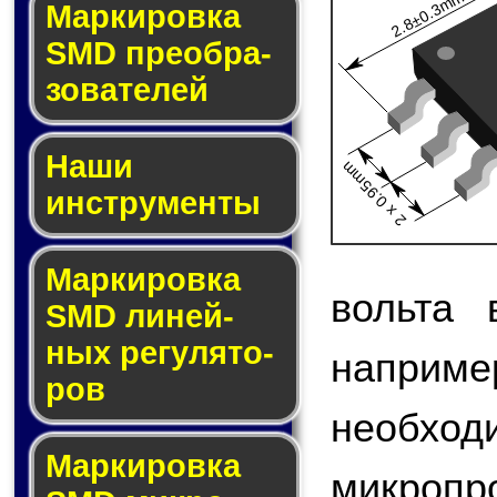
2.8±0.3mm
Мар­ки­ров­ка
SMD пре­об­ра­
зо­ва­те­лей
Наши
2 x 0.95mm
инструменты
Маркировка
вольта 
SMD ли­ней­
ных ре­гу­ля­то­
наприме
ров
необход
Маркировка
микроп