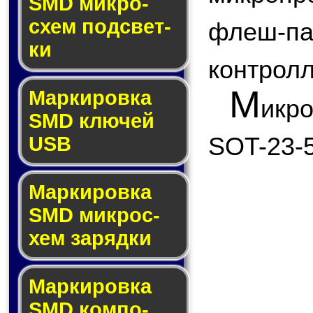
SMD мик­ро­
схем под­свет­
флеш
ки
контролл
М
Маркировка
икр
SMD клю­чей
SOT-23-5
USB
Маркировка
SMD мик­рос­
хем за­ряд­ки
Маркировка
SMD ком­по­