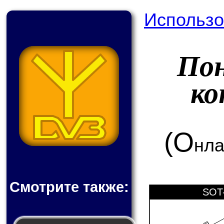
Использо
По
ко
(О
нла
Смотрите также:
SOT-