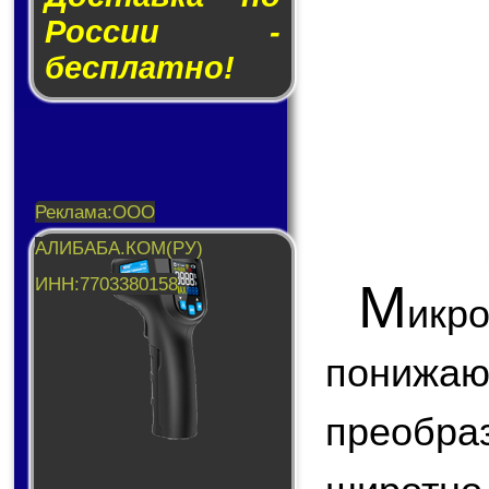
России -
бесплатно!
М
икр
пони
преобр