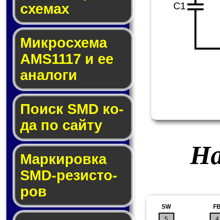
C1
схе­мах
Микросхема
AMS1117 и ее
ана­ло­ги
Поиск SMD ко­
да по сай­ту
На
Маркировка
SMD-ре­зис­то­
ров
SW
F
5
4