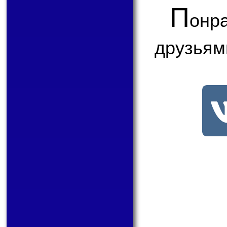
П
онр
друзьям