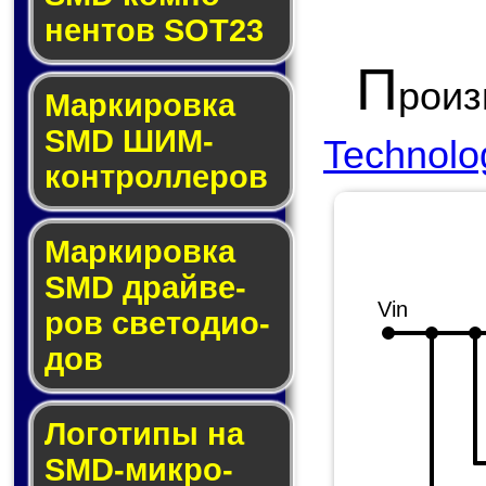
нен­тов SOT23
П
роиз
Маркировка
SMD ШИМ-
Technolo
кон­трол­ле­ров
Маркировка
SMD драй­ве­
Vin
ров све­то­ди­о­
дов
Логотипы на
SMD-мик­ро­