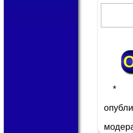
* 
опуб
модер