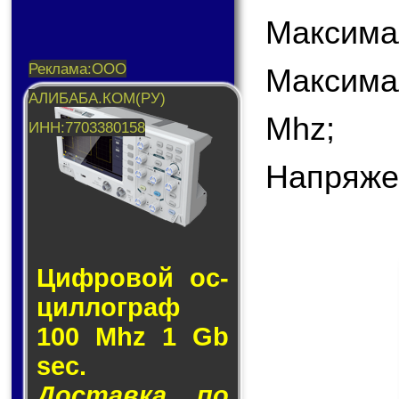
Максимал
Максима
Mhz;
Напряже
Циф­ро­вой ос­
цил­лог­раф
100 Mhz 1 Gb
sec.
Доставка по