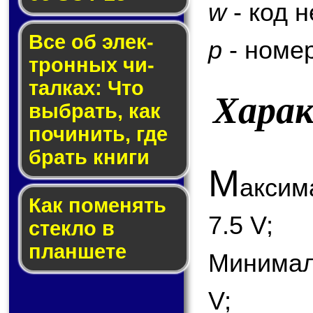
w
- код 
Все об элек­
p
- номер
трон­ных чи­
тал­ках: Что
Хара
выб­рать, как
по­чи­нить, где
брать кни­ги
М
акси
Как по­ме­нять
7.5 V;
стек­ло в
планшете
Минимал
V;