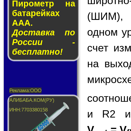
широтн
Пирометр на
ба­та­рей­ках
(ШИМ),
AAA.
одном у
Доставка по
России -
счет из
бесплатно!
на вых
микросх
соотнош
и R2 и
V
= V