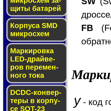
SW
(Sw
мик­ро­схем за­
щи­ты ба­та­рей
дроссе
Корпуса SMD
FB
(Fe
мик­ро­схем
обратн
Маркировка
LED-драй­ве­
ров пе­ре­мен­
Марки
но­го то­ка
DCDC-кон­вер­
y
те­ры в кор­пу­
- код г
се SOT-23