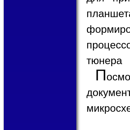
планш
формир
процесс
тюнера
П
ос
докум
микросх