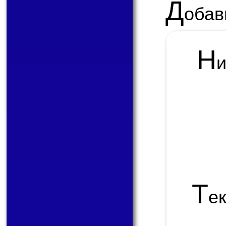
Д
обав
Н
Т
е