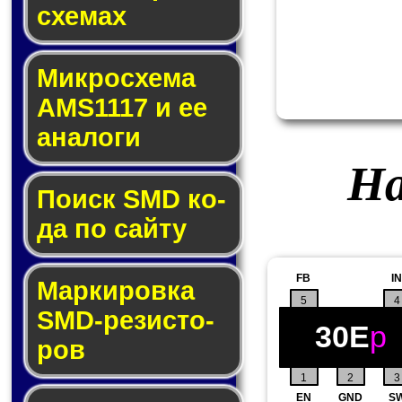
схе­мах
Микросхема
AMS1117 и ее
ана­ло­ги
На
Поиск SMD ко­
да по сай­ту
FB
IN
Маркировка
5
4
SMD-ре­зис­то­
30E
p
ров
1
2
3
EN
GND
S