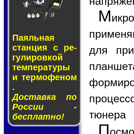
напряже
М
ик
применя
Паяльная
стан­ция с ре­
для при
гу­ли­ров­кой
планш
тем­пе­ра­ту­ры
и тер­мо­фе­ном
формир
.
Доставка по
процесс
России -
тюнера
бесплатно!
П
ос