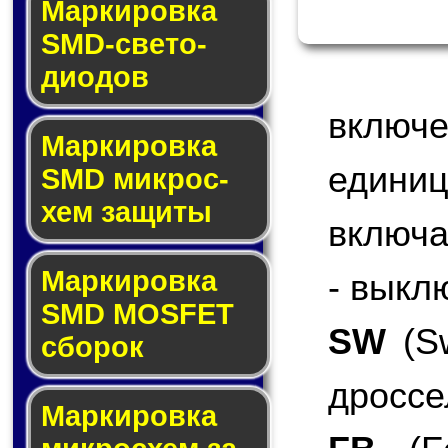
Маркировка
SMD-све­то­
дио­дов
включ
Мар­ки­ров­ка
едини
SMD мик­рос­
хем защиты
включа
Мар­ки­ров­ка
- выкл
SMD MOSFET
SW
(Sw
сбо­рок
дроссе
Мар­ки­ров­ка