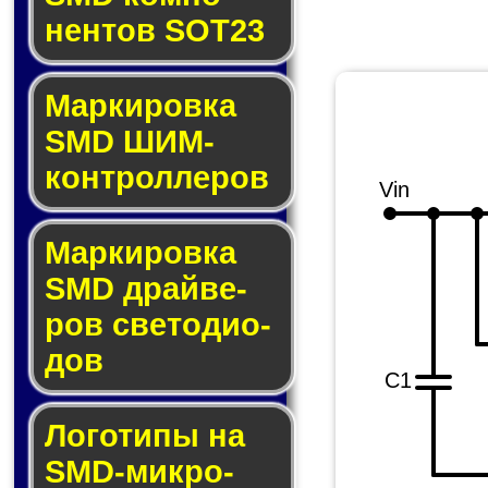
нен­тов SOT23
Маркировка
SMD ШИМ-
кон­трол­ле­ров
Vin
Маркировка
SMD драй­ве­
ров све­то­ди­о­
дов
C1
Логотипы на
SMD-мик­ро­