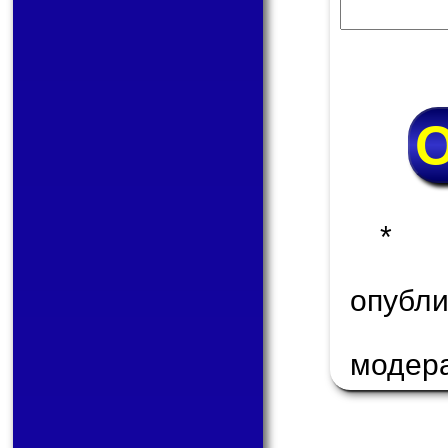
* 
опуб
модер