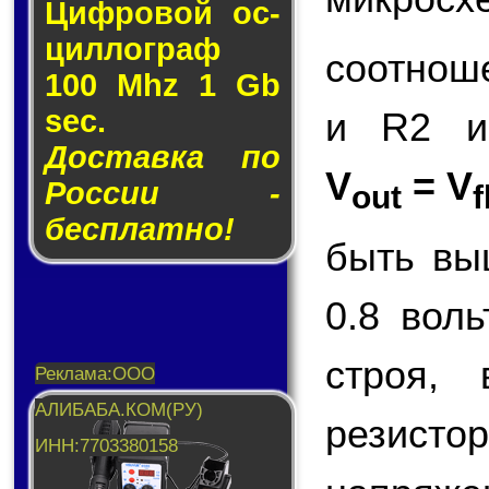
Циф­ро­вой ос­
цил­лог­раф
соотнош
100 Mhz 1 Gb
sec.
и R2 и
Доставка по
V
= V
России -
out
f
бесплатно!
быть вы
0.8 вол
строя,
резисто