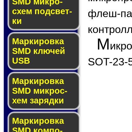
SMD мик­ро­
схем под­свет­
флеш
ки
контролл
М
Маркировка
икр
SMD клю­чей
SOT-23-5
USB
Маркировка
SMD мик­рос­
хем за­ряд­ки
Маркировка
SMD ком­по­