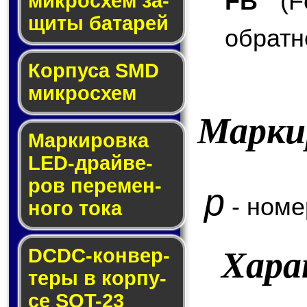
FB
(Fe
мик­ро­схем за­
щи­ты ба­та­рей
обратн
Корпуса SMD
мик­ро­схем
Марки
Маркировка
LED-драй­ве­
ров пе­ре­мен­
p
- номе
но­го то­ка
DCDC-кон­вер­
Хара
те­ры в кор­пу­
се SOT-23