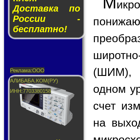
М
икр
Доставка по
России -
пони
бесплатно!
преобр
широтн
(ШИМ),
одном у
счет из
на вых
микросх