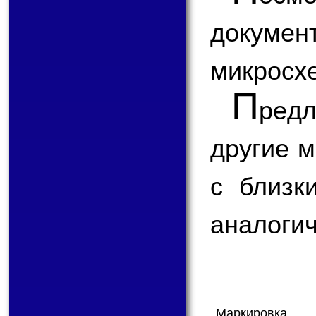
докум
микросх
П
ред
другие 
с близк
аналогич
Мар­ки­ров­ка