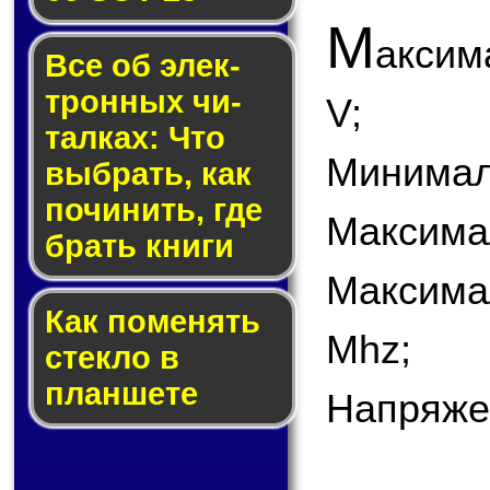
М
аксим
Все об элек­
трон­ных чи­
V;
тал­ках: Что
Минимал
выб­рать, как
по­чи­нить, где
Максимал
брать кни­ги
Максима
Как по­ме­нять
Mhz;
стек­ло в
планшете
Напряже