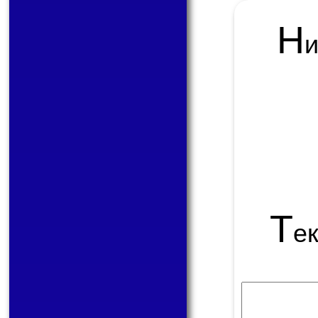
Н
Т
е