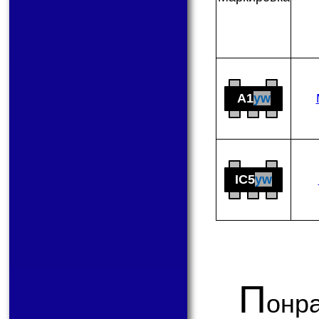
A1
yw
IC5
yw
П
онр