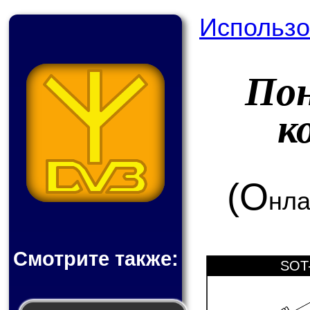
Использо
По
к
(О
нла
Смотрите также:
SOT-