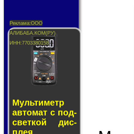
Муль­ти­метр
ав­то­мат с под­
свет­кой дис­
плея.