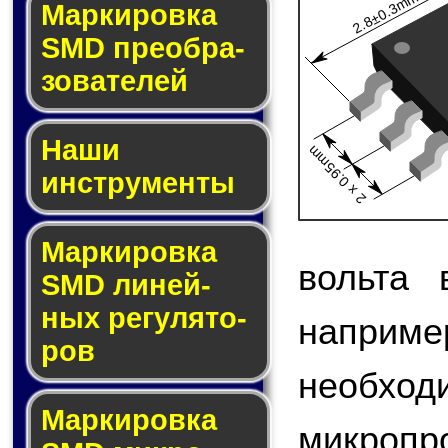
2.8±0.3mm
Мар­ки­ров­ка
SMD пре­об­ра­
зо­ва­те­лей
Наши
2 x 0.95mm
инструменты
Маркировка
вольта 
SMD ли­ней­
ных ре­гу­ля­то­
наприме
ров
необход
Маркировка
микроп