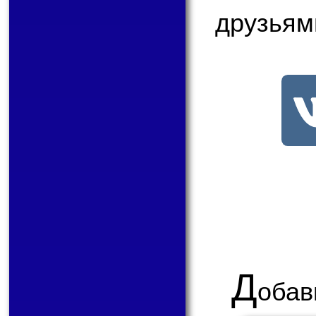
друзьям
Д
обав