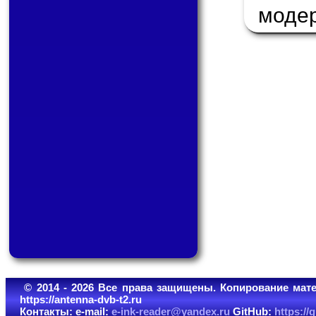
моде
© 2014 - 2026 Все права защищены. Копирование мате
https://antenna-dvb-t2.ru
Контакты: e-mail:
e-ink-reader@yandex.ru
GitHub:
https:/