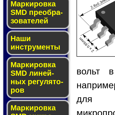
2.8±0.3mm
Мар­ки­ров­ка
SMD пре­об­ра­
зо­ва­те­лей
Наши
2 x 0.95mm
инструменты
Маркировка
вольт в
SMD ли­ней­
ных ре­гу­ля­то­
наприме
ров
для 
Маркировка
микро