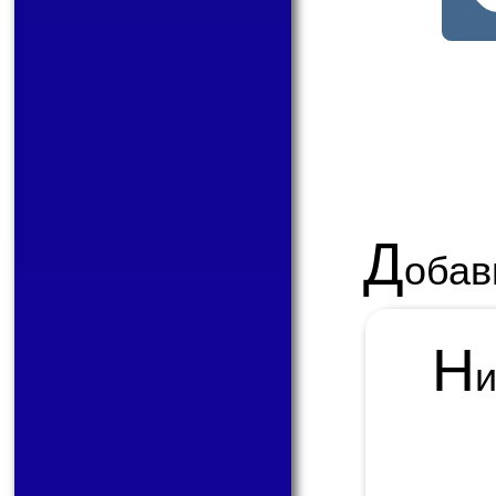
Д
обав
Н