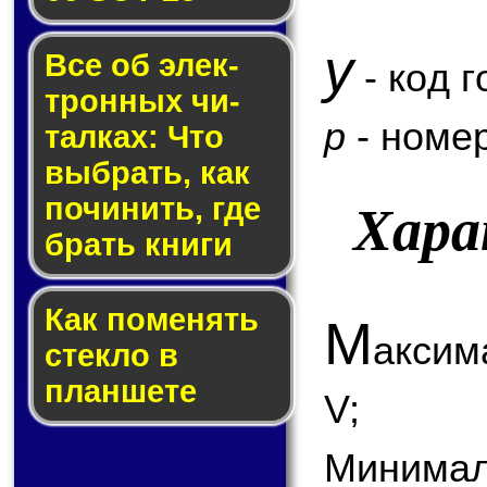
y
Все об элек­
- код г
трон­ных чи­
p
- номер
тал­ках: Что
выб­рать, как
по­чи­нить, где
Хара
брать кни­ги
Как по­ме­нять
М
аксим
стек­ло в
планшете
V;
Минимал