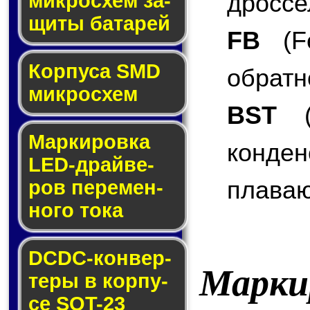
дроссе
мик­ро­схем за­
щи­ты ба­та­рей
FB
(Fe
Корпуса SMD
обратн
мик­ро­схем
BST
(B
Маркировка
конде
LED-драй­ве­
плаваю
ров пе­ре­мен­
но­го то­ка
DCDC-кон­вер­
Марки
те­ры в кор­пу­
се SOT-23