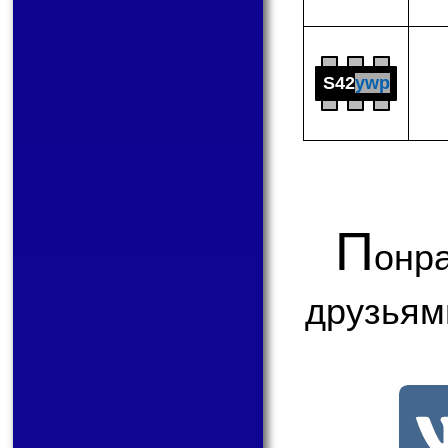
S42
ywp
П
онр
друзьям