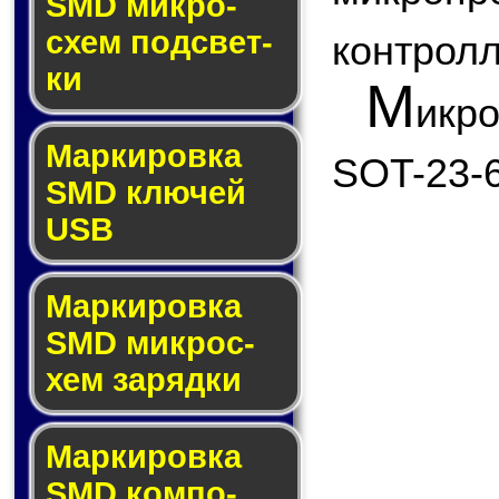
SMD мик­ро­
схем под­свет­
контролл
ки
М
икр
Маркировка
SOT-23-6
SMD клю­чей
USB
Маркировка
SMD мик­рос­
хем за­ряд­ки
Маркировка
SMD ком­по­