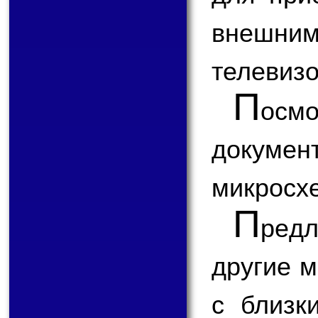
внешним
телевизо
П
ос
докум
микросх
П
ред
другие 
с близк