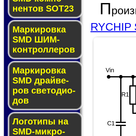
П
нен­тов SOT23
рои
RYCHIP S
Маркировка
SMD ШИМ-
кон­трол­ле­ров
Маркировка
Vin
SMD драй­ве­
ров све­то­ди­о­
R1
дов
Логотипы на
C1
SMD-мик­ро­