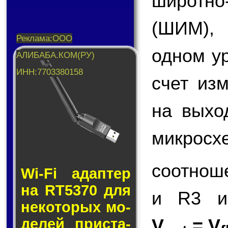
широтн
(ШИМ),
одном у
счет из
на вых
микросх
соотнош
Wi-Fi адап­тер
на RT5370 для
и R3 и
не­ко­то­рых мо­
V
= V
де­лей прис­та­