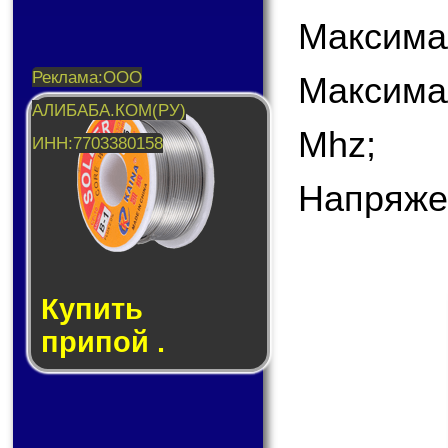
Максима
Максима
Mhz;
Напряже
Купить
припой .