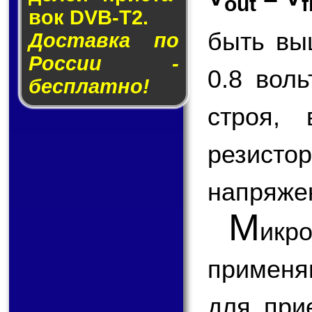
out
f
вок DVB-T2.
быть вы
Доставка по
России -
0.8 вол
бесплатно!
строя,
резисто
напряже
М
ик
применя
для при