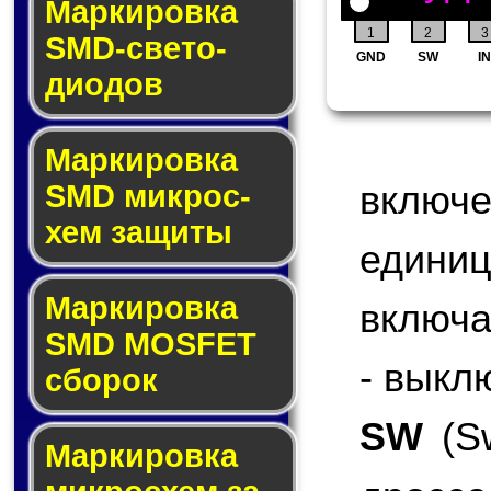
Маркировка
1
2
3
SMD-све­то­
GND
SW
IN
дио­дов
Мар­ки­ров­ка
включ
SMD мик­рос­
хем защиты
едини
Мар­ки­ров­ка
включа
SMD MOSFET
- выкл
сбо­рок
SW
(Sw
Мар­ки­ров­ка