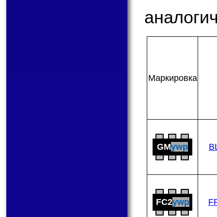
аналогич
Мар­ки­ров­ка
GM
ywp
B
FC2
ywp
F