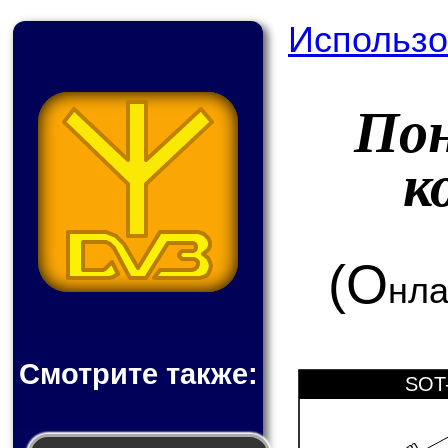
Использо
По
к
(О
нла
Смотрите также:
SOT-