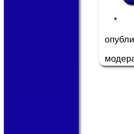
* 
опуб
модер