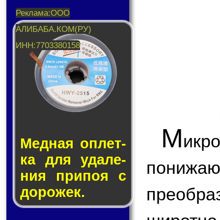
М
икр
Медная оп­лет­
ка для уда­ле­
пони
ния при­поя с
преобр
до­ро­жек.