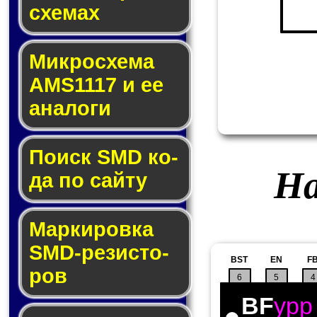
схе­мах
Микросхема
AMS1117 и ее
ана­ло­ги
Поиск SMD ко­
На
да по сай­ту
Маркировка
SMD-ре­зис­то­
BST
EN
F
ров
6
5
4
BF
ypp