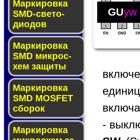
Маркировка
GU
yw
SMD-све­то­
дио­дов
1
2
3
EN
GND
S
Мар­ки­ров­ка
SMD мик­рос­
хем защиты
включ
Мар­ки­ров­ка
едини
SMD MOSFET
включа
сбо­рок
- выкл
Мар­ки­ров­ка