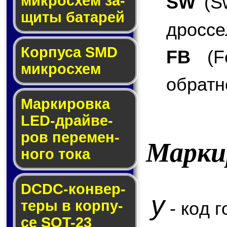
SW
(Sw
мик­ро­схем за­
щи­ты ба­та­рей
дроссе
Корпуса SMD
FB
(Fe
мик­ро­схем
обратн
Маркировка
LED-драй­ве­
ров пе­ре­мен­
Марки
но­го то­ка
DCDC-кон­вер­
y
те­ры в кор­пу­
- код г
се SOT-23