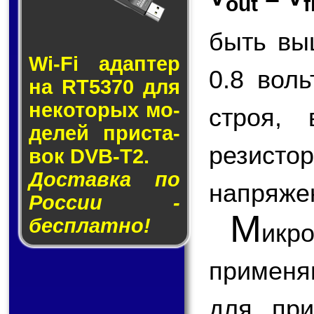
out
f
быть вы
Wi-Fi адап­тер
0.8 вол
на RT5370 для
не­ко­то­рых мо­
строя,
де­лей прис­та­
резисто
вок DVB-T2.
Доставка по
напряже
России -
М
бесплатно!
икр
применя
для при