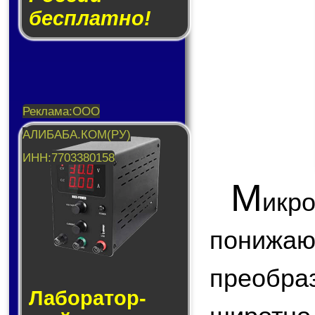
бесплатно!
М
икр
пони
преобр
Лаборатор­