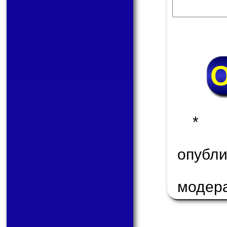
* 
опуб
модер