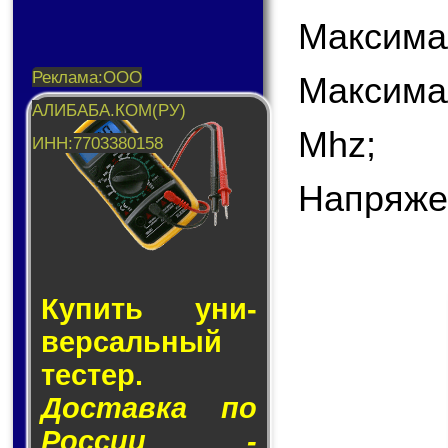
Максимал
Максима
Mhz;
Напряже
Купить уни­
вер­саль­ный
тес­тер.
Доставка по
России -