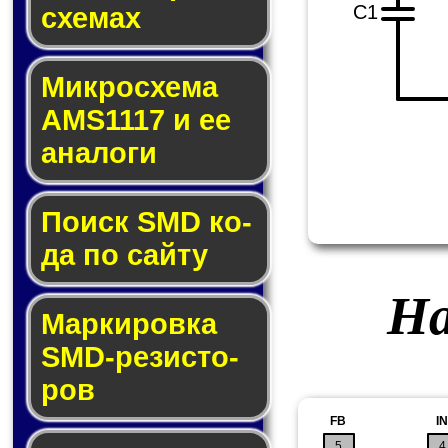
C1
схе­мах
Микросхема
AMS1117 и ее
ана­ло­ги
Поиск SMD ко­
да по сай­ту
На
Маркировка
SMD-ре­зис­то­
ров
FB
IN
5
4