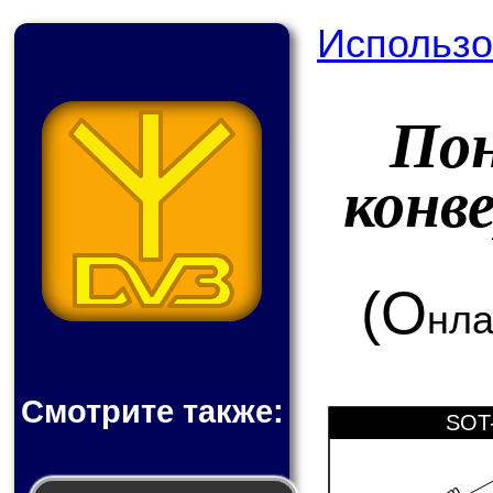
Использо
По
конв
(О
нла
Смотрите также:
SOT-