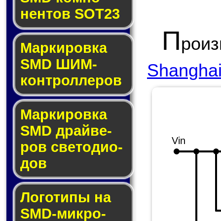
нен­тов SOT23
П
рои
Маркировка
SMD ШИМ-
Shanghai 
кон­трол­ле­ров
Маркировка
SMD драй­ве­
Vin
ров све­то­ди­о­
дов
Логотипы на
SMD-мик­ро­