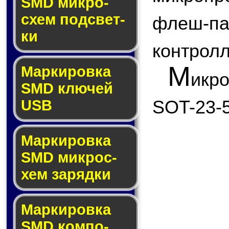
SMD мик­ро­
схем под­свет­
флеш
ки
контролл
М
Маркировка
икр
SMD клю­чей
SOT-23-5
USB
Маркировка
SMD мик­рос­
хем за­ряд­ки
Маркировка
SMD ком­по­