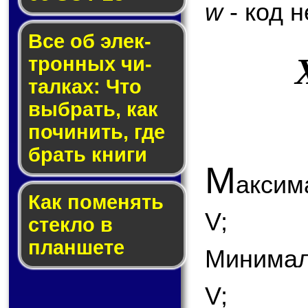
w
- код 
Все об элек­
трон­ных чи­
тал­ках: Что
выб­рать, как
по­чи­нить, где
брать кни­ги
М
аксим
Как по­ме­нять
V;
стек­ло в
планшете
Минимал
V;