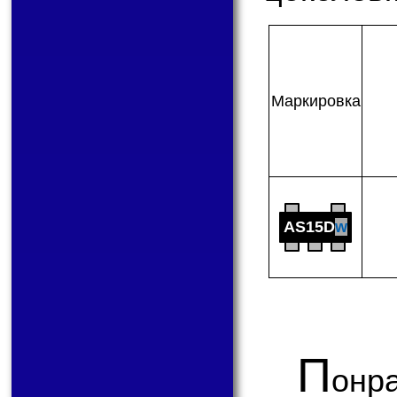
Мар­ки­ров­ка
AS15D
w
П
онр