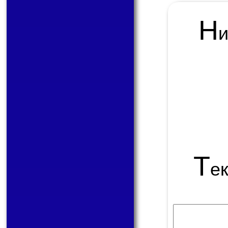
Н
Т
е