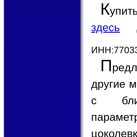
К
упит
здесь
ИНН:7703
П
ред
другие 
с бли
парам
цоколевк