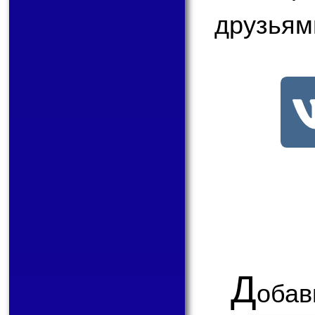
друзьям
Д
обав