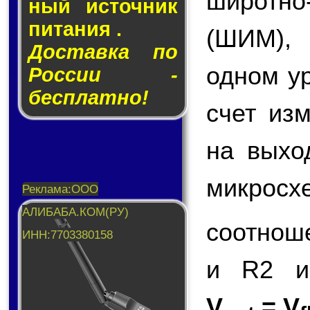
широтн
ный ис­точ­ник
пи­та­ния .
(ШИМ),
Доставка по
одном у
России -
бесплатно!
счет из
на вых
микросх
соотнош
и R2 и
V
= V