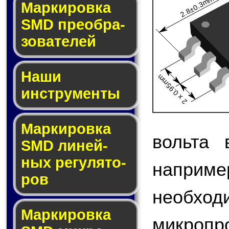
2.8±0.3mm
Мар­ки­ров­ка
SMD пре­об­ра­
зо­ва­те­лей
Наши
2 x 0.95mm
инструменты
Маркировка
вольта 
SMD ли­ней­
ных ре­гу­ля­то­
наприме
ров
необход
Маркировка
микроп