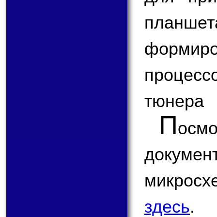
планш
формир
процесс
тюнера
П
ос
докум
микро
здесь
.