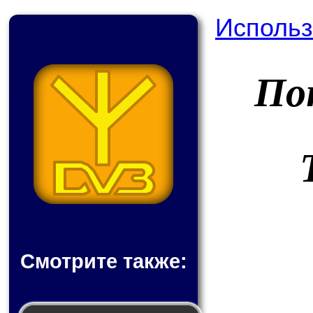
Использ
По
Смотрите также: