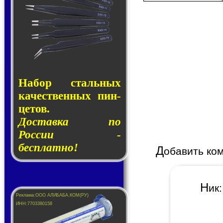
Набор сталь­ных
ка­чест­вен­ных пин­
це­тов.
Доставка по
России -
бесплатно!
Д
обавить ко
Н
и