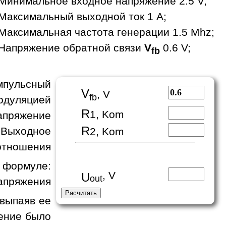
Минимальное входное напряжение 2.5 V;
Максимальный выходной ток 1 A;
Максимальная частота генерации 1.5 Mhz;
Напряжение обратной связи
V
0.6 V;
fb
пульсный
V
, V
fb
одуляцией
R
1, Kom
апряжение
R
 Выходное
2, Kom
отношения
формуле:
, V
U
out
апряжения
 выпаяв ее
жение было