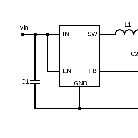
L1
Vin
IN
SW
C
EN
FB
C1
GND