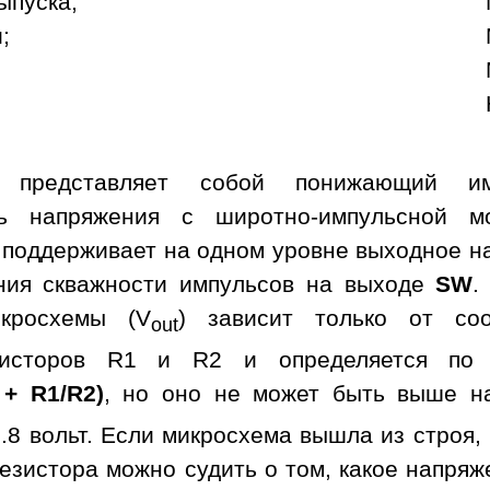
ыпуска;
;
а представляет собой понижающий им
ль напряжения с широтно-импульсной м
 поддерживает на одном уровне выходное н
ния скважности импульсов на выходе
SW
.
кросхемы (V
) зависит только от со
out
зисторов R1 и R2 и определяется по 
 + R1/R2)
, но оно не может быть выше н
.8 вольт. Если микросхема вышла из строя,
езистора можно судить о том, какое напря