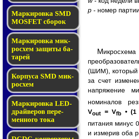
w
- код недели в
p
- номер партии
Мар­ки­ров­ка SMD
MOSFET сбо­рок
Мар­ки­ров­ка мик­
ро­схем за­щи­ты ба­
М
икросхем
та­рей
преобразовате
(ШИМ), который
Корпуса SMD мик­
за счет измене
ро­схем
напряжение ми
номиналов ре
Маркировка LED-
драй­ве­ров пе­ре­
V
= V
• (1
out
fb
мен­но­го то­ка
питания минус 0
и измерив оба р
DCDC-кон­вер­те­ры