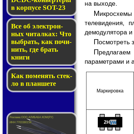
на выходе.
в кор­пу­се SOT-23
М
икросхемы
телевидения, п
Все об элек­трон­
демодулятора и
ных чи­тал­ках: Что
П
выб­рать, как по­чи­
осмотреть 
нить, где брать
П
редлагаем 
кни­ги
параметрами и 
Как по­ме­нять стек­
ло в планшете
Мар­ки­ров­ка
2H
yw