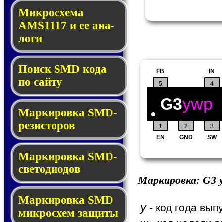
Микросхема
AMS1117 и ее ана­
ло­ги
Поиск SMD ко­да
FB
IN
по сай­ту
5
4
G3
ywp
Маркировка SMD-
ре­зис­то­ров
1
2
3
EN
GND
SW
Маркировка SMD-
све­то­дио­дов
Маркировка:
G3
y
Мар­ки­ров­ка SMD
y
- код года вып
мик­рос­хем защиты