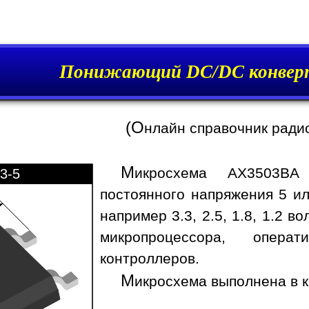
Понижающий DC/DC конвер
(О
нлайн справочник ради
М
икросхема AX3503BA 
3-5
постоянного напряжения 5 ил
например 3.3, 2.5, 1.8, 1.2 
микропроцессора, опера
контроллеров.
М
икросхема выполнена в к