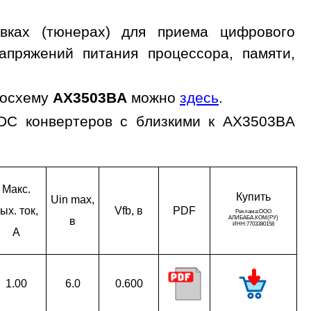
вках (тюнерах) для приема цифрового
апряжений питания процессора, памяти,
росхему
AX3503BA
можно
здесь
.
/DC конвертеров с близкими к AX3503BA
Макс.
Ку­пить
Uin max,
ых. ток,
Vfb, в
PDF
в
A
1.00
6.0
0.600