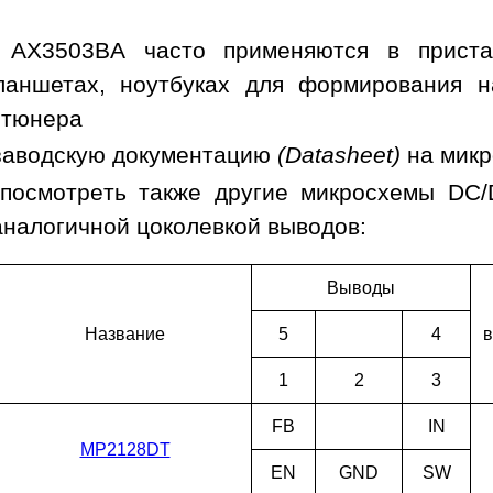
 AX3503BA часто применяются в приста
ланшетах, ноутбуках для формирования н
 тюнера
заводскую документацию
(Datasheet)
на мик
посмотреть также другие микросхемы DC
аналогичной цоколевкой выводов:
Выводы
Наз­ва­ние
5
4
в
1
2
3
FB
IN
MP2128DT
EN
GND
SW