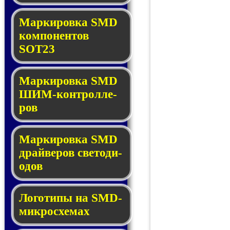
Маркировка SMD
ком­по­нен­тов
SOT23
Маркировка SMD
ШИМ-кон­трол­ле­
ров
Маркировка SMD
драй­ве­ров све­то­ди­
о­дов
Логотипы на SMD-
мик­ро­схе­мах