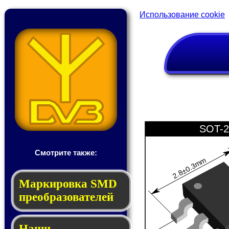
Использование cookie
SOT-2
Смотрите также:
2.8±0.3mm
Мар­ки­ров­ка SMD
пре­об­ра­зо­ва­те­лей
Наши