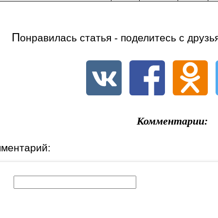
П
онравилась статья - поделитесь с друзь
Комментарии:
мментарий:
к: