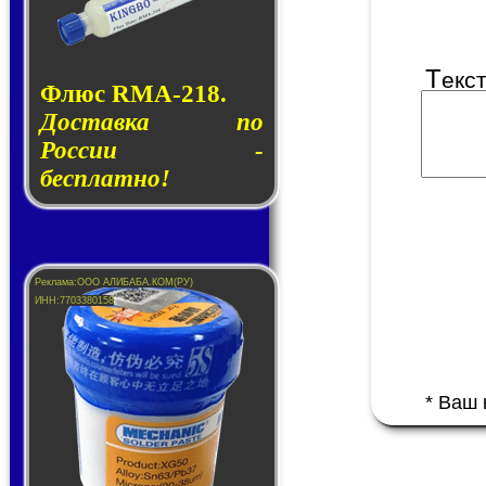
Т
екс
Флюс RMA-218.
Доставка по
России -
бесплатно!
* Ваш