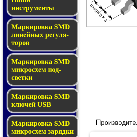
2 x 0.95mm
инструменты
Маркировка SMD
ли­ней­ных ре­гу­ля­
то­ров
Маркировка SMD
мик­ро­схем под­
свет­ки
Маркировка SMD
клю­чей USB
П
роизводите
Маркировка SMD
мик­рос­хем за­ряд­ки