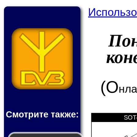
Использо
По
кон
(О
нла
Смотрите также:
SOT-