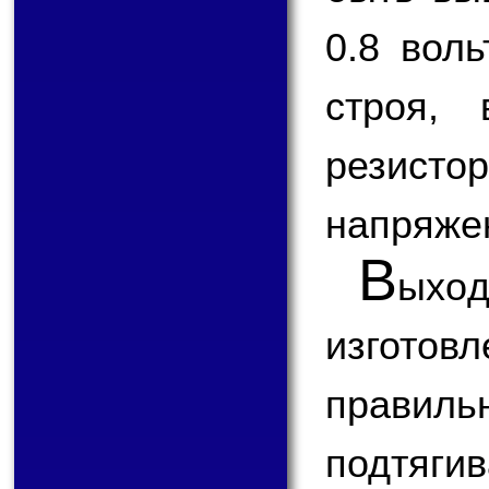
0.8 вол
строя,
резисто
напряже
В
ыхо
изготов
правил
подтяг