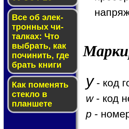
напряж
Все об элек­
трон­ных чи­
тал­ках: Что
выб­рать, как
Марки
по­чи­нить, где
брать кни­ги
y
- код г
Как по­ме­нять
стек­ло в
w
- код 
планшете
p
- номер