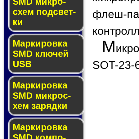
SMD мик­ро­
схем под­свет­
флеш
ки
контролл
М
Маркировка
икр
SMD клю­чей
SOT-23-6
USB
Маркировка
SMD мик­рос­
хем за­ряд­ки
Маркировка
SMD ком­по­