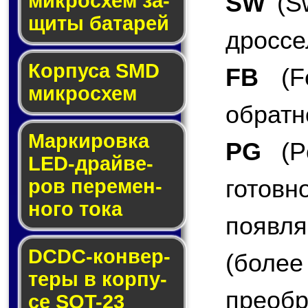
SW
(Sw
мик­ро­схем за­
щи­ты ба­та­рей
дроссе
Корпуса SMD
FB
(Fe
мик­ро­схем
обратн
Маркировка
PG
(Po
LED-драй­ве­
гото
ров пе­ре­мен­
но­го то­ка
появл
DCDC-кон­вер­
(боле
те­ры в кор­пу­
преоб
се SOT-23