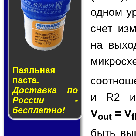
одном у
счет из
на вых
микросх
Паяльная
соотнош
паста.
Доставка по
и R2 и
России -
бесплатно!
V
= V
out
f
быть вы