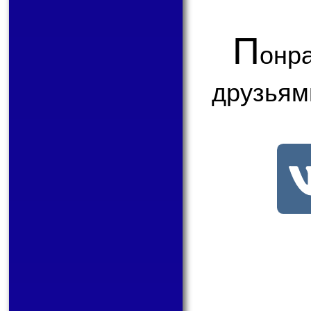
П
онр
друзьям