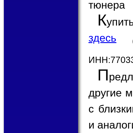
тюнера
К
упит
здесь
ИНН:7703
П
ред
другие 
с близк
и аналог