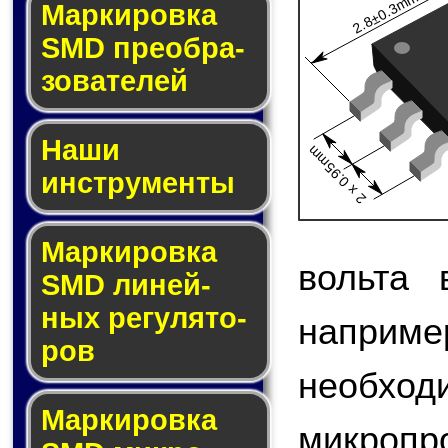
2.8±0.3mm
Мар­ки­ров­ка
SMD пре­об­ра­
зо­ва­те­лей
Наши
2 x 0.95mm
инструменты
Маркировка
вольта 
SMD ли­ней­
ных ре­гу­ля­то­
наприме
ров
необход
Маркировка
микроп