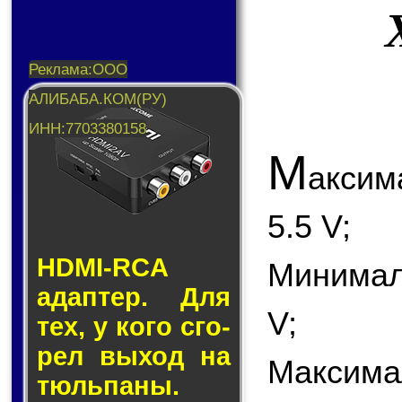
М
акси
5.5 V;
HDMI-RCA
Минимал
адап­тер. Для
V;
тех, у кого сго­
рел вы­ход на
Максимал
тюль­па­ны.