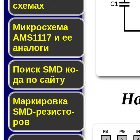
C1
схе­мах
Микросхема
AMS1117 и ее
ана­ло­ги
Поиск SMD ко­
да по сай­ту
На
Маркировка
SMD-ре­зис­то­
ров
FB
PG
IN
6
5
4