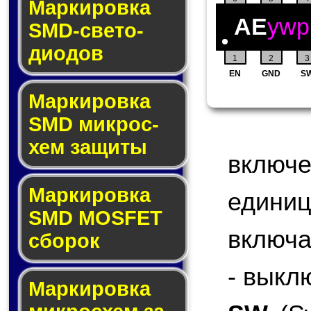
Маркировка
AE
ywp
SMD-све­то­
дио­дов
1
2
3
EN
GND
S
Мар­ки­ров­ка
SMD мик­рос­
хем защиты
включ
Мар­ки­ров­ка
едини
SMD MOSFET
включа
сбо­рок
- выкл
Мар­ки­ров­ка