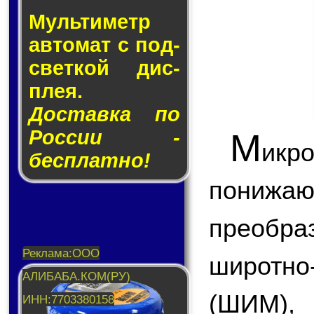
Муль­ти­метр
ав­то­мат с под­
свет­кой дис­
плея.
Доставка по
России -
М
икр
бесплатно!
пони
преобр
широтн
(ШИМ),