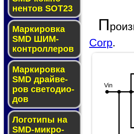
нен­тов SOT23
П
роиз
Маркировка
SMD ШИМ-
Corp
.
кон­трол­ле­ров
Маркировка
SMD драй­ве­
Vin
ров све­то­ди­о­
дов
Логотипы на
SMD-мик­ро­