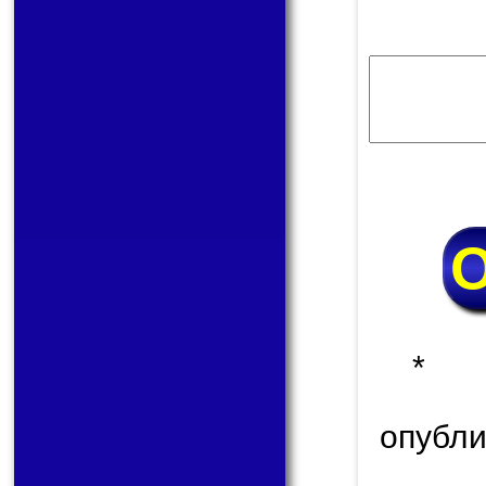
* 
опуб