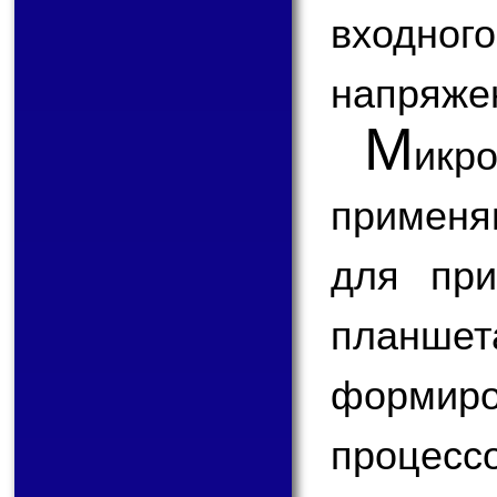
входн
напряже
М
икр
применя
для при
планш
формир
процесс