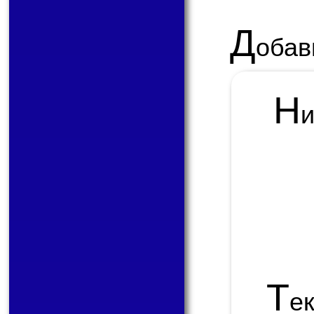
Д
обав
Н
Т
е