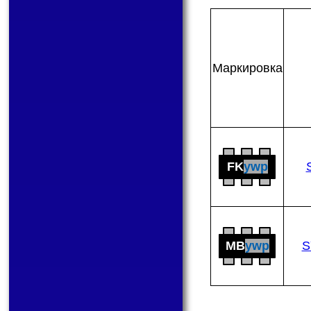
Мар­ки­ров­ка
FK
ywp
MB
ywp
S