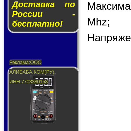
Доставка по
Максима
России -
Mhz;
бесплатно!
Напряже