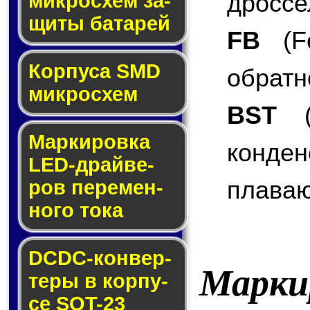
дроссе
мик­ро­схем за­
щи­ты ба­та­рей
FB
(Fe
Корпуса SMD
обратн
мик­ро­схем
BST
(B
Маркировка
конде
LED-драй­ве­
плаваю
ров пе­ре­мен­
но­го то­ка
DCDC-кон­вер­
Марки
те­ры в кор­пу­
се SOT-23