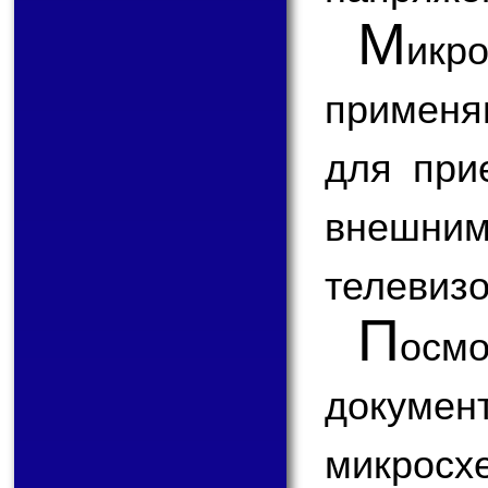
М
икр
применя
для при
внешним
телевизо
П
ос
докум
микрос