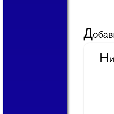
Д
обав
Н