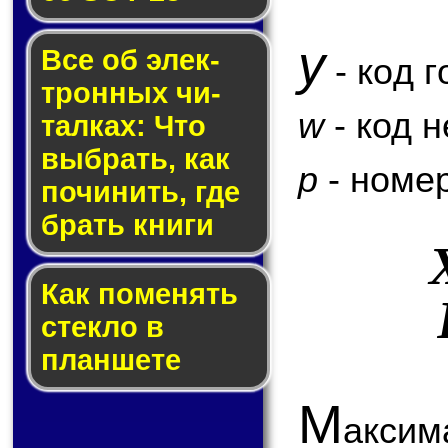
y
Все об элек­
- код г
трон­ных чи­
w
- код 
тал­ках: Что
выб­рать, как
p
- номер
по­чи­нить, где
брать кни­ги
Как по­ме­нять
стек­ло в
планшете
М
аксим