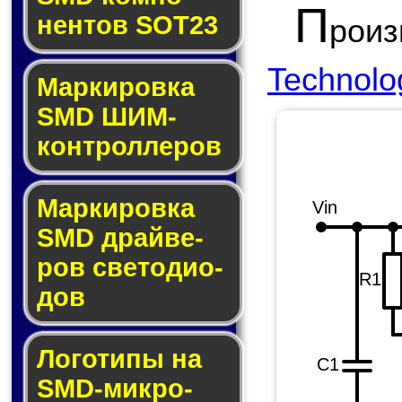
П
нен­тов SOT23
роиз
Technolo
Маркировка
SMD ШИМ-
кон­трол­ле­ров
Маркировка
Vin
SMD драй­ве­
ров све­то­ди­о­
R1
дов
Логотипы на
C1
SMD-мик­ро­