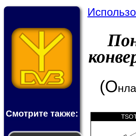
Использо
По
конв
(О
нла
Смотрите также:
TSOT