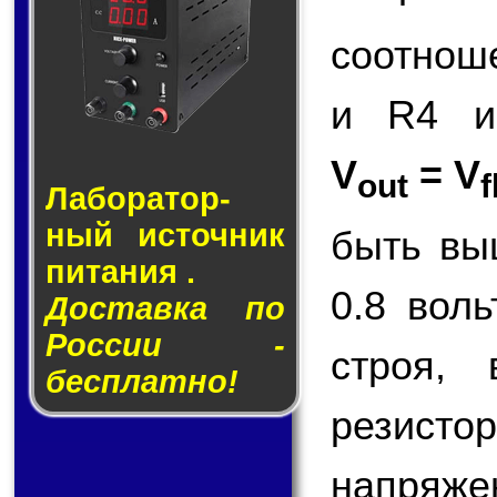
соотнош
и R4 и
V
= V
out
f
Лаборатор­
ный ис­точ­ник
быть вы
пи­та­ния .
0.8 вол
Доставка по
России -
строя,
бесплатно!
резисто
напряже