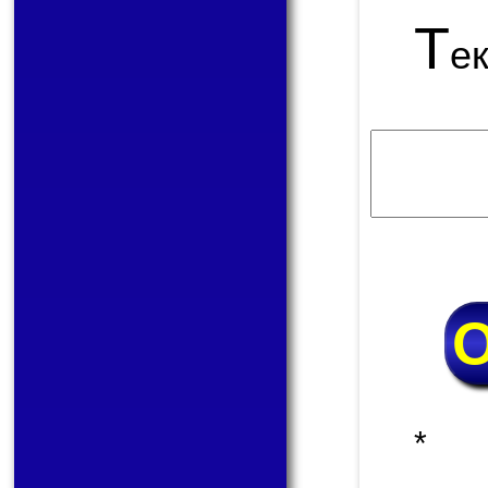
Т
е
* 