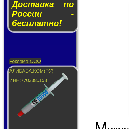
Доставка по
России -
бесплатно!
М