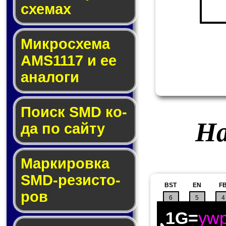
схе­мах
Микросхема
AMS1117 и ее
ана­ло­ги
Поиск SMD ко­
На
да по сай­ту
Маркировка
SMD-ре­зис­то­
BST
EN
F
ров
6
5
4
1G=
yw