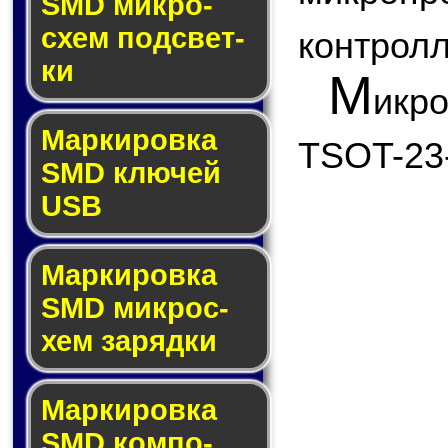
SMD мик­ро­
схем под­свет­
контролл
ки
М
икр
Маркировка
TSOT-23
SMD клю­чей
USB
Маркировка
SMD мик­рос­
хем за­ряд­ки
Маркировка
SMD ком­по­