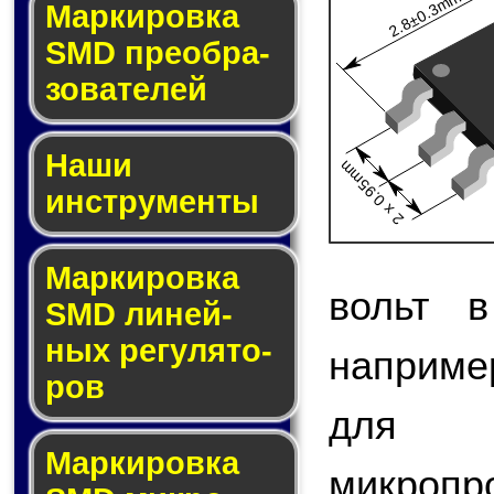
2.8±0.3mm
Мар­ки­ров­ка
SMD пре­об­ра­
зо­ва­те­лей
Наши
2 x 0.95mm
инструменты
Маркировка
вольт в
SMD ли­ней­
ных ре­гу­ля­то­
наприме
ров
для 
Маркировка
микро