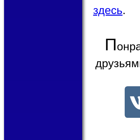
здесь
.
П
онр
друзьям