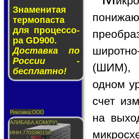
икр
Знаменитая
пони
тер­мо­пас­та
для про­цес­со­
преобр
ра GD900.
широтн
Доставка по
России -
(ШИМ),
бесплатно!
одном у
счет из
на вых
микросх