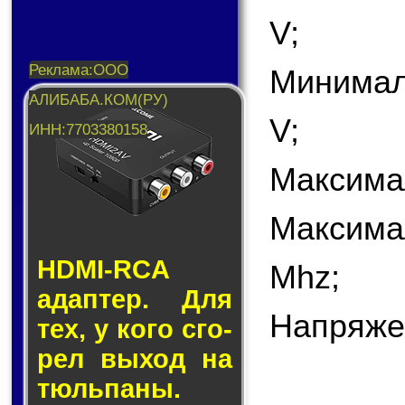
V;
Минимал
V;
Максима
Максима
HDMI-RCA
Mhz;
адап­тер. Для
Напряже
тех, у кого сго­
рел вы­ход на
тюль­па­ны.