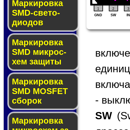
Маркировка
1
2
3
SMD-све­то­
GND
SW
IN
дио­дов
Мар­ки­ров­ка
включ
SMD мик­рос­
хем защиты
едини
Мар­ки­ров­ка
включа
SMD MOSFET
- выкл
сбо­рок
SW
(Sw
Мар­ки­ров­ка