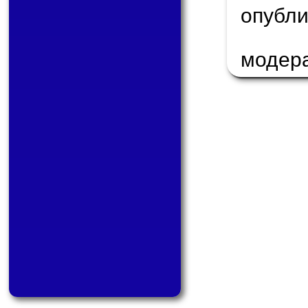
опуб
модер