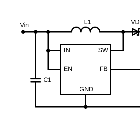
L1
VD
Vin
IN
SW
EN
FB
C1
GND