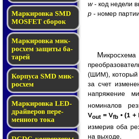
w
- код недели в
Мар­ки­ров­ка SMD
p
- номер партии
MOSFET сбо­рок
Мар­ки­ров­ка мик­
ро­схем за­щи­ты ба­
М
икросхем
та­рей
преобразовате
(ШИМ), который
Корпуса SMD мик­
за счет измене
ро­схем
напряжение ми
Маркировка LED-
номиналов ре
драй­ве­ров пе­ре­
V
= V
• (1 +
out
fb
мен­но­го то­ка
измерив оба ре
на выходе.
DCDC-кон­вер­те­ры