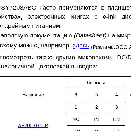
 SY7208ABC часто применяются в планшет
ойствах, электронных книгах с e-ink ди
батарейным питанием.
заводскую документацию
(Datasheet)
на мик
осхему можно, например,
здесь
(Реклама:ООО 
посмотреть также другие микросхемы DC/
аналогичной цоколевкой выводов:
Выводы
Наз­ва­ние
6
5
4
в
1
2
3
NC
IN
EN
AP2008TCER