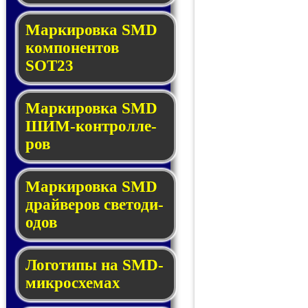
Маркировка SMD
ком­по­нен­тов
SOT23
Маркировка SMD
ШИМ-кон­трол­ле­
ров
Маркировка SMD
драй­ве­ров све­то­ди­
о­дов
Логотипы на SMD-
мик­ро­схе­мах