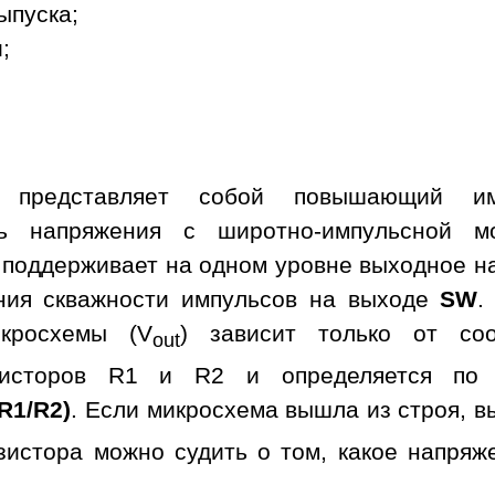
ыпуска;
;
а представляет собой повышающий им
ль напряжения с широтно-импульсной м
 поддерживает на одном уровне выходное н
ния скважности импульсов на выходе
SW
.
кросхемы (V
) зависит только от со
out
зисторов R1 и R2 и определяется по 
 R1/R2)
. Если микросхема вышла из строя, в
зистора можно судить о том, какое напряж