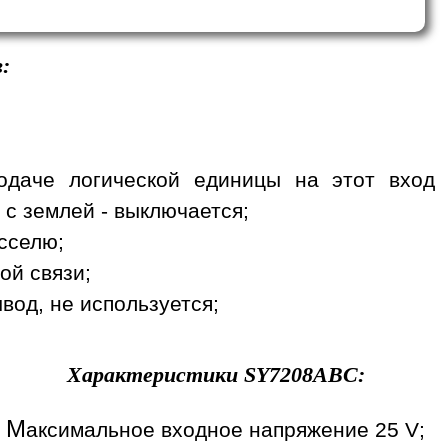
:
одаче логической единицы на этот вход
 с землей - выключается;
сселю;
ой связи;
вод, не используется;
Характеристики
SY7208ABC
:
М
аксимальное входное напряжение 25 V;