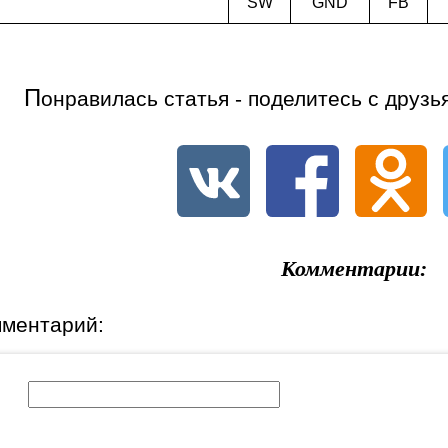
SW
GND
FB
П
онравилась статья - поделитесь с друзь
Комментарии:
мментарий:
к: