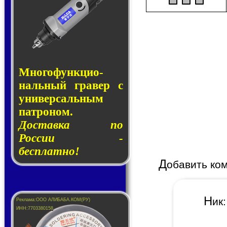
Много­функ­цио­
наль­ный гра­вер с
уни­вер­саль­ным
пат­ро­ном.
Доставка по
России -
бесплатно!
Д
обавить ко
Н
и