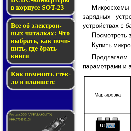
М
в кор­пу­се SOT-23
икросхемы
зарядных устр
Все об элек­трон­
устройствах с 
ных чи­тал­ках: Что
П
осмотреть 
выб­рать, как по­чи­
К
упить микр
нить, где брать
кни­ги
П
редлагаем 
параметрами и 
Как по­ме­нять стек­
ло в планшете
Мар­ки­ров­ка
U1
ywp