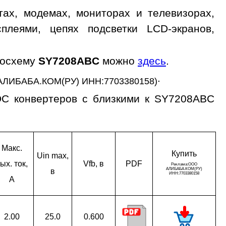
ах, модемах, мониторах и телевизорах,
сплеями, цепях подсветки LCD-экранов,
росхему
SY7208ABC
можно
здесь
.
.
АЛИБАБА.КОМ(РУ) ИНН:7703380158)
DC конвертеров с близкими к SY7208ABC
Макс.
Ку­пить
Uin max,
ых. ток,
Vfb, в
PDF
в
A
2.00
25.0
0.600