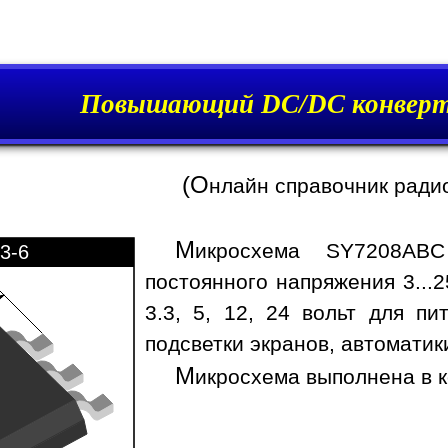
Повышающий DC/DC конверт
(О
нлайн справочник ради
М
икросхема SY7208ABC
3-6
постоянного напряжения 3...
3.3, 5, 12, 24 вольт для пи
подсветки экранов, автоматик
М
икросхема выполнена в к