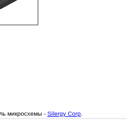
ль микросхемы -
Silergy Corp
.