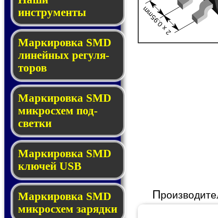
2 x 0.95mm
инструменты
Маркировка SMD
ли­ней­ных ре­гу­ля­
то­ров
Маркировка SMD
мик­ро­схем под­
свет­ки
Маркировка SMD
клю­чей USB
П
роизводите
Маркировка SMD
мик­рос­хем за­ряд­ки