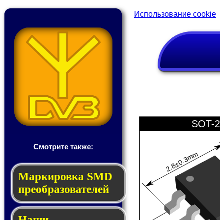
Использование cookie
SOT-2
Смотрите также:
2.8±0.3mm
Мар­ки­ров­ка SMD
пре­об­ра­зо­ва­те­лей
Наши