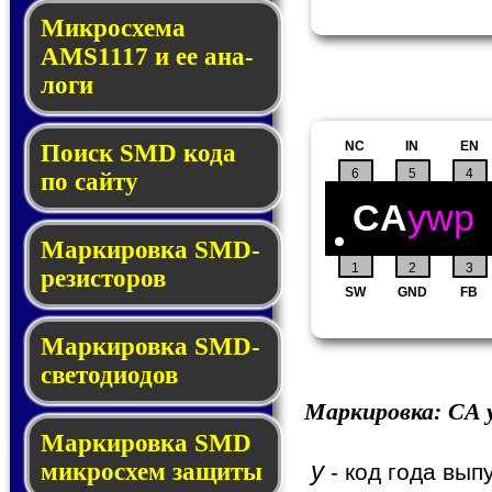
Микросхема
AMS1117 и ее ана­
ло­ги
NC
IN
EN
Поиск SMD ко­да
6
5
4
по сай­ту
CA
ywp
Маркировка SMD-
1
2
3
ре­зис­то­ров
SW
GND
FB
Маркировка SMD-
све­то­дио­дов
Маркировка:
CA
y
Мар­ки­ров­ка SMD
y
мик­рос­хем защиты
- код года вып