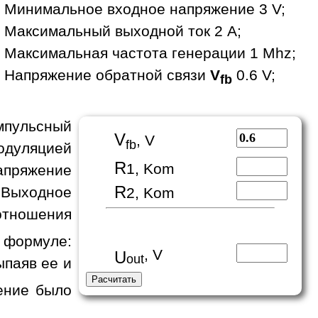
Минимальное входное напряжение 3 V;
Максимальный выходной ток 2 A;
Максимальная частота генерации 1 Mhz;
Напряжение обратной связи
V
0.6 V;
fb
пульсный
V
, V
fb
одуляцией
R
1, Kom
апряжение
R
 Выходное
2, Kom
отношения
формуле:
, V
U
out
ыпаяв ее и
ение было