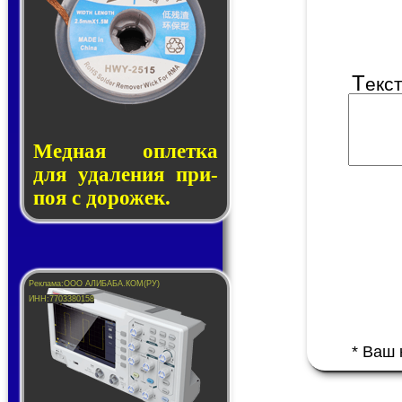
Т
екс
Медная оп­лет­ка
для уда­ле­ния при­
поя с до­ро­жек.
* Ваш