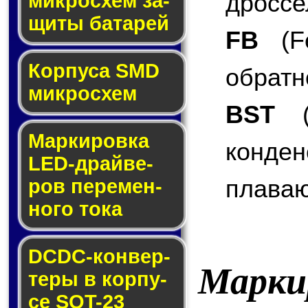
дроссе
мик­ро­схем за­
щи­ты ба­та­рей
FB
(Fe
Корпуса SMD
обратн
мик­ро­схем
BST
(B
Маркировка
конде
LED-драй­ве­
плаваю
ров пе­ре­мен­
но­го то­ка
DCDC-кон­вер­
Марки
те­ры в кор­пу­
се SOT-23