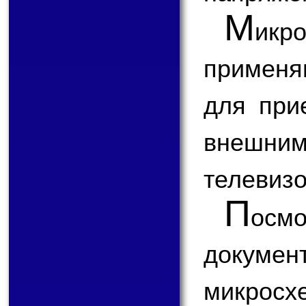
М
икр
применя
для при
внешним
телевизо
П
ос
докум
микро