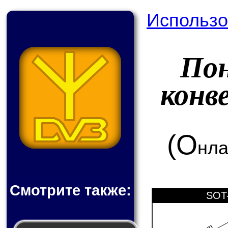
Использо
По
конв
(О
нла
Смотрите также:
SOT-