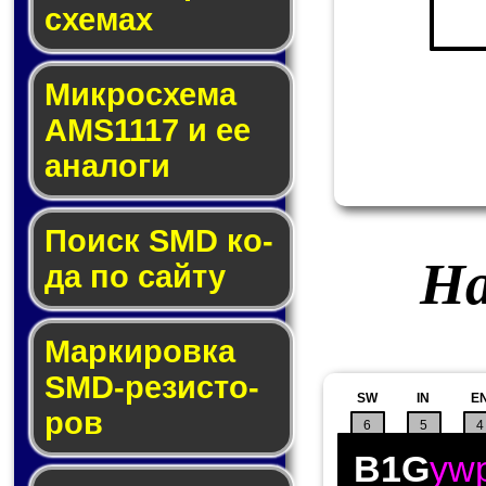
схе­мах
Микросхема
AMS1117 и ее
ана­ло­ги
Поиск SMD ко­
На
да по сай­ту
Маркировка
SMD-ре­зис­то­
SW
IN
E
ров
6
5
4
B1G
yw