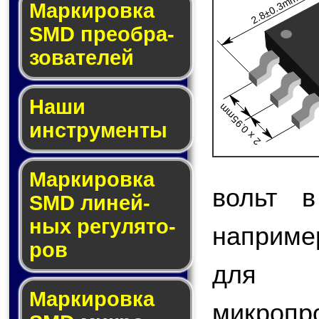
2.8±0.3mm
Мар­ки­ров­ка
SMD пре­об­ра­
зо­ва­те­лей
Наши
2 x 0.95mm
инструменты
Маркировка
вольт в
SMD ли­ней­
ных ре­гу­ля­то­
наприме
ров
для 
Маркировка
микро