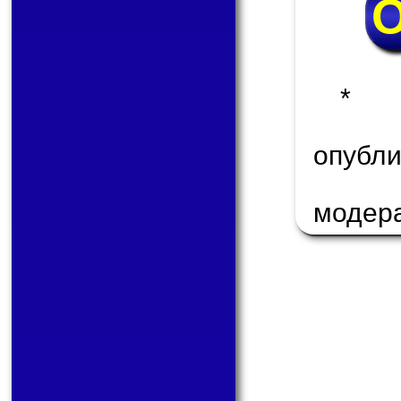
* 
опуб
модер