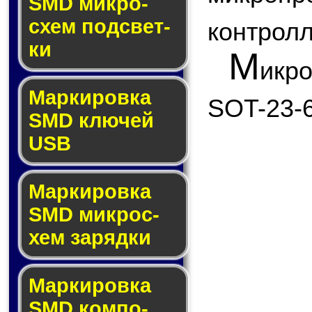
SMD мик­ро­
схем под­свет­
контролл
ки
М
икр
Маркировка
SOT-23-6
SMD клю­чей
USB
Маркировка
SMD мик­рос­
хем за­ряд­ки
Маркировка
SMD ком­по­