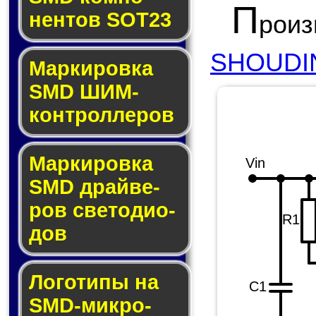
П
нен­тов SOT23
рои
SHOUDIN
Маркировка
SMD ШИМ-
кон­трол­ле­ров
Маркировка
Vin
SMD драй­ве­
ров све­то­ди­о­
R1
дов
Логотипы на
C1
SMD-мик­ро­