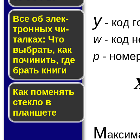
y
Все об элек­
- код г
трон­ных чи­
w
- код 
тал­ках: Что
выб­рать, как
p
- номер
по­чи­нить, где
брать кни­ги
Как по­ме­нять
стек­ло в
планшете
М
аксим