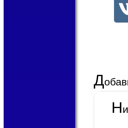
Д
обав
Н