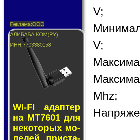
V;
Минимал
V;
Максима
Максима
Mhz;
Wi-Fi адап­тер
Напряже
на MT7601 для
не­ко­то­рых мо­
де­лей прис­та­