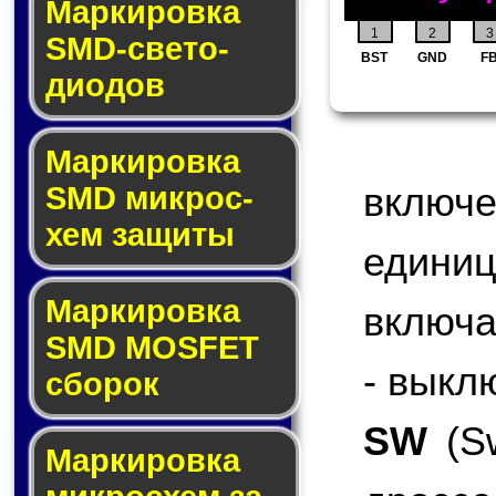
Маркировка
1
2
3
SMD-све­то­
BST
GND
F
дио­дов
Мар­ки­ров­ка
включ
SMD мик­рос­
хем защиты
едини
Мар­ки­ров­ка
включа
SMD MOSFET
- выкл
сбо­рок
SW
(Sw
Мар­ки­ров­ка