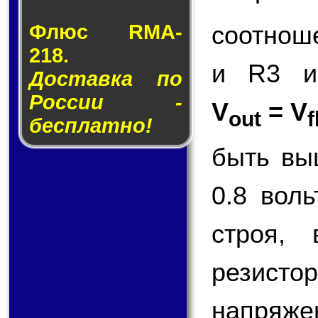
соотнош
Флюс RMA-
218.
и R3 и
Доставка по
России -
V
= V
out
f
бесплатно!
быть вы
0.8 вол
строя,
резисто
напряже