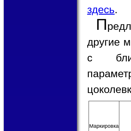
здесь
.
П
ред
другие 
с бли
парам
цоколевк
Мар­ки­ров­ка