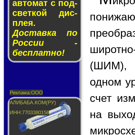
икр
ав­то­мат с под­
свет­кой дис­
пони
плея.
преобр
Доставка по
России -
широтн
бесплатно!
(ШИМ),
одном у
счет из
на вых
микросх