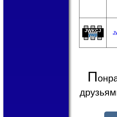
JWKCJ
J
ywp
П
онр
друзьям