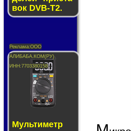
вок DVB-T2.
Муль­ти­метр
М