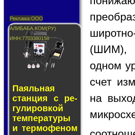
пони
преобр
широтн
(ШИМ),
одном у
счет из
Паяльная
на вых
стан­ция с ре­
гу­ли­ров­кой
микросх
тем­пе­ра­ту­ры
и тер­мо­фе­ном
соотнош