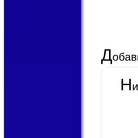
Д
обав
Н