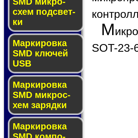
SMD мик­ро­
схем под­свет­
контролл
ки
М
икр
Маркировка
SOT-23-6
SMD клю­чей
USB
Маркировка
SMD мик­рос­
хем за­ряд­ки
Маркировка
SMD ком­по­