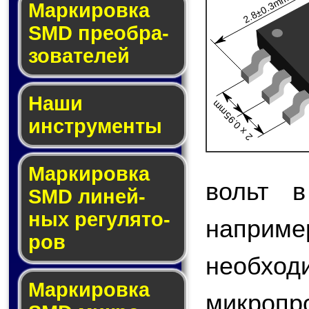
2.8±0.3mm
Мар­ки­ров­ка
SMD пре­об­ра­
зо­ва­те­лей
Наши
2 x 0.95mm
инструменты
Маркировка
вольт в
SMD ли­ней­
ных ре­гу­ля­то­
напри
ров
необход
Маркировка
микро