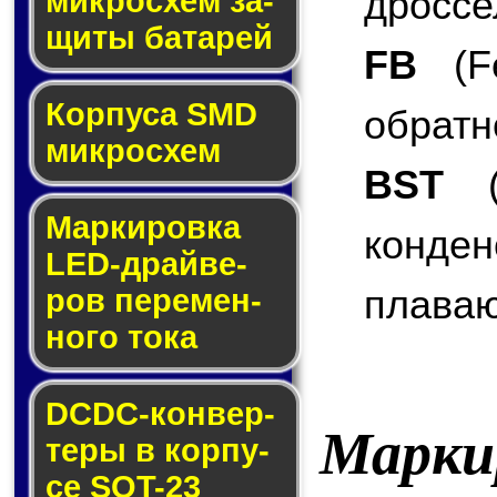
дроссе
мик­ро­схем за­
щи­ты ба­та­рей
FB
(Fe
Корпуса SMD
обратн
мик­ро­схем
BST
(B
Маркировка
конде
LED-драй­ве­
плаваю
ров пе­ре­мен­
но­го то­ка
DCDC-кон­вер­
Марки
те­ры в кор­пу­
се SOT-23