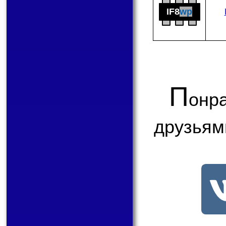
IF8
wp
П
онр
друзьям