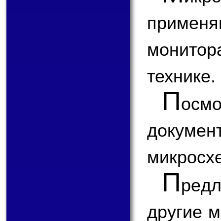
приме
монитор
технике.
П
ос
докум
микросх
П
ред
другие 