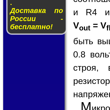
.
Доставка по
и R4 и
России -
V
= V
бесплатно!
out
f
быть вы
0.8 вол
строя,
резисто
напряже
М
ик