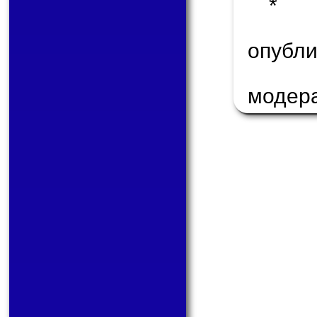
* 
опуб
модер