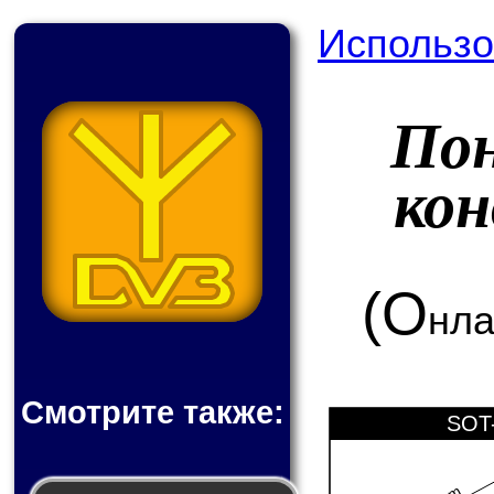
Использо
По
ко
(О
нла
Смотрите также:
SOT-