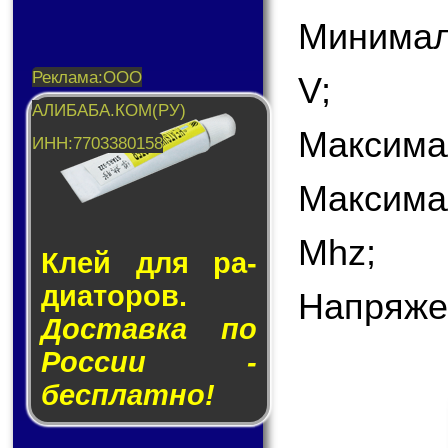
Минимал
V;
Максимал
Максима
Mhz;
Клей для ра­
ди­а­то­ров.
Напряже
Доставка по
России -
бесплатно!