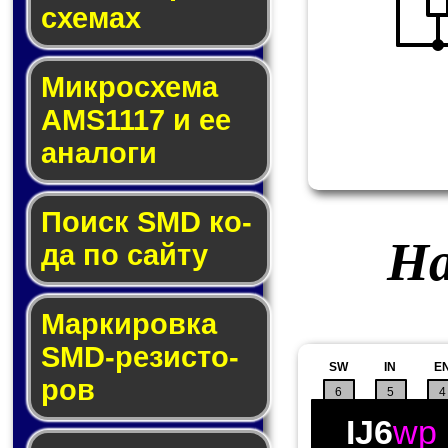
схе­мах
Микросхема
AMS1117 и ее
ана­ло­ги
Поиск SMD ко­
На
да по сай­ту
Маркировка
SMD-ре­зис­то­
SW
IN
E
ров
6
5
4
IJ6
wp