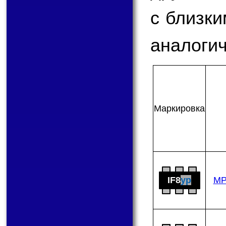
с близк
аналогич
Мар­ки­ров­ка
IF8
yp
MP