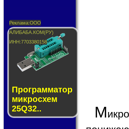
Прог­рам­ма­тор
мик­ро­схем
М
25Q32..
икр