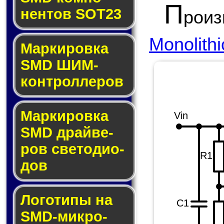
П
нен­тов SOT23
рои
Monolith
Маркировка
SMD ШИМ-
кон­трол­ле­ров
Маркировка
Vin
SMD драй­ве­
ров све­то­ди­о­
R1
дов
Логотипы на
C1
SMD-мик­ро­