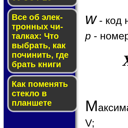
w
Все об элек­
- код 
трон­ных чи­
p
- номер
тал­ках: Что
выб­рать, как
по­чи­нить, где
брать кни­ги
Как по­ме­нять
стек­ло в
М
планшете
аксим
V;