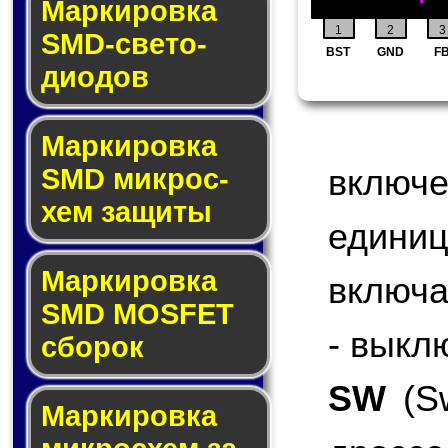
Маркировка
1
2
3
SMD-све­то­
BST
GND
F
дио­дов
Мар­ки­ров­ка
включ
SMD мик­рос­
хем защиты
едини
Мар­ки­ров­ка
включа
SMD MOSFET
- выкл
сбо­рок
SW
(Sw
Мар­ки­ров­ка