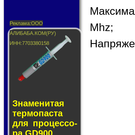
Максима
Mhz;
Напряже
Знаменитая
тер­мо­пас­та
для про­цес­со­
ра GD900.