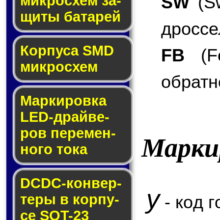
SW
(Sw
мик­ро­схем за­
щи­ты ба­та­рей
дроссе
Корпуса SMD
FB
(Fe
мик­ро­схем
обратн
Маркировка
LED-драй­ве­
ров пе­ре­мен­
Марки
но­го то­ка
DCDC-кон­вер­
y
те­ры в кор­пу­
- код г
се SOT-23