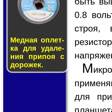
быть вы
0.8 вол
строя,
Медная оп­лет­
резисто
ка для уда­ле­
напряже
ния при­поя с
М
до­ро­жек.
ик
применя
для при
планш