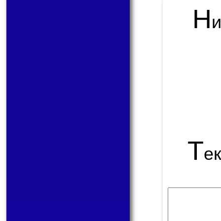
Н
Т
е