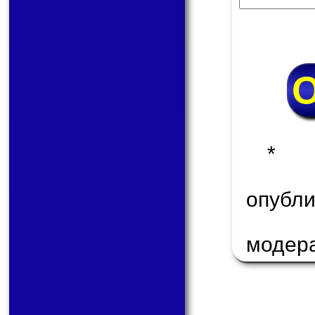
* 
опуб
модер