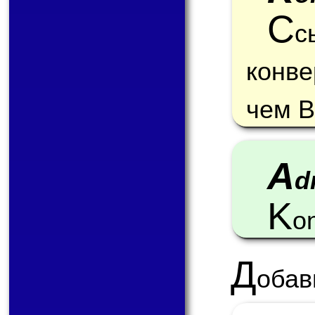
С
с
конв
чем В
A
d
K
o
Д
обав