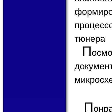
формир
процесс
тюнера
П
ос
докум
микросх
П
онр