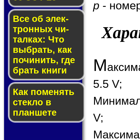
p
- номер
Все об элек­
Хара
трон­ных чи­
тал­ках: Что
выб­рать, как
по­чи­нить, где
М
акси
брать кни­ги
5.5 V;
Как по­ме­нять
Минимал
стек­ло в
планшете
V;
Максима