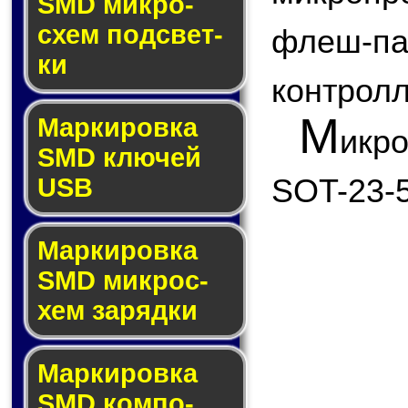
SMD мик­ро­
схем под­свет­
флеш
ки
контролл
М
Маркировка
икр
SMD клю­чей
SOT-23-5
USB
Маркировка
SMD мик­рос­
хем за­ряд­ки
Маркировка
SMD ком­по­