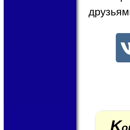
друзьям
K
o