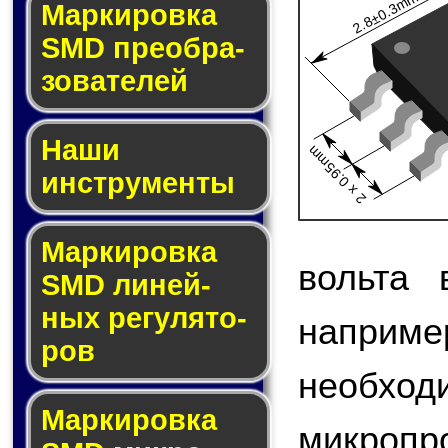
2.8±0.3mm
Мар­ки­ров­ка
SMD пре­об­ра­
зо­ва­те­лей
Наши
2 x 0.95mm
инструменты
Маркировка
вольта 
SMD ли­ней­
ных ре­гу­ля­то­
наприме
ров
необход
Маркировка
микроп