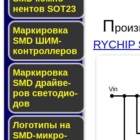
нен­тов SOT23
П
рои
Маркировка
SMD ШИМ-
RYCHIP S
кон­трол­ле­ров
Маркировка
SMD драй­ве­
Vin
ров све­то­ди­о­
дов
Логотипы на
SMD-мик­ро­