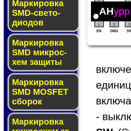
Маркировка
AH
ypp
SMD-све­то­
дио­дов
1
2
3
EN
GND
S
Мар­ки­ров­ка
SMD мик­рос­
хем защиты
включ
Мар­ки­ров­ка
едини
SMD MOSFET
включа
сбо­рок
- выкл
Мар­ки­ров­ка