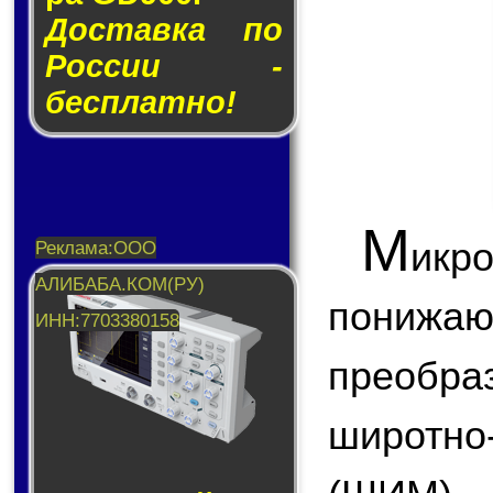
Доставка по
России -
бесплатно!
М
икр
пони
преобр
широтн