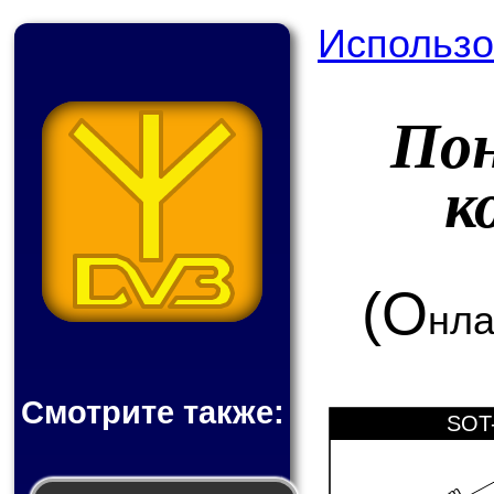
Использо
По
к
(О
нла
Смотрите также:
SOT-