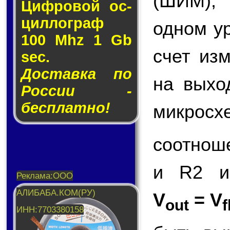
(ШИМ),
Циф­ро­вой ос­
цил­лог­раф
одном у
100 Mhz 1 Gb
счет из
sec.
Доставка по
на вых
России -
бесплатно!
микросх
соотнош
и R2 и
V
= V
out
f