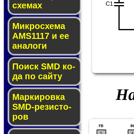
C1
схе­мах
Микросхема
AMS1117 и ее
ана­ло­ги
Поиск SMD ко­
да по сай­ту
На
Маркировка
SMD-ре­зис­то­
ров
FB
IN
5
4