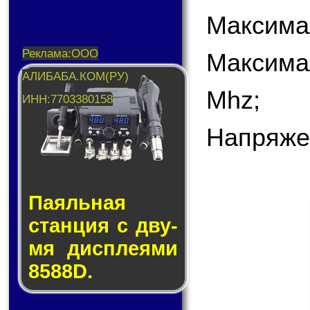
Максима
Максима
Mhz;
Напряже
Паяльная
стан­ция с дву­
мя дис­пле­я­ми
8588D.