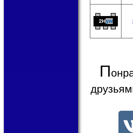
2H
yw
П
онр
друзьям