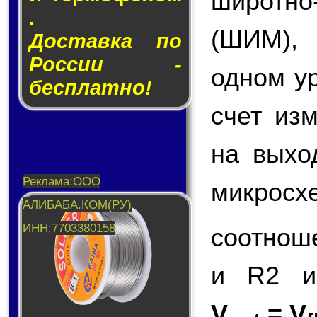
широтн
.
(ШИМ),
Доставка по
России -
одном у
бесплатно!
счет из
на вых
микросх
соотнош
и R2 и
V
= V