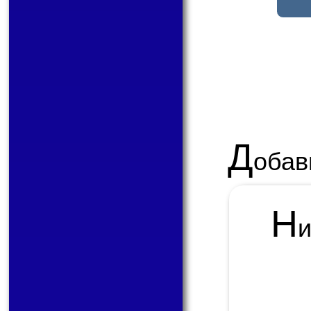
Д
обав
Н