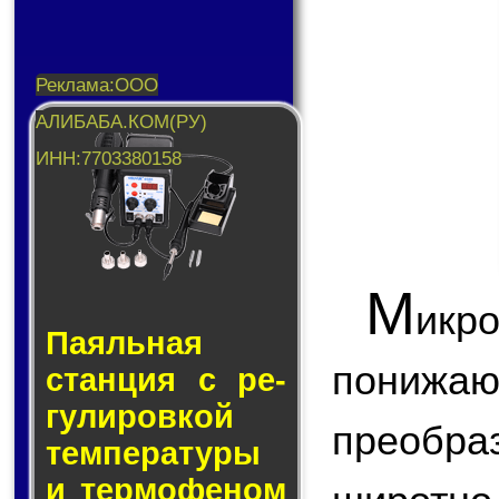
М
икр
Паяльная
пони
стан­ция с ре­
гу­ли­ров­кой
преобр
тем­пе­ра­ту­ры
и тер­мо­фе­ном