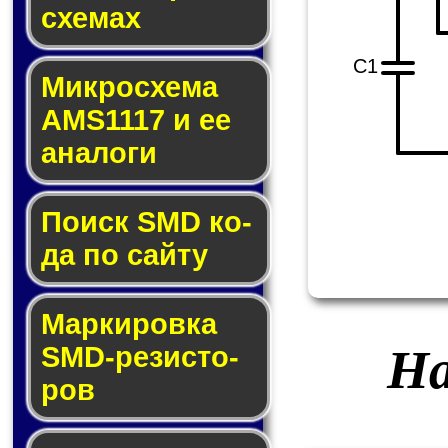
схе­мах
C1
Микросхема
AMS1117 и ее
ана­ло­ги
Поиск SMD ко­
да по сай­ту
Маркировка
На
SMD-ре­зис­то­
ров