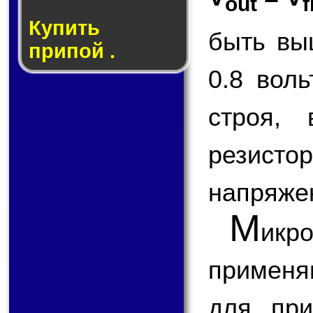
out
f
Купить
быть вы
припой .
0.8 вол
строя,
резисто
напряже
М
икр
применя
для при