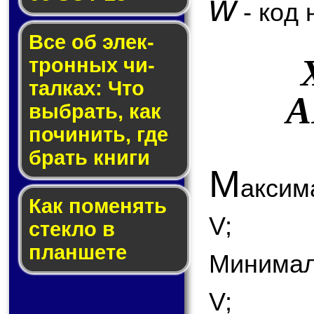
w
- код 
Все об элек­
трон­ных чи­
тал­ках: Что
A
выб­рать, как
по­чи­нить, где
брать кни­ги
М
аксим
Как по­ме­нять
V;
стек­ло в
планшете
Минимал
V;