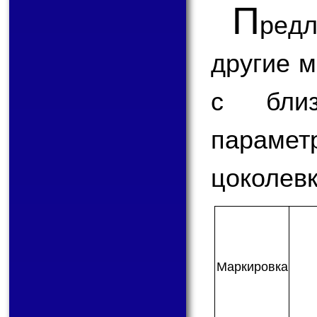
П
ред
другие 
с бли
парам
цоколевк
Мар­ки­ров­ка