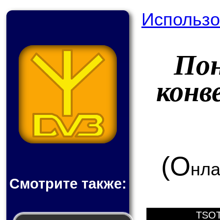
Использо
По
конв
(О
нла
Смотрите также:
TSOT