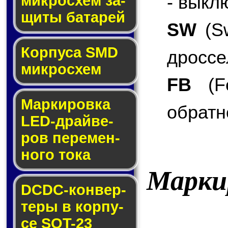
- выкл
мик­ро­схем за­
щи­ты ба­та­рей
SW
(Sw
Корпуса SMD
дроссе
мик­ро­схем
FB
(Fe
Маркировка
обратн
LED-драй­ве­
ров пе­ре­мен­
но­го то­ка
Марки
DCDC-кон­вер­
те­ры в кор­пу­
се SOT-23