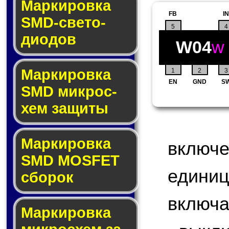
Маркировка
FB
IN
SMD-све­то­
5
4
дио­дов
W04
w
Мар­ки­ров­ка
1
2
3
EN
GND
S
SMD мик­рос­
хем защиты
Мар­ки­ров­ка
включ
SMD MOSFET
едини
сбо­рок
включа
Мар­ки­ров­ка