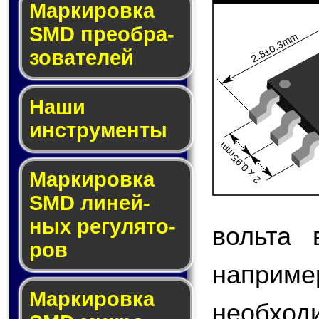
Мар­ки­ров­ка
SMD пре­об­ра­
2.8±0.3mm
зо­ва­те­лей
Наши
инструменты
2 x 0.95mm
Маркировка
SMD ли­ней­
ных ре­гу­ля­то­
вольта 
ров
наприме
Маркировка
необход