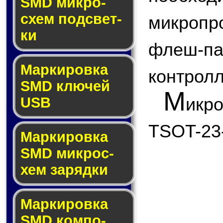
SMD мик­ро­
схем под­свет­
микроп
ки
флеш
Маркировка
контролл
SMD клю­чей
М
икр
USB
TSOT-23
Маркировка
SMD мик­рос­
хем за­ряд­ки
Маркировка
SMD ком­по­