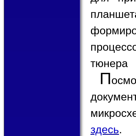
планш
формир
процесс
тюнера
П
ос
докум
микрос
здесь
.