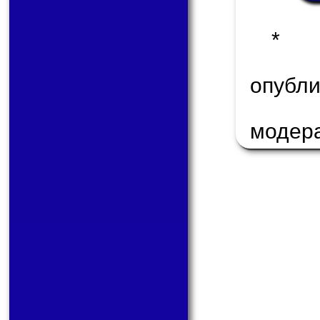
* 
опуб
модер