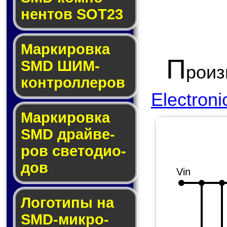
нен­тов SOT23
Маркировка
П
SMD ШИМ-
рои
кон­трол­ле­ров
Electroni
Маркировка
SMD драй­ве­
ров све­то­ди­о­
дов
Vin
Логотипы на
SMD-мик­ро­