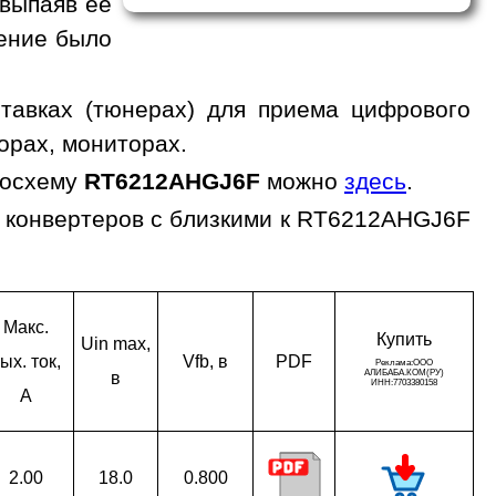
 выпаяв ее
жение было
тавках (тюнерах) для приема цифрового
орах, мониторах.
росхему
RT6212AHGJ6F
можно
здесь
.
 конвертеров с близкими к RT6212AHGJ6F
Макс.
Ку­пить
Uin max,
ых. ток,
Vfb, в
PDF
в
A
2.00
18.0
0.800