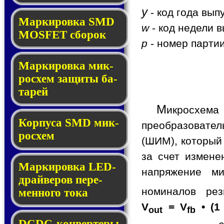
y
- код года вып
Мар­ки­ров­ка SMD
w
- код недели в
MOSFET сбо­рок
p
- номер партии
Мар­ки­ров­ка мик­
ро­схем за­щи­ты ба­
та­рей
М
икросхем
Корпуса SMD мик­
преобразовате
ро­схем
(ШИМ), который
за счет измене
Маркировка LED-
напряжение ми
драй­ве­ров пе­ре­
номиналов ре
мен­но­го то­ка
V
= V
• (1
out
fb
DCDC-кон­вер­те­ры