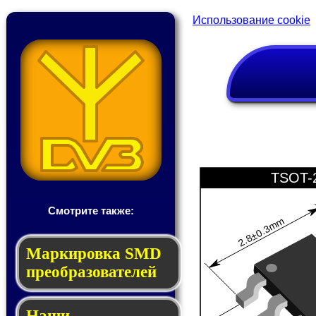
Использование cookie
TSOT-
Смотрите также:
2.8±0.3mm
Мар­ки­ров­ка SMD
пре­об­ра­зо­ва­те­лей
Наши