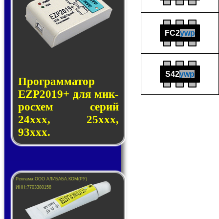
FC2
ywp
S42
ywp
Программатор
EZP2019+ для мик­
ро­схем се­рий
24ххх, 25ххх,
93ххх.