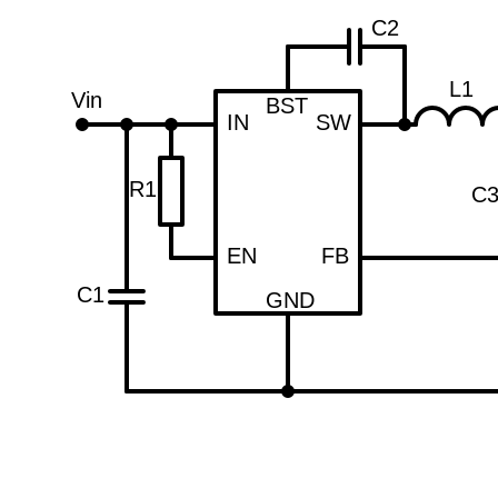
C2
L1
Vin
BST
IN
SW
R1
C
EN
FB
C1
GND