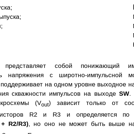
уска;
ыпуска;
;
а представляет собой понижающий им
ль напряжения с широтно-импульсной м
 поддерживает на одном уровне выходное н
ния скважности импульсов на выходе
SW
.
кросхемы (V
) зависит только от со
out
зисторов R2 и R3 и определяется по 
 + R2/R3)
, но оно не может быть выше н