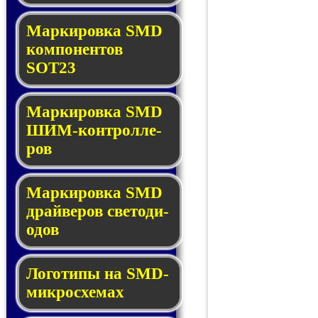
Маркировка SMD
ком­по­нен­тов
SOT23
Маркировка SMD
ШИМ-кон­трол­ле­
ров
Маркировка SMD
драй­ве­ров све­то­ди­
о­дов
Логотипы на SMD-
мик­ро­схе­мах