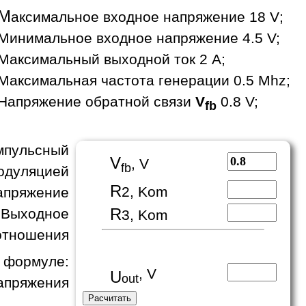
М
аксимальное входное напряжение 18 V;
Минимальное входное напряжение 4.5 V;
Максимальный выходной ток 2 A;
Максимальная частота генерации 0.5 Mhz;
Напряжение обратной связи
V
0.8 V;
fb
пульсный
V
, V
fb
одуляцией
R
2, Kom
апряжение
R
 Выходное
3, Kom
отношения
формуле:
, V
U
out
апряжения