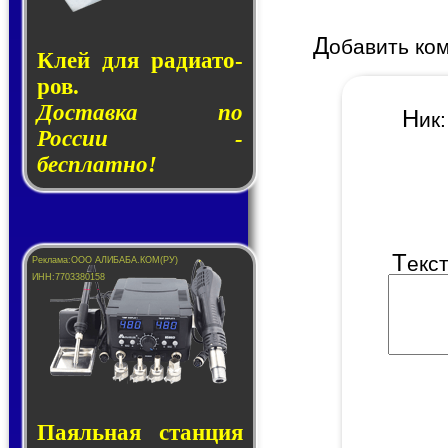
Д
обавить ко
Клей для ра­ди­а­то­
ров.
Доставка по
Н
и
России -
бесплатно!
Т
екс
Паяльная стан­ция