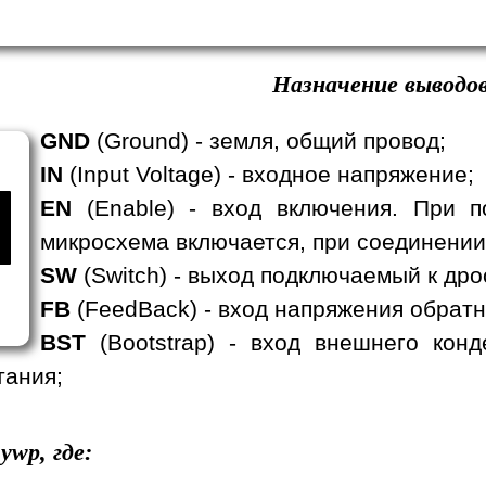
Назначение выводов
GND
(Ground) - земля, общий провод;
IN
(Input Voltage) - входное напряжение;
EN
(Enable) - вход включения. При п
микросхема включается, при соединении
SW
(Switch) - выход подключаемый к дро
FB
(FeedBack) - вход напряжения обратн
BST
(Bootstrap) - вход внешнего кон
тания;
ywp, где: