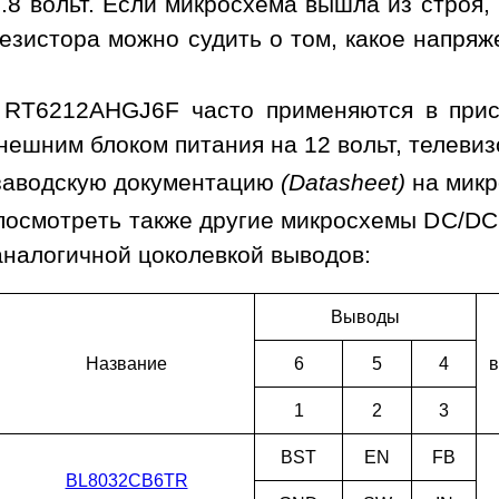
.8 вольт. Если микросхема вышла из строя,
езистора можно судить о том, какое напря
 RT6212AHGJ6F часто применяются в прис
нешним блоком питания на 12 вольт, телевиз
заводскую документацию
(Datasheet)
на мик
посмотреть также другие микросхемы DC/DC
аналогичной цоколевкой выводов:
Выводы
Наз­ва­ние
6
5
4
в
1
2
3
BST
EN
FB
BL8032CB6TR