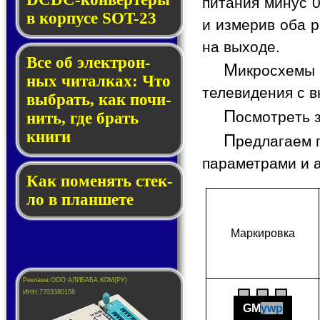
питания минус 0
в кор­пу­се SOT-23
и измерив оба р
на выходе.
Все об элек­трон­
М
икросхемы
ных чи­тал­ках: Что
телевидения с в
выб­рать, как по­чи­
П
осмотреть 
нить, где брать
кни­ги
П
редлагаем 
параметрами и 
Как по­ме­нять стек­
ло в планшете
Мар­ки­ров­ка
GM
ywp