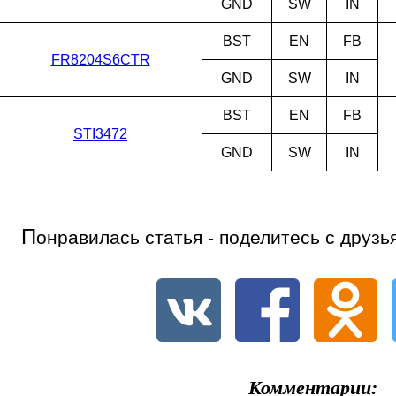
GND
SW
IN
BST
EN
FB
FR8204S6CTR
GND
SW
IN
BST
EN
FB
STI3472
GND
SW
IN
П
онравилась статья - поделитесь с друзь
Комментарии: