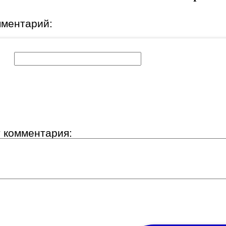
мментарий:
к:
т комментария: