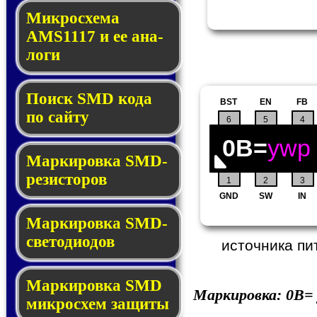
Микросхема
AMS1117 и ее ана­
ло­ги
Поиск SMD ко­да
BST
EN
FB
по сай­ту
6
5
4
0B=
ywp
Маркировка SMD-
ре­зис­то­ров
1
2
3
GND
SW
IN
Маркировка SMD-
све­то­дио­дов
источника пи
Мар­ки­ров­ка SMD
Маркировка:
0B=
мик­рос­хем защиты