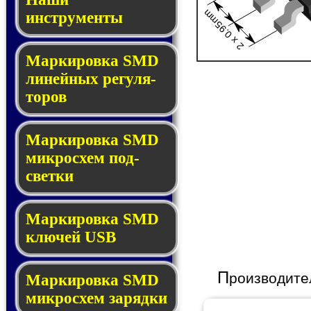
2 x 0.95mm
инструменты
Маркировка SMD
ли­ней­ных ре­гу­ля­
то­ров
Маркировка SMD
мик­ро­схем под­
свет­ки
Маркировка SMD
клю­чей USB
П
роизводите
Маркировка SMD
мик­рос­хем за­ряд­ки