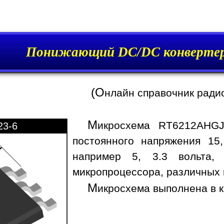
Понижающий DC/DC конверте
(О
нлайн справочник ради
М
икросхема RT6212AHGJ
23-6
постоянного напряжения 15
например 5, 3.3 вольта,
микропроцессора, различных 
М
икросхема выполнена в к