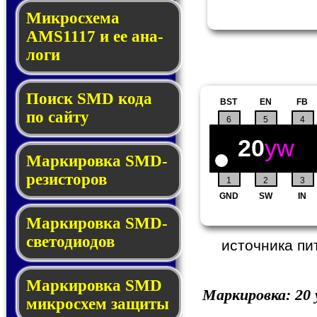
Микросхема
AMS1117 и ее ана­
ло­ги
Поиск SMD ко­да
BST
EN
FB
по сай­ту
6
5
4
20
yw
Маркировка SMD-
ре­зис­то­ров
1
2
3
GND
SW
IN
Маркировка SMD-
све­то­дио­дов
источника пи
Мар­ки­ров­ка SMD
Маркировка:
20
мик­рос­хем защиты