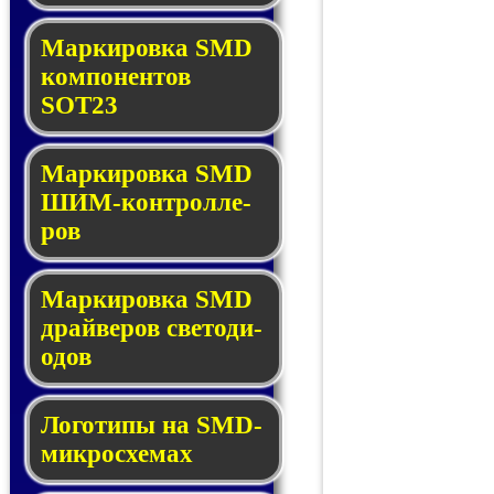
Маркировка SMD
ком­по­нен­тов
SOT23
Маркировка SMD
ШИМ-кон­трол­ле­
ров
Маркировка SMD
драй­ве­ров све­то­ди­
о­дов
Логотипы на SMD-
мик­ро­схе­мах