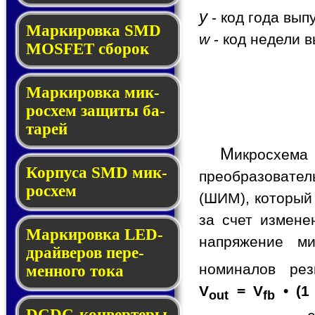
y
- код года вып
Мар­ки­ров­ка SMD
w
- код недели в
MOSFET сбо­рок
Мар­ки­ров­ка мик­
ро­схем за­щи­ты ба­
та­рей
М
икросхем
Корпуса SMD мик­
преобразовате
ро­схем
(ШИМ), который
за счет измене
Маркировка LED-
напряжение ми
драй­ве­ров пе­ре­
номиналов ре
мен­но­го то­ка
V
= V
• (1
out
fb
DCDC-кон­вер­те­ры