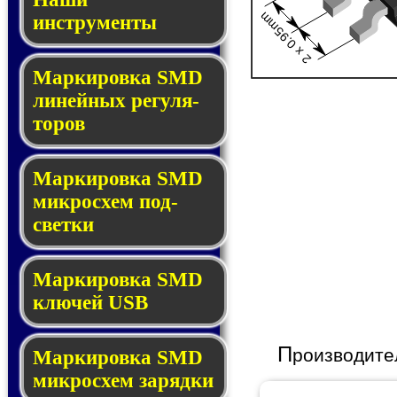
2 x 0.95mm
инструменты
Маркировка SMD
ли­ней­ных ре­гу­ля­
то­ров
Маркировка SMD
мик­ро­схем под­
свет­ки
Маркировка SMD
клю­чей USB
П
роизводите
Маркировка SMD
мик­рос­хем за­ряд­ки