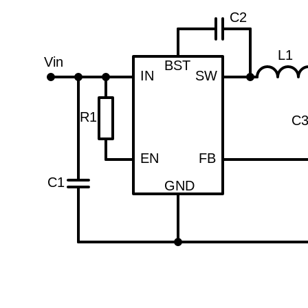
C2
L1
Vin
BST
IN
SW
R1
C
EN
FB
C1
GND