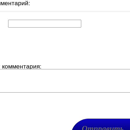
мментарий:
к:
т комментария: