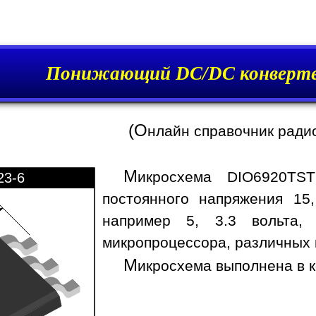
Понижающий DC/DC конверте
(О
нлайн справочник ради
М
икросхема DIO6920TST
23-6
постоянного напряжения 15
например 5, 3.3 вольта,
микропроцессора, различных 
М
икросхема выполнена в к