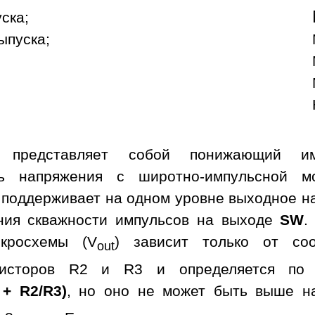
уска;
ыпуска;
а представляет собой понижающий им
ль напряжения с широтно-импульсной м
 поддерживает на одном уровне выходное н
ния скважности импульсов на выходе
SW
.
кросхемы (V
) зависит только от со
out
зисторов R2 и R3 и определяется по 
 + R2/R3)
, но оно не может быть выше н