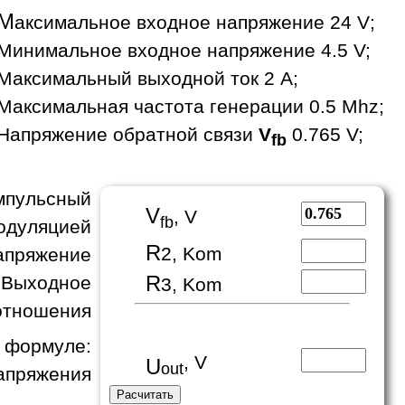
М
аксимальное входное напряжение 24 V;
Минимальное входное напряжение 4.5 V;
Максимальный выходной ток 2 A;
Максимальная частота генерации 0.5 Mhz;
Напряжение обратной связи
V
0.765 V;
fb
пульсный
V
, V
fb
одуляцией
R
2, Kom
апряжение
R
 Выходное
3, Kom
отношения
формуле:
, V
U
out
апряжения