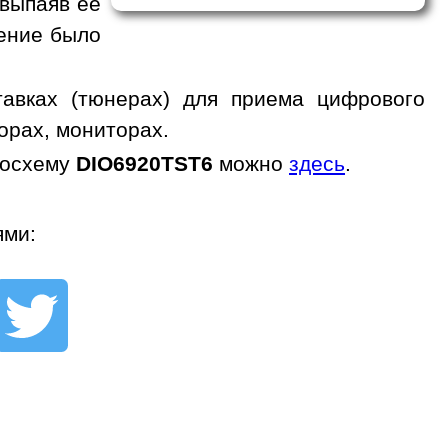
 выпаяв ее
жение было
авках (тюнерах) для приема цифрового
орах, мониторах.
росхему
DIO6920TST6
можно
здесь
.
ями: