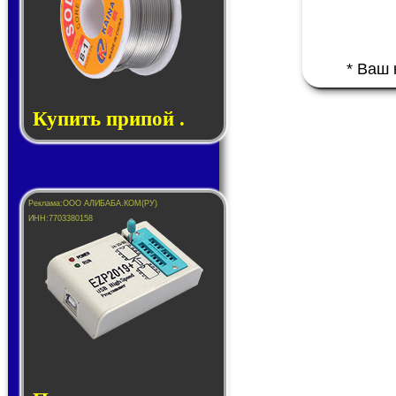
* Ваш
Купить припой .