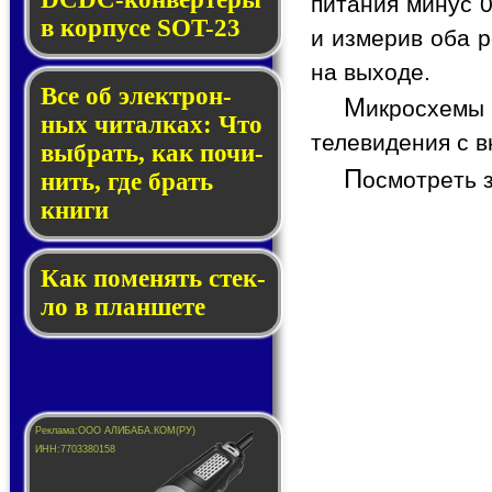
питания минус 0
в кор­пу­се SOT-23
и измерив оба р
на выходе.
Все об элек­трон­
М
икросхемы
ных чи­тал­ках: Что
телевидения с в
выб­рать, как по­чи­
П
осмотреть 
нить, где брать
кни­ги
Как по­ме­нять стек­
ло в планшете