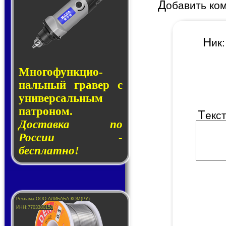
Д
обавить ко
Н
и
Много­функ­цио­
наль­ный гра­вер с
уни­вер­саль­ным
пат­ро­ном.
Т
екс
Доставка по
России -
бесплатно!