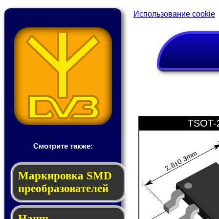
Использование cookie
TSOT-
Смотрите также:
2.8±0.3mm
Мар­ки­ров­ка SMD
пре­об­ра­зо­ва­те­лей
Наши