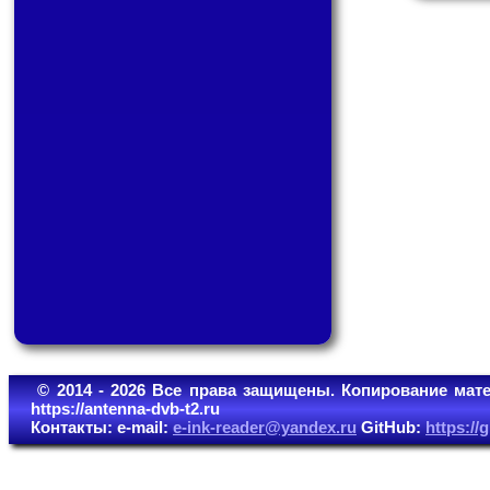
© 2014 - 2026 Все права защищены. Копирование мате
https://antenna-dvb-t2.ru
Контакты: e-mail:
e-ink-reader@yandex.ru
GitHub:
https:/