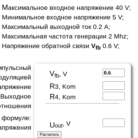
М
аксимальное входное напряжение 40 V;
Минимальное входное напряжение 5 V;
Максимальный выходной ток 0.2 A;
Максимальная частота генерации 2 Mhz;
Напряжение обратной связи
V
0.6 V;
fb
пульсный
V
, V
fb
одуляцией
R
3, Kom
апряжение
R
 Выходное
4, Kom
отношения
формуле:
, V
U
out
апряжения