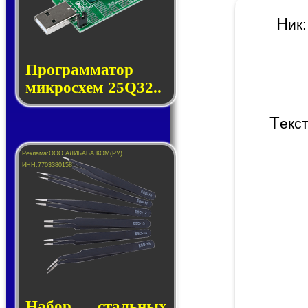
Н
и
Прог­рам­ма­тор
мик­ро­схем 25Q32..
Т
екс
Набор сталь­ных