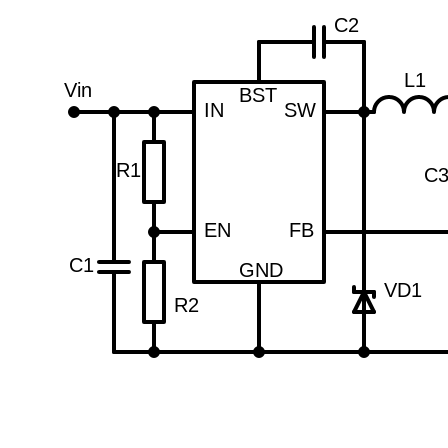
C2
L1
Vin
BST
IN
SW
R1
C
EN
FB
C1
GND
VD1
R2