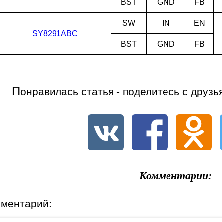
BST
GND
FB
SW
IN
EN
SY8291ABC
BST
GND
FB
П
онравилась статья - поделитесь с друзь
Комментарии:
мментарий: