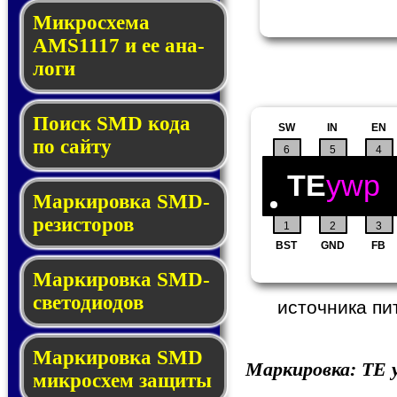
Микросхема
AMS1117 и ее ана­
ло­ги
Поиск SMD ко­да
SW
IN
EN
по сай­ту
6
5
4
TE
ywp
Маркировка SMD-
ре­зис­то­ров
1
2
3
BST
GND
FB
Маркировка SMD-
све­то­дио­дов
источника пи
Мар­ки­ров­ка SMD
Маркировка:
TE
y
мик­рос­хем защиты