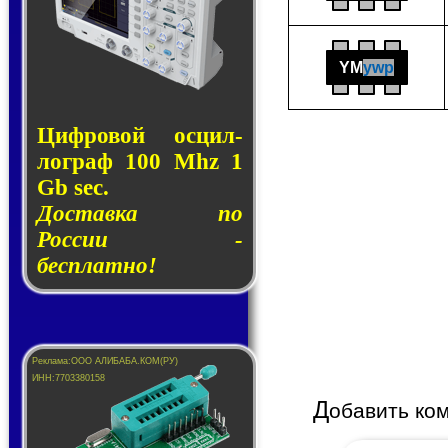
YM
ywp
Циф­ро­вой ос­цил­
лог­раф 100 Mhz 1
Gb sec.
Доставка по
России -
бесплатно!
Д
обавить ко