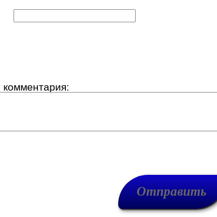
к:
т комментария: