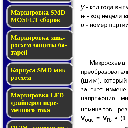
y
- код года вып
Мар­ки­ров­ка SMD
w
- код недели в
MOSFET сбо­рок
p
- номер партии
Мар­ки­ров­ка мик­
ро­схем за­щи­ты ба­
та­рей
М
икросхем
Корпуса SMD мик­
преобразовате
ро­схем
(ШИМ), который
за счет измене
Маркировка LED-
напряжение ми
драй­ве­ров пе­ре­
номиналов ре
мен­но­го то­ка
V
= V
• (1
out
fb
DCDC-кон­вер­те­ры