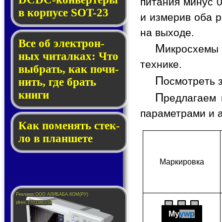
питания минус 0
в кор­пу­се SOT-23
и измерив оба р
на выходе.
Все об элек­трон­
М
икросхемы 
ных чи­тал­ках: Что
технике.
выб­рать, как по­чи­
П
осмотреть 
нить, где брать
кни­ги
П
редлагаем 
параметрами и 
Как по­ме­нять стек­
ло в планшете
Мар­ки­ров­ка
My
ywp