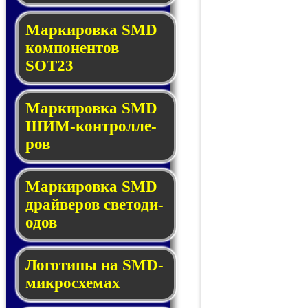
Маркировка SMD
ком­по­нен­тов
SOT23
Маркировка SMD
ШИМ-кон­трол­ле­
ров
Маркировка SMD
драй­ве­ров све­то­ди­
о­дов
Логотипы на SMD-
мик­ро­схе­мах