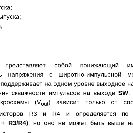
уска;
ыпуска;
;
а представляет собой понижающий им
ль напряжения с широтно-импульсной м
 поддерживает на одном уровне выходное н
ния скважности импульсов на выходе
SW
.
кросхемы (V
) зависит только от со
out
зисторов R3 и R4 и определяется по 
 + R3/R4)
, но оно не может быть выше н