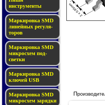
2 x 0.95mm
инструменты
Маркировка SMD
ли­ней­ных ре­гу­ля­
то­ров
Маркировка SMD
мик­ро­схем под­
свет­ки
Маркировка SMD
клю­чей USB
П
роизводите
Маркировка SMD
мик­рос­хем за­ряд­ки