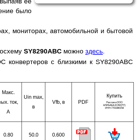
 выпаяв ее
жение было
ах, мониторах, автомобильной и бытовой
росхему
SY8290ABC
можно
здесь
.
DC конвертеров с близкими к SY8290ABC
Макс.
Ку­пить
Uin max,
вых. ток,
Vfb, в
PDF
в
A
0.80
50.0
0.600