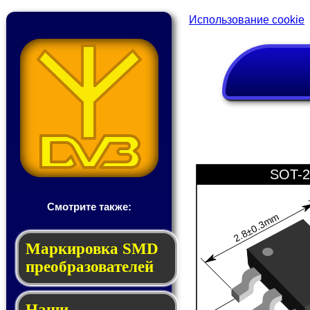
Использование cookie
SOT-2
Смотрите также:
2.8±0.3mm
Мар­ки­ров­ка SMD
пре­об­ра­зо­ва­те­лей
Наши