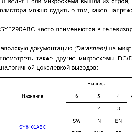
.8 вольт. Если микросхема вышла из строя,
езистора можно судить о том, какое напря
SY8290ABC часто применяются в телевизор
заводскую документацию
(Datasheet)
на мик
посмотреть также другие микросхемы DC/
аналогичной цоколевкой выводов:
Выводы
Наз­ва­ние
6
5
4
1
2
3
SW
IN
EN
SY8401ABC