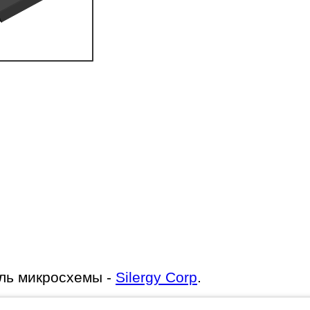
ль микросхемы -
Silergy Corp
.