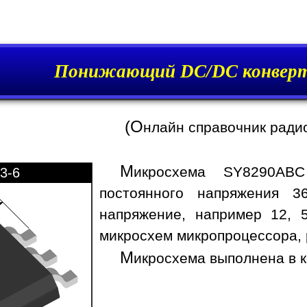
Понижающий DC/DC конверт
(О
нлайн справочник ради
М
икросхема SY8290ABC
3-6
постоянного напряжения 3
напряжение, например 12, 5
микросхем микропроцессора, 
М
икросхема выполнена в к