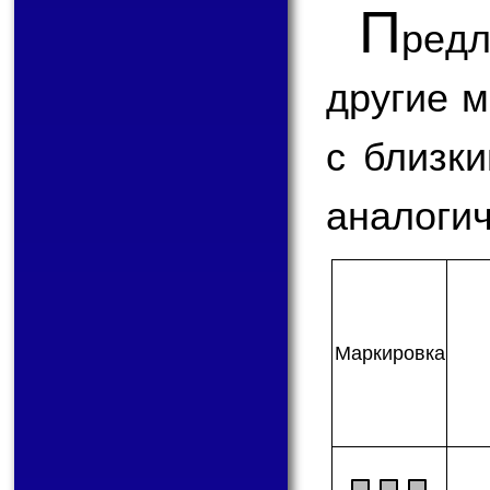
П
ред
другие 
с близк
аналогич
Мар­ки­ров­ка