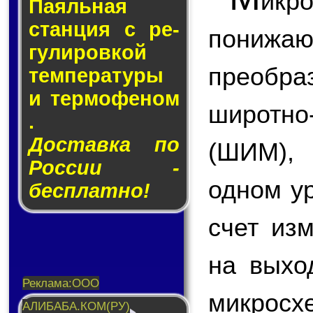
икр
Паяльная
стан­ция с ре­
пони
гу­ли­ров­кой
преобр
тем­пе­ра­ту­ры
и тер­мо­фе­ном
широтн
.
Доставка по
(ШИМ),
России -
одном у
бесплатно!
счет из
на вых
микросх