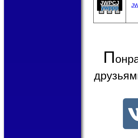
JWPCJ
J
ywppp
П
онр
друзьям