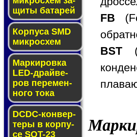
дроссе
мик­ро­схем за­
щи­ты ба­та­рей
FB
(Fe
Корпуса SMD
обратн
мик­ро­схем
BST
(B
Маркировка
конде
LED-драй­ве­
плаваю
ров пе­ре­мен­
но­го то­ка
DCDC-кон­вер­
Марки
те­ры в кор­пу­
се SOT-23