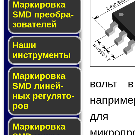
2.8±0.3mm
Мар­ки­ров­ка
SMD пре­об­ра­
зо­ва­те­лей
Наши
2 x 0.95mm
инструменты
Маркировка
вольт в
SMD ли­ней­
ных ре­гу­ля­то­
наприме
ров
для 
Маркировка
микро