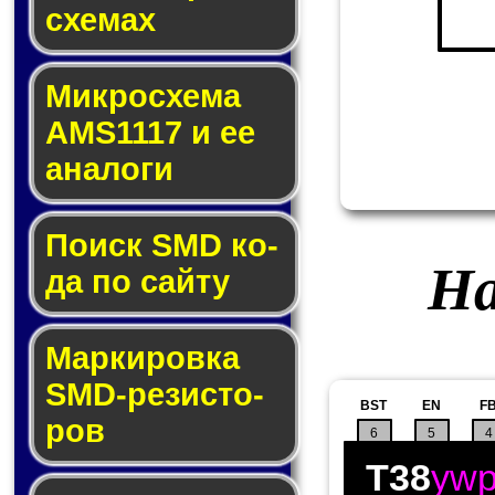
схе­мах
Микросхема
AMS1117 и ее
ана­ло­ги
Поиск SMD ко­
На
да по сай­ту
Маркировка
SMD-ре­зис­то­
BST
EN
F
ров
6
5
4
T38
yw