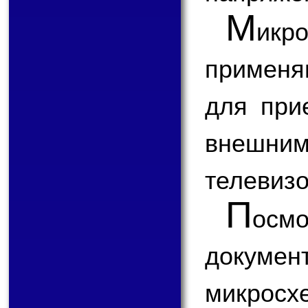
М
ик
применя
для при
внешним
телевизо
П
ос
докум
микросх