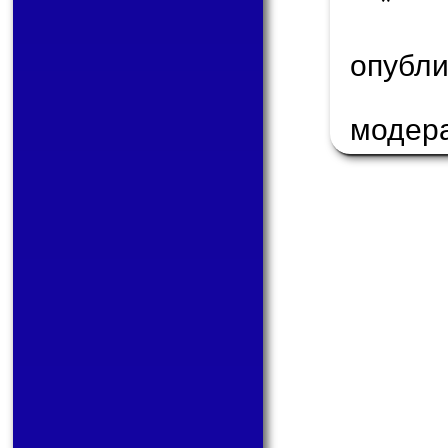
* 
опуб
модер