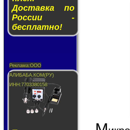
Доставка по
России -
бесплатно!
М