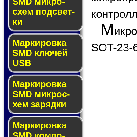
SMD мик­ро­
схем под­свет­
контролл
ки
М
икр
Маркировка
SOT-23-6
SMD клю­чей
USB
Маркировка
SMD мик­рос­
хем за­ряд­ки
Маркировка
SMD ком­по­