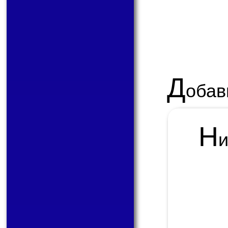
Д
обав
Н