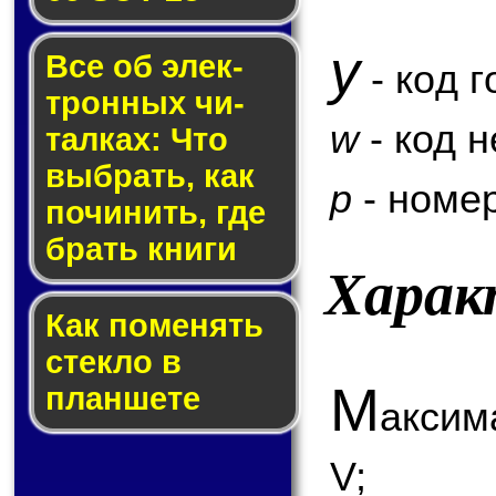
y
Все об элек­
- код г
трон­ных чи­
w
- код 
тал­ках: Что
выб­рать, как
p
- номер
по­чи­нить, где
брать кни­ги
Харак
Как по­ме­нять
стек­ло в
М
планшете
аксим
V;