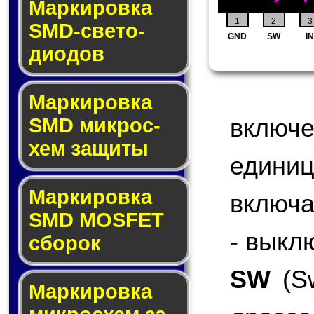
Маркировка
1
2
3
SMD-све­то­
GND
SW
IN
дио­дов
Мар­ки­ров­ка
включ
SMD мик­рос­
хем защиты
едини
Мар­ки­ров­ка
включа
SMD MOSFET
- выкл
сбо­рок
SW
(Sw
Мар­ки­ров­ка