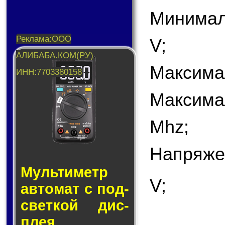
Минимал
V;
Максима
Максима
Mhz;
Напряже
Муль­ти­метр
V;
ав­то­мат с под­
свет­кой дис­
плея.