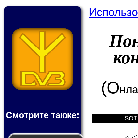
Использо
По
ко
(О
нла
Смотрите также:
SOT-