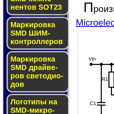
П
нен­тов SOT23
рои
Microelec
Маркировка
SMD ШИМ-
кон­трол­ле­ров
Маркировка
Vin
SMD драй­ве­
ров све­то­ди­о­
R1
дов
Логотипы на
C1
SMD-мик­ро­