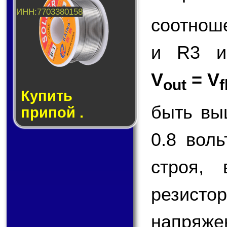
соотнош
и R3 и
V
= V
out
f
Купить
быть вы
припой .
0.8 вол
строя,
резисто
напряже