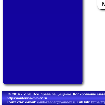
© 2014 - 2026 Все права защищены. Копирование мате
https://antenna-dvb-t2.ru
Контакты: e-mail:
e-ink-reader@yandex.ru
GitHub:
https:/