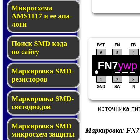
Микросхема
AMS1117 и ее ана­
ло­ги
Поиск SMD ко­да
BST
EN
FB
по сай­ту
6
5
4
FN7
ywp
Маркировка SMD-
ре­зис­то­ров
1
2
3
GND
SW
IN
Маркировка SMD-
све­то­дио­дов
источника пи
Мар­ки­ров­ка SMD
Маркировка:
FN7
мик­рос­хем защиты