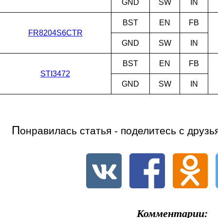
GND
SW
IN
BST
EN
FB
FR8204S6CTR
GND
SW
IN
BST
EN
FB
STI3472
GND
SW
IN
П
онравилась статья - поделитесь с друзь
Комментарии: