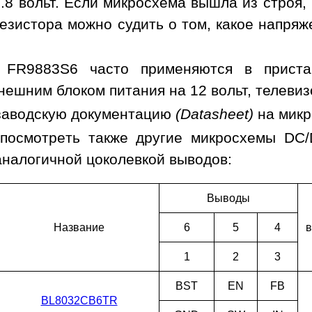
.8 вольт. Если микросхема вышла из строя,
езистора можно судить о том, какое напря
 FR9883S6 часто применяются в приста
нешним блоком питания на 12 вольт, телевиз
заводскую документацию
(Datasheet)
на мик
посмотреть также другие микросхемы DC
аналогичной цоколевкой выводов:
Выводы
Наз­ва­ние
6
5
4
в
1
2
3
BST
EN
FB
BL8032CB6TR