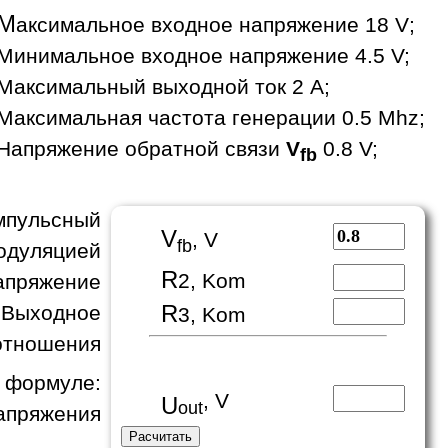
М
аксимальное входное напряжение 18 V;
Минимальное входное напряжение 4.5 V;
Максимальный выходной ток 2 A;
Максимальная частота генерации 0.5 Mhz;
Напряжение обратной связи
V
0.8 V;
fb
пульсный
V
, V
fb
одуляцией
R
2, Kom
апряжение
R
 Выходное
3, Kom
отношения
формуле:
, V
U
out
апряжения