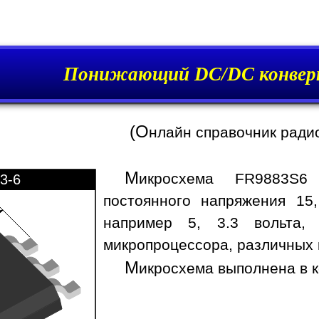
Понижающий DC/DC конвер
(О
нлайн справочник ради
М
икросхема FR9883S6 
3-6
постоянного напряжения 15
например 5, 3.3 вольта,
микропроцессора, различных 
М
икросхема выполнена в к