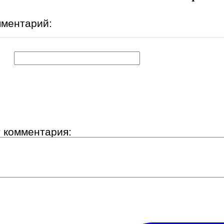
мментарий:
к:
т комментария: