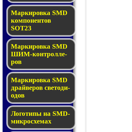
Маркировка SMD
ком­по­нен­тов
SOT23
Маркировка SMD
ШИМ-кон­трол­ле­
ров
Маркировка SMD
драй­ве­ров све­то­ди­
о­дов
Логотипы на SMD-
мик­ро­схе­мах