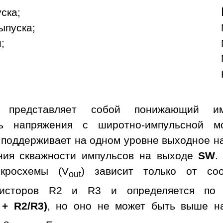
уска;
ыпуска;
;
а представляет собой понижающий им
ль напряжения с широтно-импульсной м
 поддерживает на одном уровне выходное н
ния скважности импульсов на выходе
SW
.
кросхемы (V
) зависит только от со
out
зисторов R2 и R3 и определяется по 
 + R2/R3)
, но оно не может быть выше н