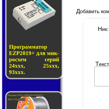
Д
обавить ко
Н
и
Программатор
EZP2019+ для мик­
ро­схем се­рий
Т
екс
24ххх, 25ххх,
93ххх.