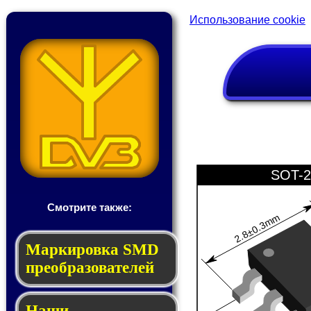
Использование cookie
SOT-2
Смотрите также:
2.8±0.3mm
Мар­ки­ров­ка SMD
пре­об­ра­зо­ва­те­лей
Наши