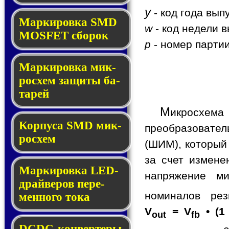
y
- код года вып
Мар­ки­ров­ка SMD
w
- код недели в
MOSFET сбо­рок
p
- номер партии
Мар­ки­ров­ка мик­
ро­схем за­щи­ты ба­
та­рей
М
икросхем
Корпуса SMD мик­
преобразовате
ро­схем
(ШИМ), который
за счет измене
Маркировка LED-
напряжение ми
драй­ве­ров пе­ре­
номиналов ре
мен­но­го то­ка
V
= V
• (1
out
fb
DCDC-кон­вер­те­ры