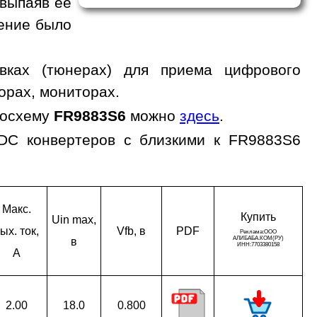
 выпаяв ее
жение было
вках (тюнерах) для приема цифрового
орах, мониторах.
росхему
FR9883S6
можно
здесь
.
/DC конвертеров с близкими к FR9883S6
Макс.
Ку­пить
Uin max,
ых. ток,
Vfb, в
PDF
в
A
2.00
18.0
0.800