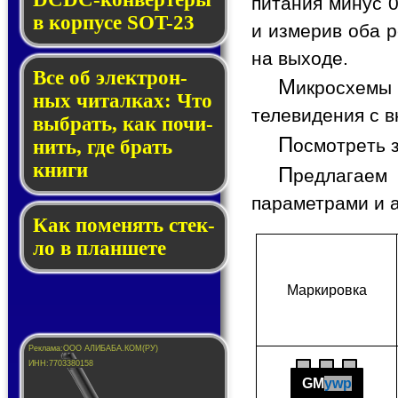
питания минус 0
в кор­пу­се SOT-23
и измерив оба р
на выходе.
Все об элек­трон­
М
икросхемы
ных чи­тал­ках: Что
телевидения с в
выб­рать, как по­чи­
П
осмотреть 
нить, где брать
кни­ги
П
редлагаем 
параметрами и 
Как по­ме­нять стек­
ло в планшете
Мар­ки­ров­ка
GM
ywp