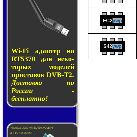
FC2
ywp
S42
ywp
Wi-Fi адап­тер на
RT5370 для не­ко­
то­рых мо­де­лей
прис­та­вок DVB-T2.
Доставка по
России -
бесплатно!