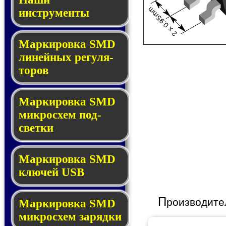
2 x 0.95mm
инструменты
Маркировка SMD
ли­ней­ных ре­гу­ля­
то­ров
Маркировка SMD
мик­ро­схем под­
свет­ки
Маркировка SMD
клю­чей USB
П
роизводите
Маркировка SMD
мик­рос­хем за­ряд­ки