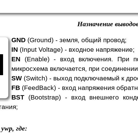
Назначение выводов
GND
(Ground) - земля, общий провод;
IN
(Input Voltage) - входное напряжение;
EN
(Enable) - вход включения. При п
микросхема включается, при соединении
SW
(Switch) - выход подключаемый к дро
FB
(FeedBack) - вход напряжения обратн
BST
(Bootstrap) - вход внешнего кон
тания;
ywp, где: