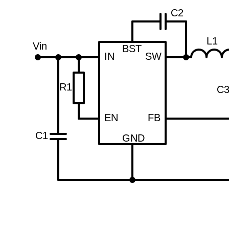
C2
L1
Vin
BST
IN
SW
R1
C
EN
FB
C1
GND