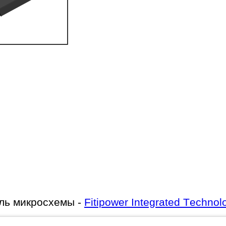
ль микросхемы -
Fitipower Integrated Technol