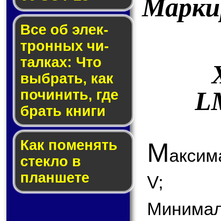
Марки
Все об элек­
трон­ных чи­
тал­ках: Что
выб­рать, как
L
по­чи­нить, где
брать кни­ги
Как по­ме­нять
М
аксим
стек­ло в
планшете
V;
Минимал