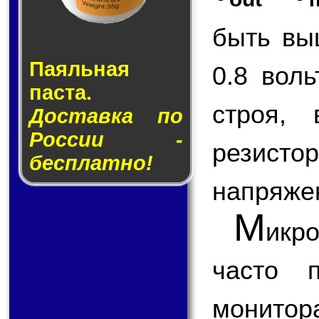
быть вы
Паяльная
0.8 вол
паста.
строя,
Доставка по
России -
резисто
бесплатно!
напряже
М
ик
часто п
монитор