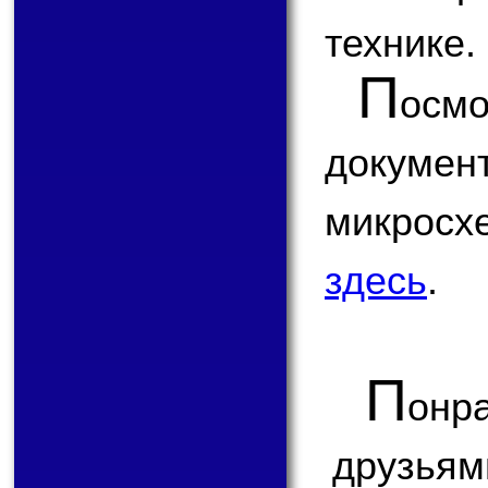
технике.
П
ос
докум
микрос
здесь
.
П
онр
друзьям