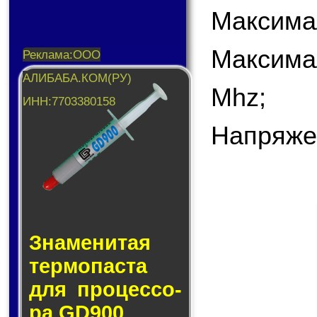
Максимал
Максима
Mhz;
Напряже
Знаменитая
тер­мо­пас­та
для про­цес­со­
ра GD900.