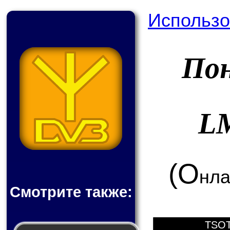
Использо
По
L
(О
нла
Смотрите также:
TSOT