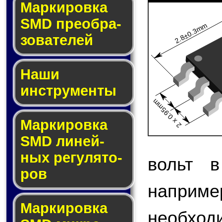
Мар­ки­ров­ка
SMD пре­об­ра­
2.8±0.3mm
зо­ва­те­лей
Наши
инструменты
2 x 0.95mm
Маркировка
SMD ли­ней­
ных ре­гу­ля­то­
вольт в
ров
напри
Маркировка
необход