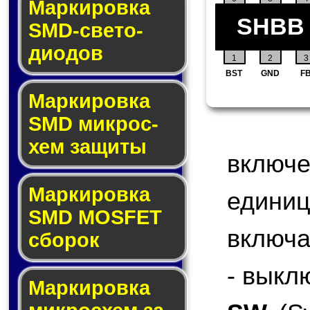
Маркировка
SHBB
SMD-све­то­
дио­дов
1
2
3
BST
GND
F
Мар­ки­ров­ка
SMD мик­рос­
хем защиты
включ
Мар­ки­ров­ка
едини
SMD MOSFET
включа
сбо­рок
- выкл
Мар­ки­ров­ка