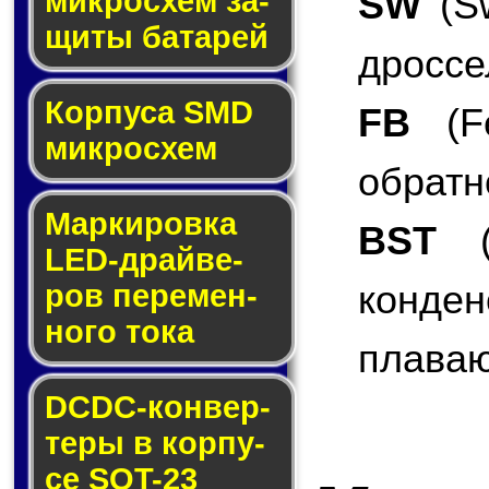
SW
(Sw
мик­ро­схем за­
щи­ты ба­та­рей
дроссе
Корпуса SMD
FB
(Fe
мик­ро­схем
обратн
Маркировка
BST
(B
LED-драй­ве­
конде
ров пе­ре­мен­
но­го то­ка
плаваю
DCDC-кон­вер­
те­ры в кор­пу­
се SOT-23