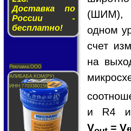
Доставка по
(ШИМ),
России -
бесплатно!
одном у
счет из
на вых
микросх
соотнош
и R4 и
V
= V
out
f