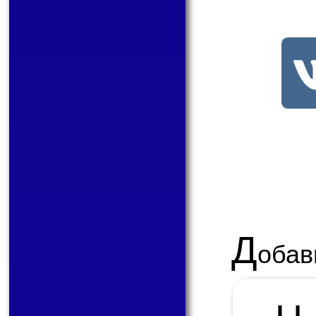
Д
обав