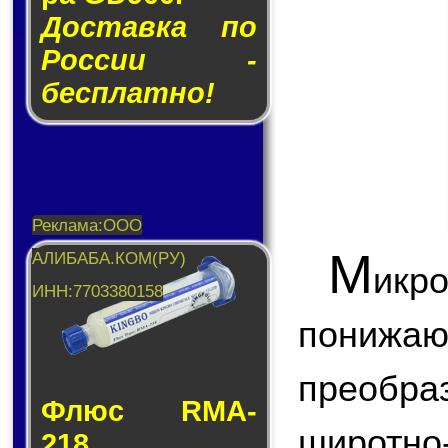
Доставка по
России -
бесплатно!
М
икр
пони
преобр
Флюс RMA-
широтн
218.