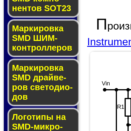
нен­тов SOT23
П
рои
Маркировка
SMD ШИМ-
Instrume
кон­трол­ле­ров
Маркировка
SMD драй­ве­
Vin
ров све­то­ди­о­
дов
R1
Логотипы на
SMD-мик­ро­