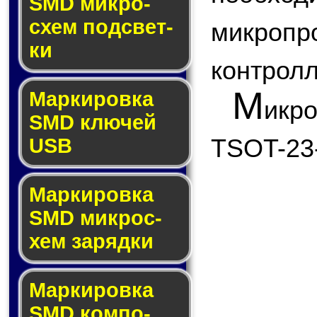
SMD мик­ро­
схем под­свет­
микро
ки
контролл
М
Маркировка
икр
SMD клю­чей
TSOT-23
USB
Маркировка
SMD мик­рос­
хем за­ряд­ки
Маркировка
SMD ком­по­