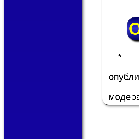
* 
опуб
модер