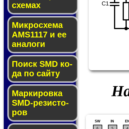
C1
схе­мах
Микросхема
AMS1117 и ее
ана­ло­ги
Поиск SMD ко­
да по сай­ту
На
Маркировка
SMD-ре­зис­то­
ров
SW
IN
E
6
5
4