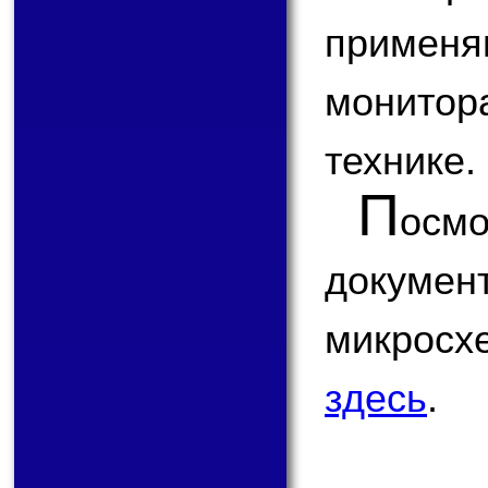
приме
монитор
технике.
П
ос
докум
микрос
здесь
.