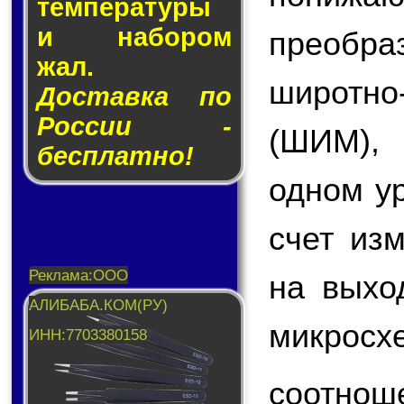
тем­пе­ра­ту­ры
и на­бо­ром
преобр
жал.
широтн
Доставка по
России -
(ШИМ),
бесплатно!
одном у
счет из
на вых
микросх
соотнош