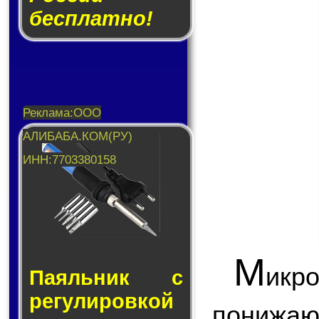
бесплатно!
М
икр
Паяльник с
ре­гу­ли­ров­кой
пони