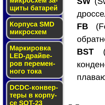
SW
(Sw
мик­ро­схем за­
щи­ты ба­та­рей
дроссе
Корпуса SMD
FB
(Fe
мик­ро­схем
обратн
Маркировка
BST
(B
LED-драй­ве­
конде
ров пе­ре­мен­
но­го то­ка
плаваю
DCDC-кон­вер­
те­ры в кор­пу­
се SOT-23