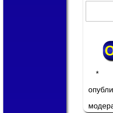
* 
опуб
модер