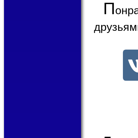
П
онр
друзьям