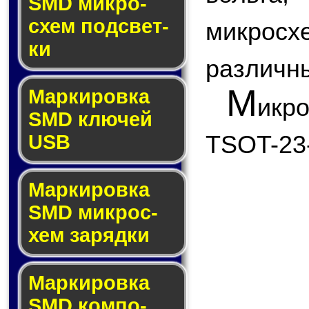
SMD мик­ро­
схем под­свет­
микро
ки
различны
М
Маркировка
икр
SMD клю­чей
TSOT-23
USB
Маркировка
SMD мик­рос­
хем за­ряд­ки
Маркировка
SMD ком­по­