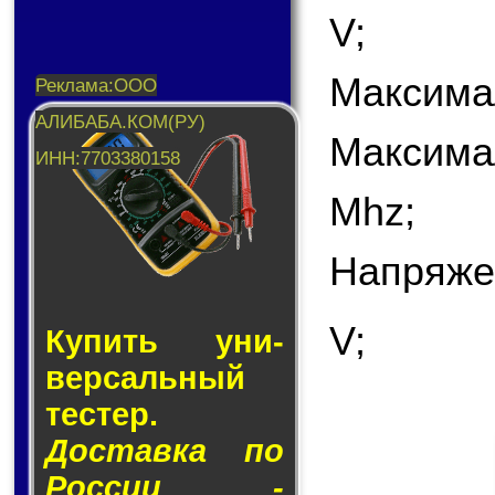
V;
Максимал
Максима
Mhz;
Напряже
V;
Купить уни­
вер­саль­ный
тес­тер.
Доставка по
России -