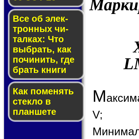
Марки
Все об элек­
трон­ных чи­
тал­ках: Что
выб­рать, как
L
по­чи­нить, где
брать кни­ги
Как по­ме­нять
М
аксим
стек­ло в
планшете
V;
Минимал