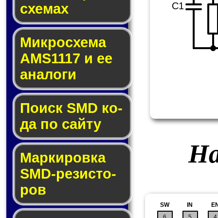
C1
схе­мах
Микросхема
AMS1117 и ее
ана­ло­ги
Поиск SMD ко­
да по сай­ту
На
Маркировка
SMD-ре­зис­то­
ров
SW
IN
E
6
5
4