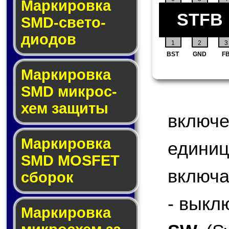
Маркировка
STFB
SMD-све­то­
дио­дов
1
2
3
BST
GND
F
Мар­ки­ров­ка
SMD мик­рос­
хем защиты
включ
Мар­ки­ров­ка
едини
SMD MOSFET
включа
сбо­рок
- выкл
Мар­ки­ров­ка