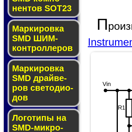
нен­тов SOT23
П
рои
Маркировка
SMD ШИМ-
Instrume
кон­трол­ле­ров
Маркировка
SMD драй­ве­
Vin
ров све­то­ди­о­
дов
R1
Логотипы на
SMD-мик­ро­