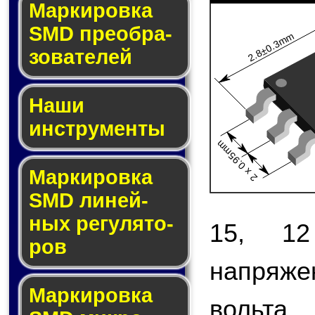
Мар­ки­ров­ка
SMD пре­об­ра­
2.8±0.3mm
зо­ва­те­лей
Наши
инструменты
2 x 0.95mm
Маркировка
SMD ли­ней­
ных ре­гу­ля­то­
15, 1
ров
напряж
Маркировка
вольта