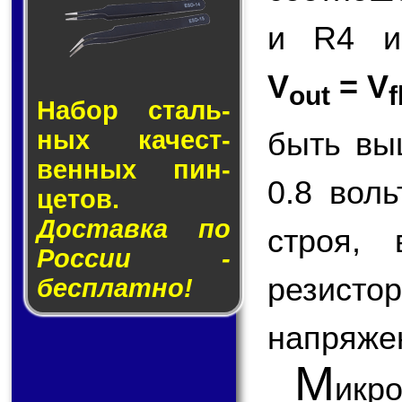
и R4 и
V
= V
out
f
Набор сталь­
ных ка­чест­
быть вы
вен­ных пин­
0.8 вол
це­тов.
Доставка по
строя,
России -
резисто
бесплатно!
напряже
М
икр