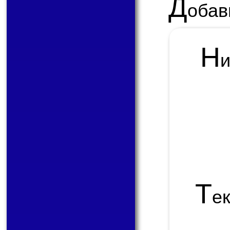
Д
обав
Н
Т
е