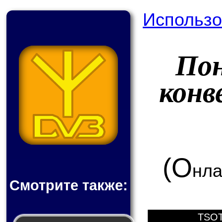
Использо
По
конв
(О
нла
Смотрите также:
TSOT