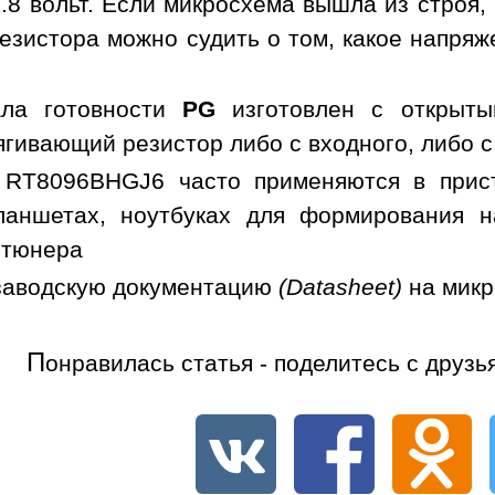
.8 вольт. Если микросхема вышла из строя,
езистора можно судить о том, какое напря
ала готовности
PG
изготовлен с открыты
гивающий резистор либо с входного, либо с
 RT8096BHGJ6 часто применяются в прист
ланшетах, ноутбуках для формирования н
 тюнера
заводскую документацию
(Datasheet)
на мик
П
онравилась статья - поделитесь с друзь