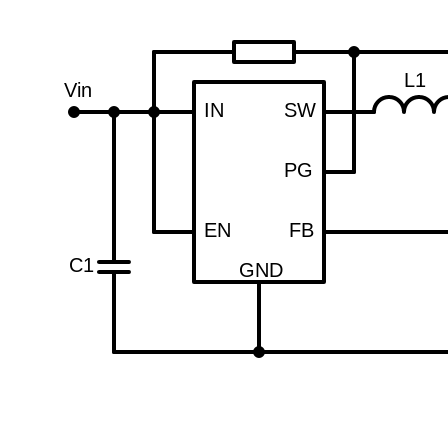
L1
Vin
IN
SW
PG
EN
FB
C1
GND