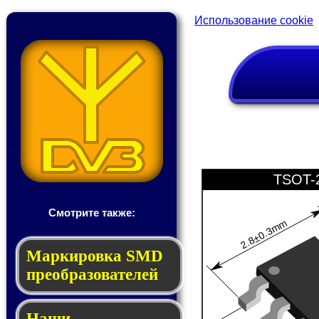
Использование cookie
TSOT-
Смотрите также:
2.8±0.3mm
Мар­ки­ров­ка SMD
пре­об­ра­зо­ва­те­лей
Наши