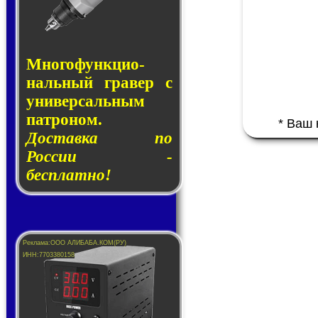
Много­функ­цио­
наль­ный гра­вер с
уни­вер­саль­ным
пат­ро­ном.
* Ваш
Доставка по
России -
бесплатно!