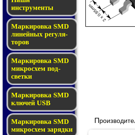
2 x 0.95mm
инструменты
Маркировка SMD
ли­ней­ных ре­гу­ля­
то­ров
Маркировка SMD
мик­ро­схем под­
свет­ки
Маркировка SMD
клю­чей USB
П
роизводите
Маркировка SMD
мик­рос­хем за­ряд­ки