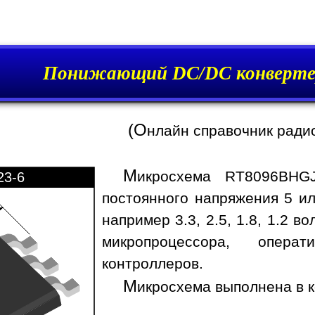
Понижающий DC/DC конверте
(О
нлайн справочник ради
М
икросхема RT8096BHGJ
23-6
постоянного напряжения 5 ил
например 3.3, 2.5, 1.8, 1.2 
микропроцессора, опера
контроллеров.
М
икросхема выполнена в к