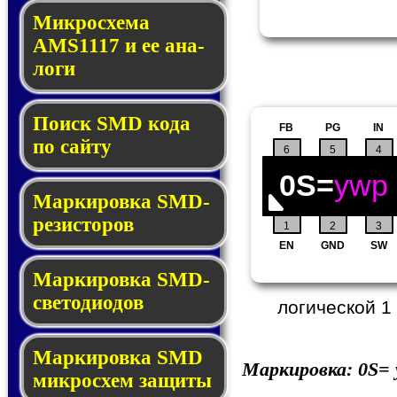
Микросхема
AMS1117 и ее ана­
ло­ги
Поиск SMD ко­да
FB
PG
IN
по сай­ту
6
5
4
0S=
ywp
Маркировка SMD-
ре­зис­то­ров
1
2
3
EN
GND
SW
Маркировка SMD-
све­то­дио­дов
логической 1
Мар­ки­ров­ка SMD
Маркировка:
0S=
мик­рос­хем защиты