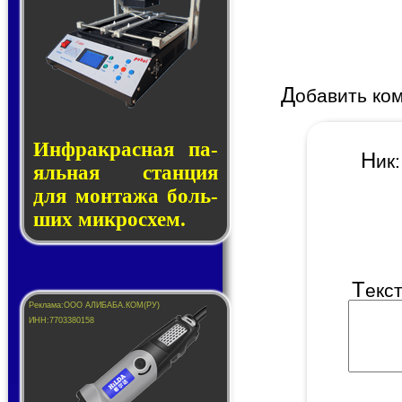
Д
обавить ко
Инфракрасная па­
Н
и
яль­ная стан­ция
для мон­та­жа боль­
ших ми­кро­схем.
Т
екс