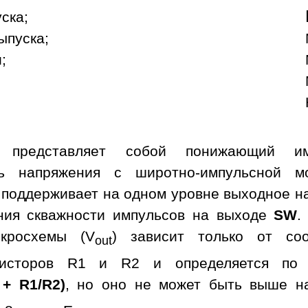
уска;
ыпуска;
;
а представляет собой понижающий им
ль напряжения с широтно-импульсной м
 поддерживает на одном уровне выходное н
ния скважности импульсов на выходе
SW
.
кросхемы (V
) зависит только от со
out
зисторов R1 и R2 и определяется по 
 + R1/R2)
, но оно не может быть выше н