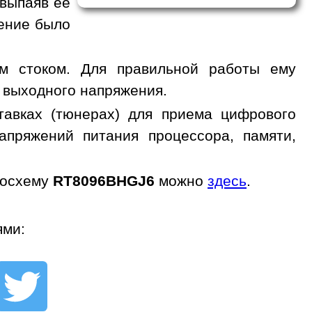
 выпаяв ее
жение было
м стоком. Для правильной работы ему
 выходного напряжения.
авках (тюнерах) для приема цифрового
апряжений питания процессора, памяти,
росхему
RT8096BHGJ6
можно
здесь
.
ями: