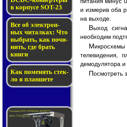
питания минус 0
в кор­пу­се SOT-23
и измерив оба р
на выходе.
Все об элек­трон­
В
ыход сигн
ных чи­тал­ках: Что
необходим подтя
выб­рать, как по­чи­
М
икросхемы
нить, где брать
кни­ги
телевидения, п
демодулятора и
Как по­ме­нять стек­
П
осмотреть 
ло в планшете