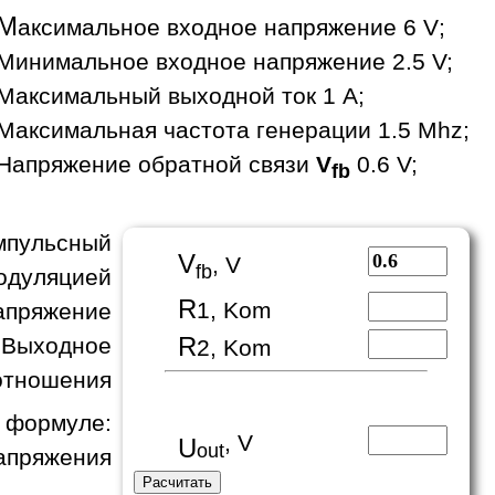
М
аксимальное входное напряжение 6 V;
Минимальное входное напряжение 2.5 V;
Максимальный выходной ток 1 A;
Максимальная частота генерации 1.5 Mhz;
Напряжение обратной связи
V
0.6 V;
fb
пульсный
V
, V
fb
одуляцией
R
1, Kom
апряжение
R
 Выходное
2, Kom
отношения
формуле:
, V
U
out
апряжения