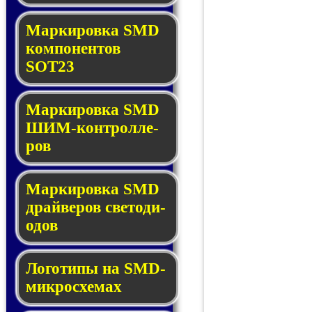
Маркировка SMD
ком­по­нен­тов
SOT23
Маркировка SMD
ШИМ-кон­трол­ле­
ров
Маркировка SMD
драй­ве­ров све­то­ди­
о­дов
Логотипы на SMD-
мик­ро­схе­мах