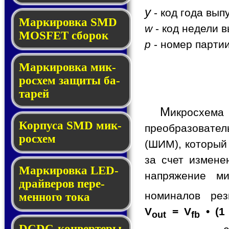
y
- код года вып
Мар­ки­ров­ка SMD
w
- код недели в
MOSFET сбо­рок
p
- номер партии
Мар­ки­ров­ка мик­
ро­схем за­щи­ты ба­
та­рей
М
икросхем
Корпуса SMD мик­
преобразовате
ро­схем
(ШИМ), который
за счет измене
Маркировка LED-
напряжение ми
драй­ве­ров пе­ре­
номиналов ре
мен­но­го то­ка
V
= V
• (1
out
fb
DCDC-кон­вер­те­ры