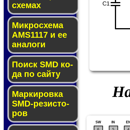
C1
схе­мах
Микросхема
AMS1117 и ее
ана­ло­ги
Поиск SMD ко­
да по сай­ту
На
Маркировка
SMD-ре­зис­то­
ров
SW
IN
E
6
5
4