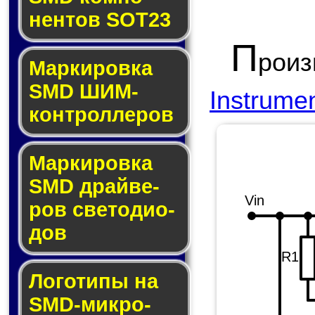
нен­тов SOT23
П
рои
Маркировка
SMD ШИМ-
Instrume
кон­трол­ле­ров
Маркировка
SMD драй­ве­
Vin
ров све­то­ди­о­
дов
R1
Логотипы на
SMD-мик­ро­