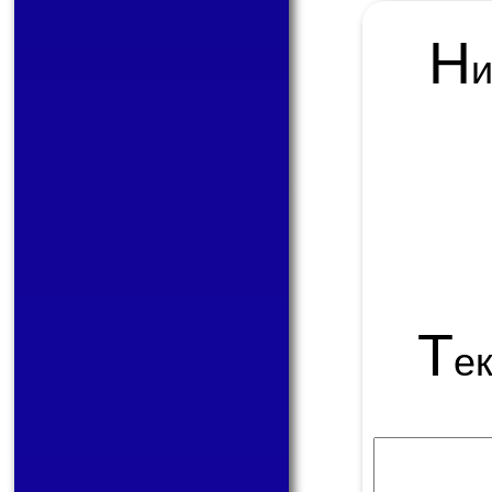
Н
Т
е