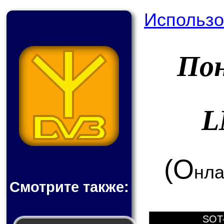
Использо
По
L
(О
нла
Смотрите также:
SOT-