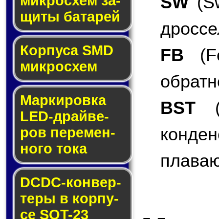
SW
(Sw
мик­ро­схем за­
щи­ты ба­та­рей
дроссе
Корпуса SMD
FB
(Fe
мик­ро­схем
обратн
Маркировка
BST
(B
LED-драй­ве­
конде
ров пе­ре­мен­
но­го то­ка
плаваю
DCDC-кон­вер­
те­ры в кор­пу­
се SOT-23