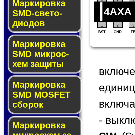
Маркировка
4AXA
SMD-све­то­
дио­дов
1
2
3
BST
GND
F
Мар­ки­ров­ка
SMD мик­рос­
хем защиты
включ
Мар­ки­ров­ка
едини
SMD MOSFET
включа
сбо­рок
- выкл
Мар­ки­ров­ка