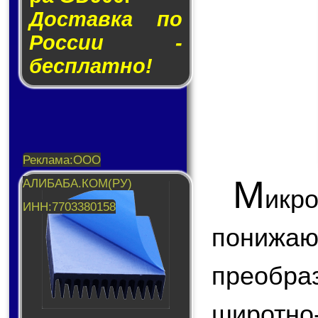
Доставка по
России -
бесплатно!
М
икр
пони
преобр
широтн