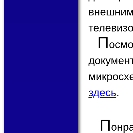
внешним
телевизо
П
ос
докум
микрос
здесь
.
П
онр