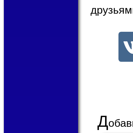
друзьям
Д
обав