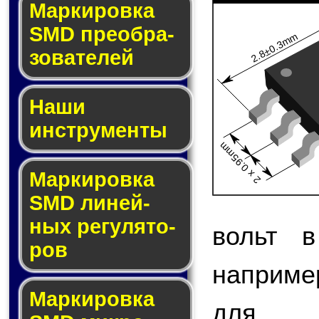
Мар­ки­ров­ка
SMD пре­об­ра­
2.8±0.3mm
зо­ва­те­лей
Наши
инструменты
2 x 0.95mm
Маркировка
SMD ли­ней­
ных ре­гу­ля­то­
вольт в
ров
наприме
Маркировка
для 