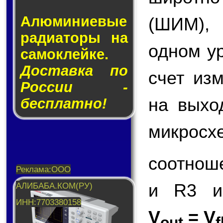
Алюминие­вые
(ШИМ),
ра­ди­а­то­ры на
одном у
са­мо­клей­ке.
Доставка по
счет из
России -
на вых
бесплатно!
микросх
соотнош
и R3 и
V
= V
out
f