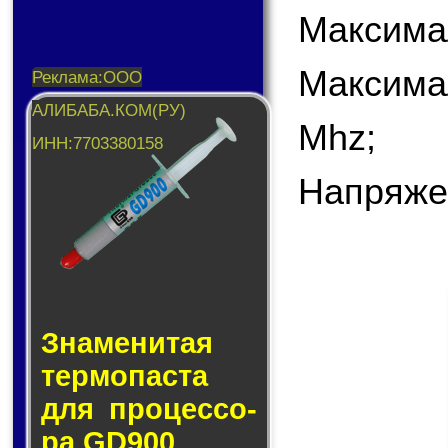
Максима
Максима
Mhz;
Напряже
Знаменитая
тер­мо­пас­та
для про­цес­со­
ра GD900.