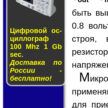
быть вы
0.8 вол
Циф­ро­вой ос­
строя,
цил­лог­раф
100 Mhz 1 Gb
резисто
sec.
Доставка по
напряже
России -
М
икр
бесплатно!
применя
для при