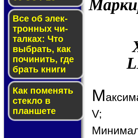
Марки
Все об элек­
трон­ных чи­
тал­ках: Что
выб­рать, как
L
по­чи­нить, где
брать кни­ги
Как по­ме­нять
М
аксим
стек­ло в
планшете
V;
Минимал