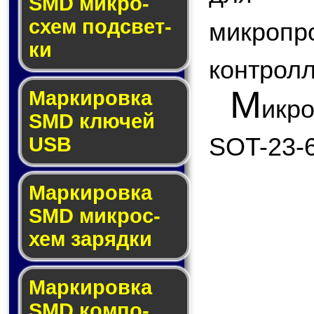
SMD мик­ро­
схем под­свет­
микро
ки
контролл
М
Маркировка
икр
SMD клю­чей
SOT-23-6
USB
Маркировка
SMD мик­рос­
хем за­ряд­ки
Маркировка
SMD ком­по­