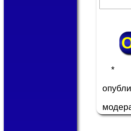
* 
опуб
модер