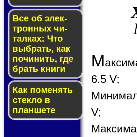
Все об элек­
трон­ных чи­
тал­ках: Что
выб­рать, как
М
по­чи­нить, где
акси
брать кни­ги
6.5 V;
Как по­ме­нять
Минимал
стек­ло в
планшете
V;
Максимал