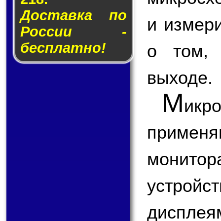
Доставка по
и измер
России -
бесплатно!
о том,
выходе.
М
икр
применя
монитор
устройст
диспле