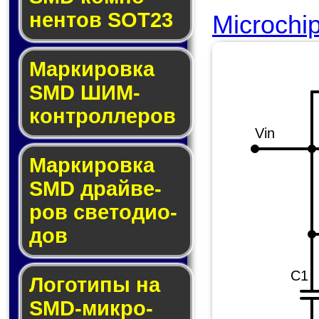
нен­тов SOT23
Microchi
Маркировка
SMD ШИМ-
кон­трол­ле­ров
Vin
Маркировка
SMD драй­ве­
ров све­то­ди­о­
дов
C1
Логотипы на
SMD-мик­ро­