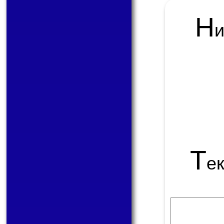
Н
Т
е