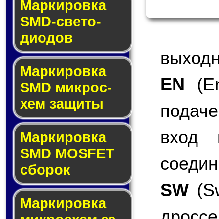
Маркировка
SMD-све­то­
дио­дов
выходн
Мар­ки­ров­ка
EN
(En
SMD мик­рос­
хем защиты
подаче
вход 
Мар­ки­ров­ка
SMD MOSFET
соедин
сбо­рок
SW
(Sw
Мар­ки­ров­ка
дроссе