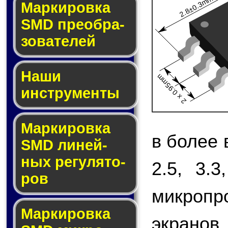
2.8±0.3mm
Мар­ки­ров­ка
SMD пре­об­ра­
зо­ва­те­лей
Наши
2 x 0.95mm
инструменты
Маркировка
в более
SMD ли­ней­
ных ре­гу­ля­то­
2.5, 3.
ров
микропр
Маркировка
экранов,