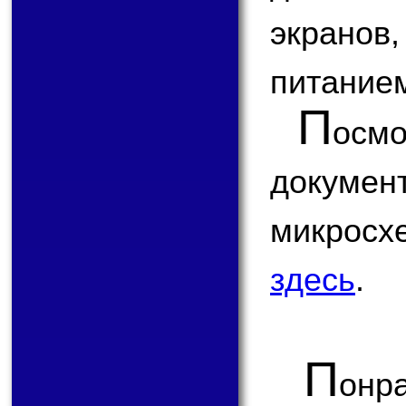
экранов
питание
П
ос
докум
микро
здесь
.
П
онр