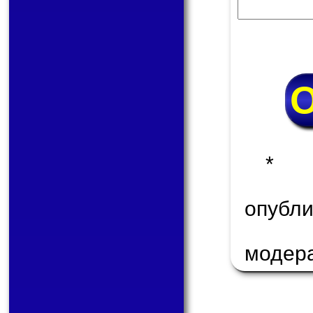
* 
опуб
модер