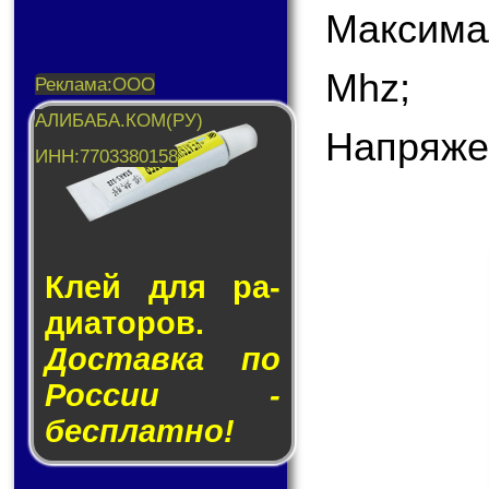
Максима
Mhz;
Напряже
Клей для ра­
ди­а­то­ров.
Доставка по
России -
бесплатно!