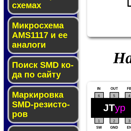
схе­мах
Микросхема
AMS1117 и ее
ана­ло­ги
На
Поиск SMD ко­
да по сай­ту
IN
OUT
F
Маркировка
6
5
4
SMD-ре­зис­то­
JT
yp
ров
1
2
3
SW
GND
E