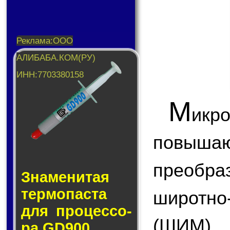
М
икр
повы
преобр
Знаменитая
тер­мо­пас­та
широтн
для про­цес­со­
(ШИМ),
ра GD900.