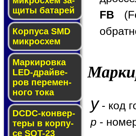
мик­ро­схем за­
щи­ты ба­та­рей
FB
(Fe
обратн
Корпуса SMD
мик­ро­схем
Маркировка
Марки
LED-драй­ве­
ров пе­ре­мен­
но­го то­ка
y
- код г
DCDC-кон­вер­
p
- номер
те­ры в кор­пу­
се SOT-23