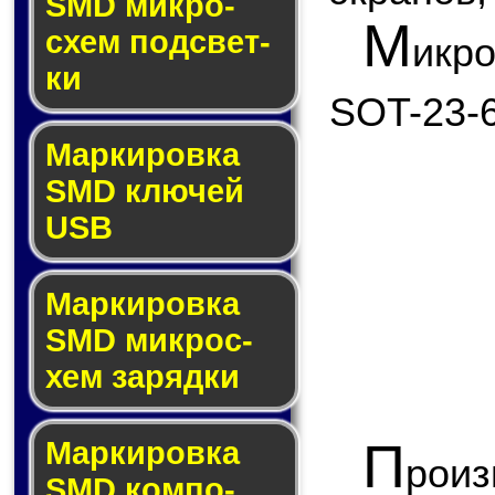
SMD мик­ро­
М
схем под­свет­
икр
ки
SOT-23-6
Маркировка
SMD клю­чей
USB
Маркировка
SMD мик­рос­
хем за­ряд­ки
П
Маркировка
рои
SMD ком­по­