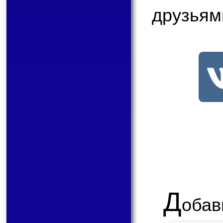
друзьям
Д
обав