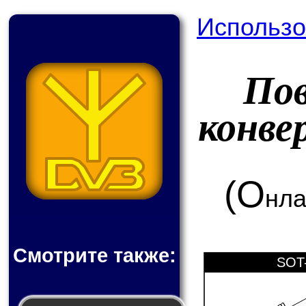
Использо
По
конве
(О
нла
Смотрите также:
SOT-