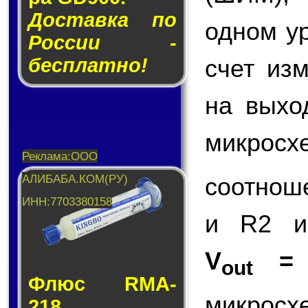
Доставка по
одном у
России -
счет из
бесплатно!
на вых
микросх
соотнош
и R2 и
V
=
out
Флюс RMA-
микросх
218.