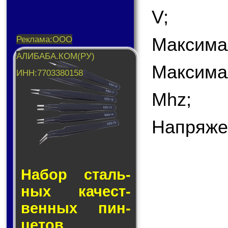
V;
Максима
Максима
Mhz;
Напряже
Набор сталь­
ных ка­чест­
вен­ных пин­
це­тов.