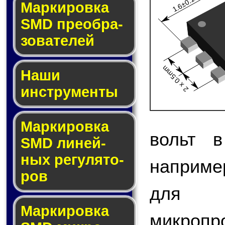
1.6±0.1mm
Мар­ки­ров­ка
SMD пре­об­ра­
зо­ва­те­лей
2 x 0.5mm
Наши
инструменты
Маркировка
вольт в
SMD ли­ней­
ных ре­гу­ля­то­
наприме
ров
для 
Маркировка
микро