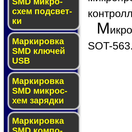
SMD мик­ро­
схем под­свет­
контролл
ки
М
икр
Маркировка
SOT-563
SMD клю­чей
USB
Маркировка
SMD мик­рос­
хем за­ряд­ки
Маркировка
SMD ком­по­