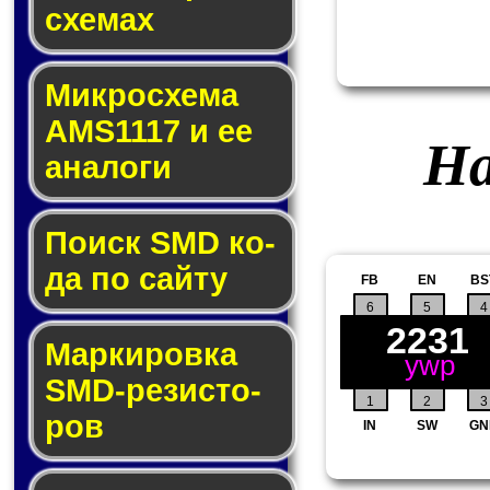
схе­мах
Микросхема
AMS1117 и ее
На
ана­ло­ги
Поиск SMD ко­
да по сай­ту
FB
EN
BS
6
5
4
2231
Маркировка
ywp
SMD-ре­зис­то­
1
2
3
ров
IN
SW
GN