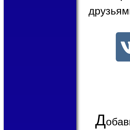
друзьям
Д
обав