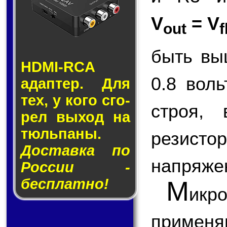
V
= V
out
f
быть вы
HDMI-RCA
0.8 вол
адап­тер. Для
тех, у кого сго­
строя,
рел вы­ход на
тюль­па­ны.
резисто
Доставка по
напряже
России -
бесплатно!
М
икр
применя