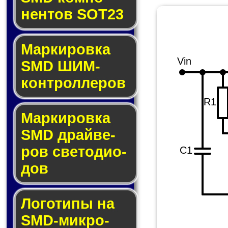
нен­тов SOT23
Маркировка
Vin
SMD ШИМ-
кон­трол­ле­ров
R1
Маркировка
SMD драй­ве­
ров све­то­ди­о­
C1
дов
Логотипы на
SMD-мик­ро­