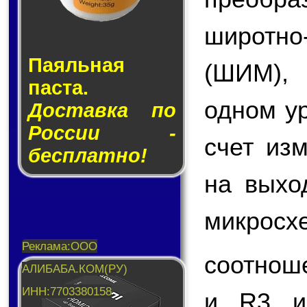
широтн
Паяльная
(ШИМ),
паста.
одном у
Доставка по
России -
счет из
бесплатно!
на вых
микросх
соотнош
и R3 и