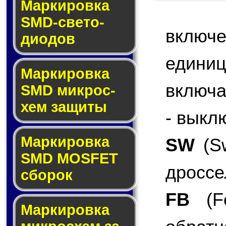
Маркировка
SMD-све­то­
включ
дио­дов
едини
Мар­ки­ров­ка
включа
SMD мик­рос­
хем защиты
- выкл
Мар­ки­ров­ка
SW
(Sw
SMD MOSFET
дроссе
сбо­рок
FB
(Fe
Мар­ки­ров­ка