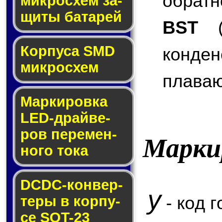
обратн
мик­ро­схем за­
щи­ты ба­та­рей
BST
(B
Корпуса SMD
конде
мик­ро­схем
плаваю
Маркировка
LED-драй­ве­
ров пе­ре­мен­
Марки
но­го то­ка
DCDC-кон­вер­
y
- код г
те­ры в кор­пу­
се SOT-23