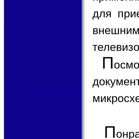
для при
внешним
телевизо
П
ос
докум
микросх
П
онр