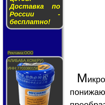
Доставка по
России -
бесплатно!
М
икр
пони
преобр