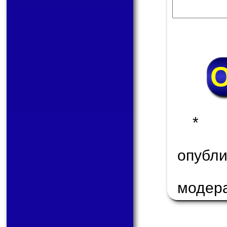
* 
опуб
модер