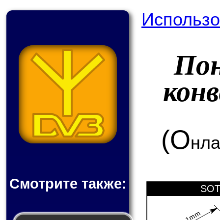
Использо
По
кон
(О
нла
Смотрите также:
SOT