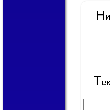
Н
Т
е