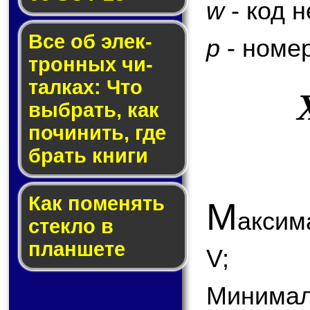
w
- код 
Все об элек­
p
- номер
трон­ных чи­
тал­ках: Что
выб­рать, как
по­чи­нить, где
брать кни­ги
Как по­ме­нять
М
аксим
стек­ло в
планшете
V;
Минимал