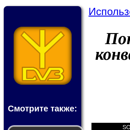
Использ
По
кон
Смотрите также:
SO