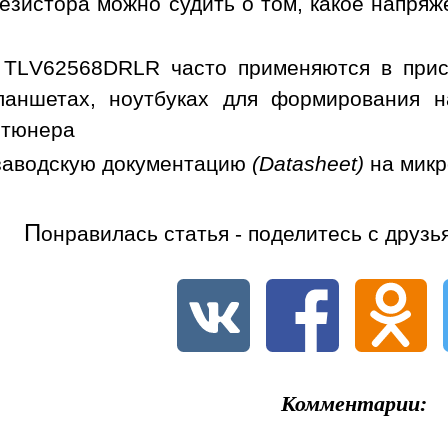
езистора можно судить о том, какое напря
 TLV62568DRLR часто применяются в прис
ланшетах, ноутбуках для формирования н
 тюнера
заводскую документацию
(Datasheet)
на мик
П
онравилась статья - поделитесь с друзь
Комментарии: