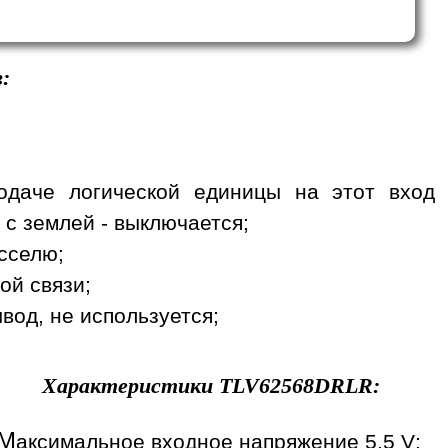
:
одаче логической единицы на этот вход
 с землей - выключается;
сселю;
ой связи;
вод, не используется;
Характеристики
TLV62568DRLR
:
М
аксимальное входное напряжение 5.5 V;