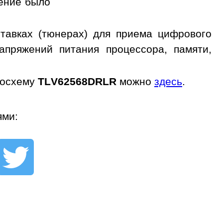
жение было
тавках (тюнерах) для приема цифрового
апряжений питания процессора, памяти,
росхему
TLV62568DRLR
можно
здесь
.
ями: