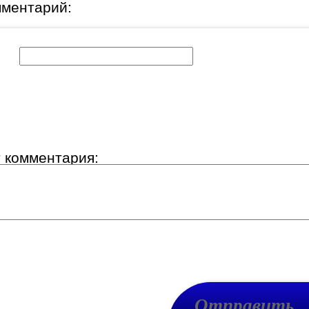
мментарий:
к:
т комментария: