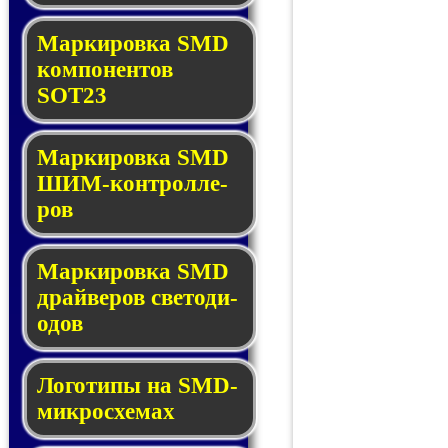
Маркировка SMD
ком­по­нен­тов
SOT23
Маркировка SMD
ШИМ-кон­трол­ле­
ров
Маркировка SMD
драй­ве­ров све­то­ди­
о­дов
Логотипы на SMD-
мик­ро­схе­мах