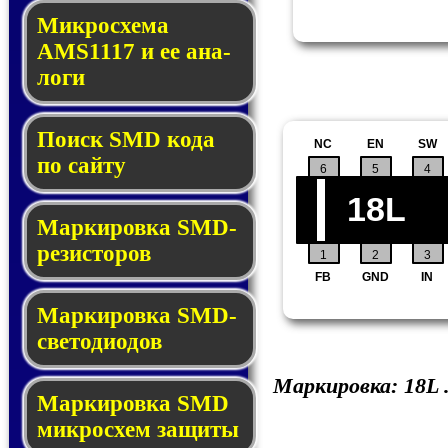
Микросхема
AMS1117 и ее ана­
ло­ги
Поиск SMD ко­да
NC
EN
SW
по сай­ту
6
5
4
18L
Маркировка SMD-
ре­зис­то­ров
1
2
3
FB
GND
IN
Маркировка SMD-
све­то­дио­дов
Маркировка:
18L
Мар­ки­ров­ка SMD
мик­рос­хем защиты