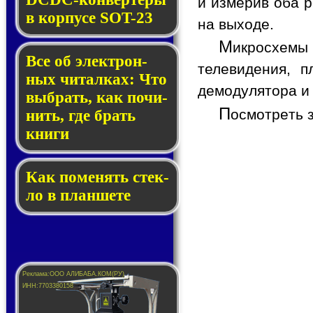
и измерив оба р
в кор­пу­се SOT-23
на выходе.
М
икросхемы
Все об элек­трон­
телевидения, п
ных чи­тал­ках: Что
демодулятора и
выб­рать, как по­чи­
П
осмотреть 
нить, где брать
кни­ги
Как по­ме­нять стек­
ло в планшете