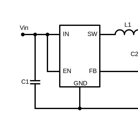
L1
Vin
IN
SW
C
EN
FB
C1
GND