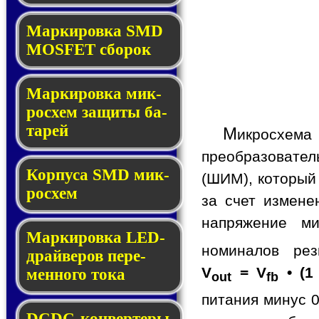
Мар­ки­ров­ка SMD
MOSFET сбо­рок
Мар­ки­ров­ка мик­
ро­схем за­щи­ты ба­
та­рей
М
икросхем
преобразовате
Корпуса SMD мик­
(ШИМ), который
ро­схем
за счет измене
напряжение ми
Маркировка LED-
номиналов ре
драй­ве­ров пе­ре­
V
= V
• (1
мен­но­го то­ка
out
fb
питания минус 0
DCDC-кон­вер­те­ры