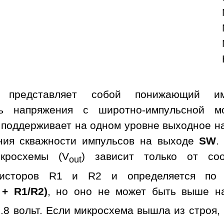
а представляет собой понижающий им
ль напряжения с широтно-импульсной м
 поддерживает на одном уровне выходное н
ния скважности импульсов на выходе
SW
.
кросхемы (V
) зависит только от со
out
зисторов R1 и R2 и определяется по 
 + R1/R2)
, но оно не может быть выше н
.8 вольт. Если микросхема вышла из строя,