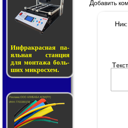
Д
обавить ко
Н
и
Инфракрасная па­
яль­ная стан­ция
для мон­та­жа боль­
Т
екс
ших ми­кро­схем.