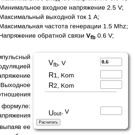
Минимальное входное напряжение 2.5 V;
Максимальный выходной ток 1 A;
Максимальная частота генерации 1.5 Mhz;
Напряжение обратной связи
V
0.6 V;
fb
пульсный
V
, V
fb
одуляцией
R
1, Kom
апряжение
R
 Выходное
2, Kom
отношения
формуле:
, V
U
out
апряжения
 выпаяв ее