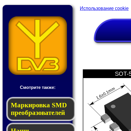
Использование cookie
SOT-
Смотрите также:
1.6±0.1mm
Мар­ки­ров­ка SMD
пре­об­ра­зо­ва­те­лей
Наши