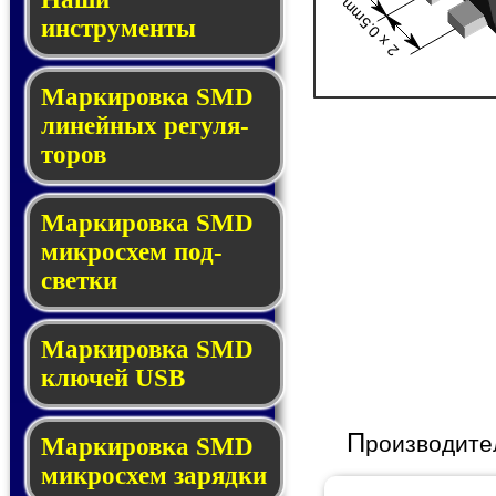
2 x 0.5mm
инструменты
Маркировка SMD
ли­ней­ных ре­гу­ля­
то­ров
Маркировка SMD
мик­ро­схем под­
свет­ки
Маркировка SMD
клю­чей USB
П
роизводите
Маркировка SMD
мик­рос­хем за­ряд­ки