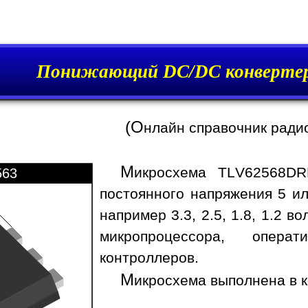
Понижающий DC/DC конверте
(О
нлайн справочник ради
М
икросхема TLV62568DR
563
постоянного напряжения 5 ил
например 3.3, 2.5, 1.8, 1.2 
микропроцессора, опера
контроллеров.
М
икросхема выполнена в 