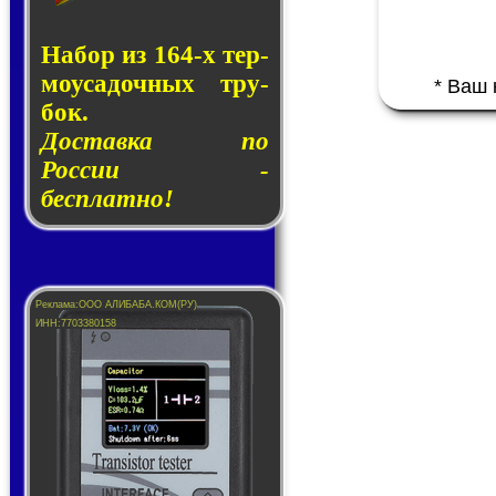
Набор из 164-х тер­
мо­у­са­доч­ных тру­
* Ваш
бок.
Доставка по
России -
бесплатно!